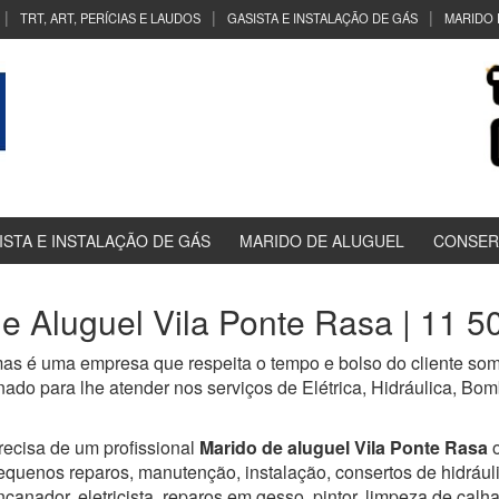
TRT, ART, PERÍCIAS E LAUDOS
GASISTA E INSTALAÇÃO DE GÁS
MARIDO 
ISTA E INSTALAÇÃO DE GÁS
MARIDO DE ALUGUEL
CONSER
e Aluguel Vila Ponte Rasa | 11 
as é uma empresa que respeita o tempo e bolso do cliente som
nado para lhe atender nos serviços de Elétrica, Hidráulica, Bo
recisa de um profissional
Marido de aluguel Vila Ponte Rasa
equenos reparos, manutenção, instalação, consertos de hidráulica,
ncanador, eletricista, reparos em gesso, pintor, limpeza de calha