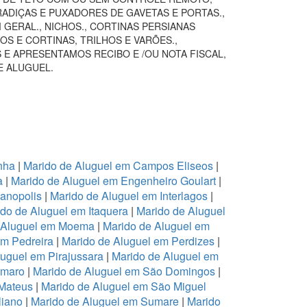
RADIÇAS E PUXADORES DE GAVETAS E PORTAS.,
GERAL., NICHOS., CORTINAS PERSIANAS
S E CORTINAS, TRILHOS E VARÕES.,
 E APRESENTAMOS RECIBO E /OU NOTA FISCAL,
E ALUGUEL.
nha
|
Marido de Aluguel em Campos Eliseos
|
a
|
Marido de Aluguel em Engenheiro Goulart
|
ianopolis
|
Marido de Aluguel em Interlagos
|
do de Aluguel em Itaquera
|
Marido de Aluguel
 Aluguel em Moema
|
Marido de Aluguel em
em Pedreira
|
Marido de Aluguel em Perdizes
|
luguel em Pirajussara
|
Marido de Aluguel em
Amaro
|
Marido de Aluguel em São Domingos
|
 Mateus
|
Marido de Aluguel em São Miguel
liano
|
Marido de Aluguel em Sumare
|
Marido