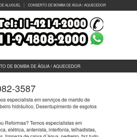
DE ALUGUEL
CONSERTO DE BOMBA DE ÁGUA / AQUECEDOR
TO DE BOMBA DE ÁGUA / AQUECEDOR
5082-3587
os especialista em serviços de marido de
mbeiro hidráulico, Desentupimento de esgotos
ou Reformas? Temos especialistas em
 elétrica, antenista, interfonia, telhadistas,
s, limpeza de caixa d´água, pedreiro, faz tudo,