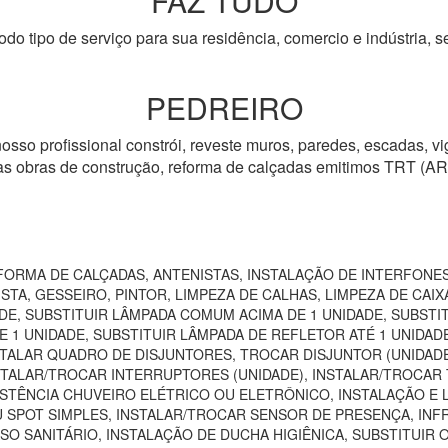
FAZ TUDO
odo tipo de serviço para sua residência, comercio e indústria, s
PEDREIRO
osso profissional constrói, reveste muros, paredes, escadas, vig
tras obras de construção, reforma de calçadas emitimos TRT (AR
ORMA DE CALÇADAS, ANTENISTAS, INSTALAÇÃO DE INTERFONES
TA, GESSEIRO, PINTOR, LIMPEZA DE CALHAS, LIMPEZA DE CAIXA
DE, SUBSTITUIR LÂMPADA COMUM ACIMA DE 1 UNIDADE, SUBSTI
 1 UNIDADE, SUBSTITUIR LÂMPADA DE REFLETOR ATÉ 1 UNIDAD
TALAR QUADRO DE DISJUNTORES, TROCAR DISJUNTOR (UNIDADE)
NSTALAR/TROCAR INTERRUPTORES (UNIDADE), INSTALAR/TROCAR 
STÊNCIA CHUVEIRO ELÉTRICO OU ELETRÔNICO, INSTALAÇÃO E 
U SPOT SIMPLES, INSTALAR/TROCAR SENSOR DE PRESENÇA, IN
SO SANITÁRIO, INSTALAÇÃO DE DUCHA HIGIÊNICA, SUBSTITUIR