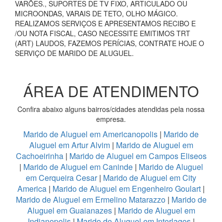
VARÕES., SUPORTES DE TV FIXO, ARTICULADO OU
MICROONDAS, VARAIS DE TETO, OLHO MÁGICO.
REALIZAMOS SERVIÇOS E APRESENTAMOS RECIBO E
/OU NOTA FISCAL, CASO NECESSITE EMITIMOS TRT
(ART) LAUDOS, FAZEMOS PERÍCIAS, CONTRATE HOJE O
SERVIÇO DE MARIDO DE ALUGUEL.
ÁREA DE ATENDIMENTO
Confira abaixo alguns bairros/cidades atendidas pela nossa
empresa.
Marido de Aluguel em Americanopolis
|
Marido de
Aluguel em Artur Alvim
|
Marido de Aluguel em
Cachoeirinha
|
Marido de Aluguel em Campos Eliseos
|
Marido de Aluguel em Caninde
|
Marido de Aluguel
em Cerqueira Cesar
|
Marido de Aluguel em City
America
|
Marido de Aluguel em Engenheiro Goulart
|
Marido de Aluguel em Ermelino Matarazzo
|
Marido de
Aluguel em Guaianazes
|
Marido de Aluguel em
Indianopolis
|
Marido de Aluguel em Interlagos
|