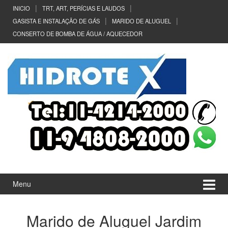
Ir
Pular
INICIO
TRT, ART, PERÍCIAS E LAUDOS
para
para
GASISTA E INSTALAÇÃO DE GÁS
MARIDO DE ALUGUEL
o
menu
CONSERTO DE BOMBA DE ÁGUA / AQUECEDOR
Conteúdo
principal
Menu
Marido de Aluguel Jardim