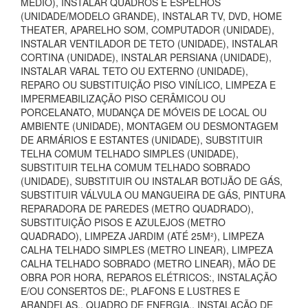
MÉDIO), INSTALAR QUADROS E ESPELHOS
(UNIDADE/MODELO GRANDE), INSTALAR TV, DVD, HOME
THEATER, APARELHO SOM, COMPUTADOR (UNIDADE),
INSTALAR VENTILADOR DE TETO (UNIDADE), INSTALAR
CORTINA (UNIDADE), INSTALAR PERSIANA (UNIDADE),
INSTALAR VARAL TETO OU EXTERNO (UNIDADE),
REPARO OU SUBSTITUIÇÃO PISO VINÍLICO, LIMPEZA E
IMPERMEABILIZAÇÃO PISO CERÂMICOU OU
PORCELANATO, MUDANÇA DE MÓVEIS DE LOCAL OU
AMBIENTE (UNIDADE), MONTAGEM OU DESMONTAGEM
DE ARMÁRIOS E ESTANTES (UNIDADE), SUBSTITUIR
TELHA COMUM TELHADO SIMPLES (UNIDADE),
SUBSTITUIR TELHA COMUM TELHADO SOBRADO
(UNIDADE), SUBSTITUIR OU INSTALAR BOTIJÃO DE GÁS,
SUBSTITUIR VÁLVULA OU MANGUEIRA DE GÁS, PINTURA
REPARADORA DE PAREDES (METRO QUADRADO),
SUBSTITUIÇÃO PISOS E AZULEJOS (METRO
QUADRADO), LIMPEZA JARDIM (ATÉ 25M²), LIMPEZA
CALHA TELHADO SIMPLES (METRO LINEAR), LIMPEZA
CALHA TELHADO SOBRADO (METRO LINEAR), MÃO DE
OBRA POR HORA, REPAROS ELÉTRICOS:, INSTALAÇÃO
E/OU CONSERTOS DE:, PLAFONS E LUSTRES E
ARANDELAS., QUADRO DE ENERGIA., INSTALAÇÃO DE