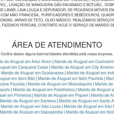
RO)., LIGAÇÃO DE MANGUEIRA GÁS ENCANADO E BOTIJÃO., DOB
E LAVAR, LAVA LOUÇA E DEPURADOR, DE PEQUENOS MÓVEIS EM 
AS COM MÃO FRANCESA., PURIFICADORES E BEBEDOUROS, QUADRO
ONDAS, VARAIS DE TETO, OLHO MÁGICO. REALIZAMOS SERVIÇOS
, FAZEMOS PERÍCIAS, CONTRATE HOJE O SERVIÇO DE MARIDO D
ÁREA DE ATENDIMENTO
Confira abaixo alguns bairros/cidades atendidas pela nossa empresa.
do de Aluguel em Artur Alvim
|
Marido de Aluguel em Cachoeiri
luguel em Cerqueira Cesar
|
Marido de Aluguel em City Americ
|
Marido de Aluguel em Guaianazes
|
Marido de Aluguel em Ind
uguel em Itaim Bibi
|
Marido de Aluguel em Itaim Paulista
|
Mari
zane Paulista
|
Marido de Aluguel em Mirandopolis
|
Marido de
opolis
|
Marido de Aluguel em Parelheiros
|
Marido de Aluguel 
guel em Pinheiros
|
Marido de Aluguel em Piqueri
|
Marido de A
Marido de Aluguel em Santana
|
Marido de Aluguel em Santo 
|
Marido de Aluguel em São Lucas
|
Marido de Aluguel em São
Marido de Aluguel em Sapopemba
|
Marido de Aluguel em Sici