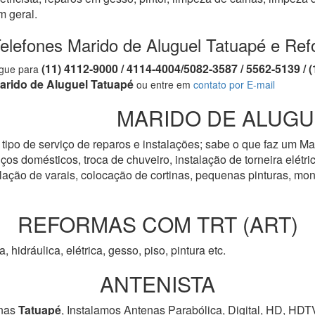
m geral.
elefones Marido de Aluguel Tatuapé e Ref
(11) 4112-9000 / 4114-4004/5082-3587 / 5562-5139 
igue para
arido de Aluguel Tatuapé
ou entre em
contato por E-mail
MARIDO DE ALUGUE
tipo de serviço de reparos e instalações; sabe o que faz um Ma
os domésticos, troca de chuveiro, instalação de torneira elétrica
talação de varais, colocação de cortinas, pequenas pinturas, 
REFORMAS COM TRT (ART)
a, hidráulica, elétrica, gesso, piso, pintura etc.
ANTENISTA
nas
Tatuapé
, Instalamos Antenas Parabólica, Digital, HD, HDT