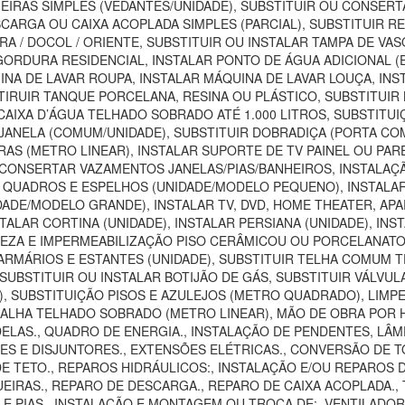
EIRAS SIMPLES (VEDANTES/UNIDADE), SUBSTITUIR OU CONSER
SCARGA OU CAIXA ACOPLADA SIMPLES (PARCIAL), SUBSTITUIR 
RA / DOCOL / ORIENTE, SUBSTITUIR OU INSTALAR TAMPA DE VA
E GORDURA RESIDENCIAL, INSTALAR PONTO DE ÁGUA ADICIONAL 
INA DE LAVAR ROUPA, INSTALAR MÁQUINA DE LAVAR LOUÇA, INS
IRUIR TANQUE PORCELANA, RESINA OU PLÁSTICO, SUBSTITUIR B
 CAIXA D’ÁGUA TELHADO SOBRADO ATÉ 1.000 LITROS, SUBSTITU
JANELA (COMUM/UNIDADE), SUBSTITUIR DOBRADIÇA (PORTA CO
IRAS (METRO LINEAR), INSTALAR SUPORTE DE TV PAINEL OU P
 CONSERTAR VAZAMENTOS JANELAS/PIAS/BANHEIROS, INSTAL
R QUADROS E ESPELHOS (UNIDADE/MODELO PEQUENO), INSTAL
DADE/MODELO GRANDE), INSTALAR TV, DVD, HOME THEATER, AP
TALAR CORTINA (UNIDADE), INSTALAR PERSIANA (UNIDADE), INS
MPEZA E IMPERMEABILIZAÇÃO PISO CERÂMICOU OU PORCELANAT
MÁRIOS E ESTANTES (UNIDADE), SUBSTITUIR TELHA COMUM TE
UBSTITUIR OU INSTALAR BOTIJÃO DE GÁS, SUBSTITUIR VÁLVUL
SUBSTITUIÇÃO PISOS E AZULEJOS (METRO QUADRADO), LIMPEZA
CALHA TELHADO SOBRADO (METRO LINEAR), MÃO DE OBRA POR H
LAS., QUADRO DE ENERGIA., INSTALAÇÃO DE PENDENTES, LÂMP
 E DISJUNTORES., EXTENSÕES ELÉTRICAS., CONVERSÃO DE TOMA
DE TETO., REPAROS HIDRÁULICOS:, INSTALAÇÃO E/OU REPAROS 
IRAS., REPARO DE DESCARGA., REPARO DE CAIXA ACOPLADA., T
S E PIAS., INSTALAÇÃO E MONTAGEM OU TROCA DE:, VENTILAD