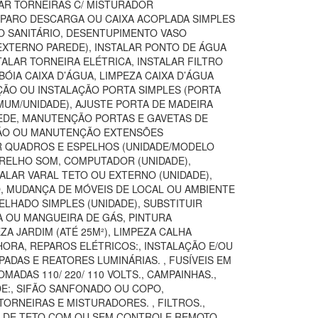
TAR TORNEIRAS C/ MISTURADOR
REPARO DESCARGA OU CAIXA ACOPLADA SIMPLES
SO SANITÁRIO, DESENTUPIMENTO VASO
(EXTERNO PAREDE), INSTALAR PONTO DE ÁGUA
TALAR TORNEIRA ELÉTRICA, INSTALAR FILTRO
ÓIA CAIXA D’ÁGUA, LIMPEZA CAIXA D’ÁGUA
IÇÃO OU INSTALAÇÃO PORTA SIMPLES (PORTA
MUM/UNIDADE), AJUSTE PORTA DE MADEIRA
AREDE, MANUTENÇÃO PORTAS E GAVETAS DE
AÇÃO OU MANUTENÇÃO EXTENSÕES
AR QUADROS E ESPELHOS (UNIDADE/MODELO
ARELHO SOM, COMPUTADOR (UNIDADE),
TALAR VARAL TETO OU EXTERNO (UNIDADE),
O, MUDANÇA DE MÓVEIS DE LOCAL OU AMBIENTE
LHADO SIMPLES (UNIDADE), SUBSTITUIR
A OU MANGUEIRA DE GÁS, PINTURA
 JARDIM (ATÉ 25M²), LIMPEZA CALHA
ORA, REPAROS ELÉTRICOS:, INSTALAÇÃO E/OU
ADAS E REATORES LUMINÁRIAS. , FUSÍVEIS EM
DAS 110/ 220/ 110 VOLTS., CAMPAINHAS.,
DE:, SIFÃO SANFONADO OU COPO,
ORNEIRAS E MISTURADORES. , FILTROS.,
OR DE TETO COM OU SEM CONTROLE REMOTO,