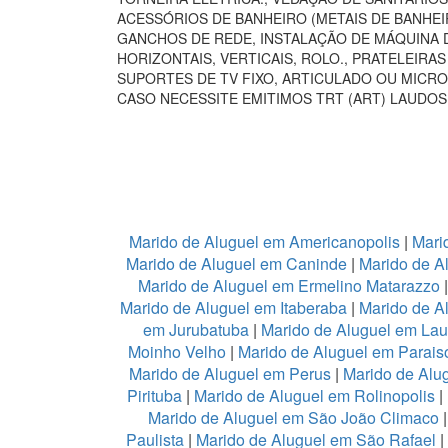
ACESSÓRIOS DE BANHEIRO (METAIS DE BANHEI
GANCHOS DE REDE, INSTALAÇÃO DE MÁQUINA D
HORIZONTAIS, VERTICAIS, ROLO., PRATELEIR
SUPORTES DE TV FIXO, ARTICULADO OU MICRO
CASO NECESSITE EMITIMOS TRT (ART) LAUDOS
Marido de Aluguel em Americanopolis
|
Mari
Marido de Aluguel em Caninde
|
Marido de A
Marido de Aluguel em Ermelino Matarazzo
Marido de Aluguel em Itaberaba
|
Marido de Al
em Jurubatuba
|
Marido de Aluguel em Lau
Moinho Velho
|
Marido de Aluguel em Parais
Marido de Aluguel em Perus
|
Marido de Alu
Pirituba
|
Marido de Aluguel em Rolinopolis
|
Marido de Aluguel em São João Climaco
Paulista
|
Marido de Aluguel em São Rafael
|