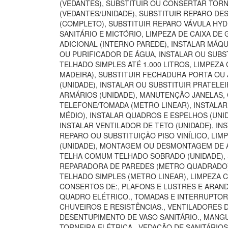
(VEDANTES), SUBSTITUIR OU CONSERTAR TORN
(VEDANTES/UNIDADE), SUBSTITUIR REPARO DE
(COMPLETO), SUBSTITUIR REPARO VÁVULA HYD
SANITÁRIO E MICTÓRIO, LIMPEZA DE CAIXA D
ADICIONAL (INTERNO PAREDE), INSTALAR MÁQU
OU PURIFICADOR DE ÁGUA, INSTALAR OU SUBST
TELHADO SIMPLES ATÉ 1.000 LITROS, LIMPEZA
MADEIRA), SUBSTITUIR FECHADURA PORTA OU 
(UNIDADE), INSTALAR OU SUBSTITUIR PRATELE
ARMÁRIOS (UNIDADE), MANUTENÇÃO JANELAS,
TELEFONE/TOMADA (METRO LINEAR), INSTALA
MÉDIO), INSTALAR QUADROS E ESPELHOS (UNI
INSTALAR VENTILADOR DE TETO (UNIDADE), INS
REPARO OU SUBSTITUIÇÃO PISO VINÍLICO, LI
(UNIDADE), MONTAGEM OU DESMONTAGEM DE AR
TELHA COMUM TELHADO SOBRADO (UNIDADE), S
REPARADORA DE PAREDES (METRO QUADRADO), 
TELHADO SIMPLES (METRO LINEAR), LIMPEZA 
CONSERTOS DE:, PLAFONS E LUSTRES E ARANDE
QUADRO ELÉTRICO., TOMADAS E INTERRUPTORES
CHUVEIROS E RESISTÊNCIAS., VENTILADORES 
DESENTUPIMENTO DE VASO SANITÁRIO., MANGUE
TORNEIRA ELÉTRICA., VEDAÇÃO DE SANITÁRIO