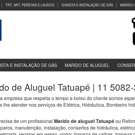
TRT, ART, PERÍCIAS E LAUDOS
GASISTA E INSTALAÇÃO DE GÁS
MARIDO 
ISTA E INSTALAÇÃO DE GÁS
MARIDO DE ALUGUEL
CONSER
do de Aluguel Tatuapé | 11 5082
 empresa que respeita o tempo e bolso do cliente somos especi
 lhe atender nos serviços de Elétrica, Hidráulica, Bombeiro h
recisa de um profissional
Marido de aluguel Tatuapé
ou Refor
eparos, manutenção, instalação, consertos de hidráulica, elétrica,
letricista, reparos em gesso, pintor, limpeza de calhas, limpeza 