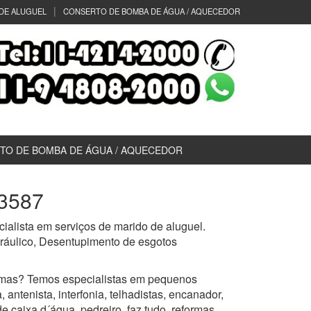
DE ALUGUEL
CONSERTO DE BOMBA DE ÁGUA / AQUECEDOR
TO DE BOMBA DE ÁGUA / AQUECEDOR
-3587
alista em serviços de marido de aluguel.
idráulico, Desentupimento de esgotos
mas? Temos especialistas em pequenos
 antenista, interfonia, telhadistas, encanador,
de caixa d´água, pedreiro, faz tudo, reformas