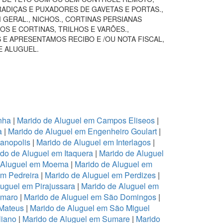
RADIÇAS E PUXADORES DE GAVETAS E PORTAS.,
GERAL., NICHOS., CORTINAS PERSIANAS
S E CORTINAS, TRILHOS E VARÕES.,
 E APRESENTAMOS RECIBO E /OU NOTA FISCAL,
E ALUGUEL.
nha
|
Marido de Aluguel em Campos Eliseos
|
a
|
Marido de Aluguel em Engenheiro Goulart
|
ianopolis
|
Marido de Aluguel em Interlagos
|
do de Aluguel em Itaquera
|
Marido de Aluguel
 Aluguel em Moema
|
Marido de Aluguel em
em Pedreira
|
Marido de Aluguel em Perdizes
|
luguel em Pirajussara
|
Marido de Aluguel em
Amaro
|
Marido de Aluguel em São Domingos
|
 Mateus
|
Marido de Aluguel em São Miguel
liano
|
Marido de Aluguel em Sumare
|
Marido