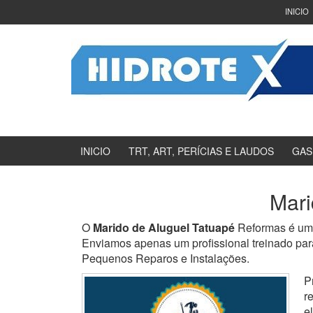
Ir
Pular
INICIO
para
para
o
menu
Conteúdo
principal
INICIO
TRT, ART, PERÍCIAS E LAUDOS
GAS
Mari
O
Marido de Aluguel Tatuapé
Reformas é uma
Enviamos apenas um profissional treinado para
Pequenos Reparos e Instalações.
P
r
e