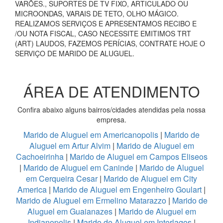
VARÕES., SUPORTES DE TV FIXO, ARTICULADO OU
MICROONDAS, VARAIS DE TETO, OLHO MÁGICO.
REALIZAMOS SERVIÇOS E APRESENTAMOS RECIBO E
/OU NOTA FISCAL, CASO NECESSITE EMITIMOS TRT
(ART) LAUDOS, FAZEMOS PERÍCIAS, CONTRATE HOJE O
SERVIÇO DE MARIDO DE ALUGUEL.
ÁREA DE ATENDIMENTO
Confira abaixo alguns bairros/cidades atendidas pela nossa
empresa.
Marido de Aluguel em Americanopolis
|
Marido de
Aluguel em Artur Alvim
|
Marido de Aluguel em
Cachoeirinha
|
Marido de Aluguel em Campos Eliseos
|
Marido de Aluguel em Caninde
|
Marido de Aluguel
em Cerqueira Cesar
|
Marido de Aluguel em City
America
|
Marido de Aluguel em Engenheiro Goulart
|
Marido de Aluguel em Ermelino Matarazzo
|
Marido de
Aluguel em Guaianazes
|
Marido de Aluguel em
Indianopolis
|
Marido de Aluguel em Interlagos
|