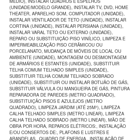
MÉDIO), INSTALAR QUADROS E ESPELHOS
(UNIDADE/MODELO GRANDE), INSTALAR TV, DVD, HOME
THEATER, APARELHO SOM, COMPUTADOR (UNIDADE),
INSTALAR VENTILADOR DE TETO (UNIDADE), INSTALAR
CORTINA (UNIDADE), INSTALAR PERSIANA (UNIDADE),
INSTALAR VARAL TETO OU EXTERNO (UNIDADE),
REPARO OU SUBSTITUIÇÃO PISO VINÍLICO, LIMPEZA E
IMPERMEABILIZAÇÃO PISO CERÂMICOU OU
PORCELANATO, MUDANÇA DE MÓVEIS DE LOCAL OU
AMBIENTE (UNIDADE), MONTAGEM OU DESMONTAGEM
DE ARMÁRIOS E ESTANTES (UNIDADE), SUBSTITUIR
TELHA COMUM TELHADO SIMPLES (UNIDADE),
SUBSTITUIR TELHA COMUM TELHADO SOBRADO
(UNIDADE), SUBSTITUIR OU INSTALAR BOTIJÃO DE GÁS,
SUBSTITUIR VÁLVULA OU MANGUEIRA DE GÁS, PINTURA
REPARADORA DE PAREDES (METRO QUADRADO),
SUBSTITUIÇÃO PISOS E AZULEJOS (METRO
QUADRADO), LIMPEZA JARDIM (ATÉ 25M²), LIMPEZA
CALHA TELHADO SIMPLES (METRO LINEAR), LIMPEZA
CALHA TELHADO SOBRADO (METRO LINEAR), MÃO DE
OBRA POR HORA, REPAROS ELÉTRICOS:, INSTALAÇÃO
E/OU CONSERTOS DE:, PLAFONS E LUSTRES E
ARANDELAS., QUADRO DE ENERGIA., INSTALAÇÃO DE