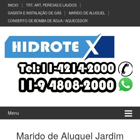
Ir
Pular
INICIO
TRT, ART, PERÍCIAS E LAUDOS
para
para
GASISTA E INSTALAÇÃO DE GÁS
MARIDO DE ALUGUEL
o
menu
CONSERTO DE BOMBA DE ÁGUA / AQUECEDOR
Conteúdo
principal
Menu
Marido de Aluguel Jardim