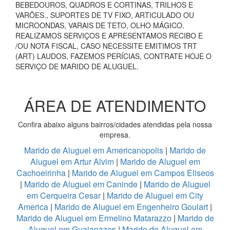
BEBEDOUROS, QUADROS E CORTINAS, TRILHOS E
VARÕES., SUPORTES DE TV FIXO, ARTICULADO OU
MICROONDAS, VARAIS DE TETO, OLHO MÁGICO.
REALIZAMOS SERVIÇOS E APRESENTAMOS RECIBO E
/OU NOTA FISCAL, CASO NECESSITE EMITIMOS TRT
(ART) LAUDOS, FAZEMOS PERÍCIAS, CONTRATE HOJE O
SERVIÇO DE MARIDO DE ALUGUEL.
ÁREA DE ATENDIMENTO
Confira abaixo alguns bairros/cidades atendidas pela nossa
empresa.
Marido de Aluguel em Americanopolis
|
Marido de
Aluguel em Artur Alvim
|
Marido de Aluguel em
Cachoeirinha
|
Marido de Aluguel em Campos Eliseos
|
Marido de Aluguel em Caninde
|
Marido de Aluguel
em Cerqueira Cesar
|
Marido de Aluguel em City
America
|
Marido de Aluguel em Engenheiro Goulart
|
Marido de Aluguel em Ermelino Matarazzo
|
Marido de
Aluguel em Guaianazes
|
Marido de Aluguel em