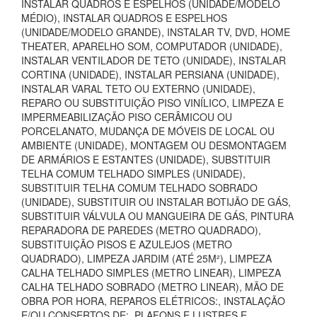
INSTALAR QUADROS E ESPELHOS (UNIDADE/MODELO
MÉDIO), INSTALAR QUADROS E ESPELHOS
(UNIDADE/MODELO GRANDE), INSTALAR TV, DVD, HOME
THEATER, APARELHO SOM, COMPUTADOR (UNIDADE),
INSTALAR VENTILADOR DE TETO (UNIDADE), INSTALAR
CORTINA (UNIDADE), INSTALAR PERSIANA (UNIDADE),
INSTALAR VARAL TETO OU EXTERNO (UNIDADE),
REPARO OU SUBSTITUIÇÃO PISO VINÍLICO, LIMPEZA E
IMPERMEABILIZAÇÃO PISO CERÂMICOU OU
PORCELANATO, MUDANÇA DE MÓVEIS DE LOCAL OU
AMBIENTE (UNIDADE), MONTAGEM OU DESMONTAGEM
DE ARMÁRIOS E ESTANTES (UNIDADE), SUBSTITUIR
TELHA COMUM TELHADO SIMPLES (UNIDADE),
SUBSTITUIR TELHA COMUM TELHADO SOBRADO
(UNIDADE), SUBSTITUIR OU INSTALAR BOTIJÃO DE GÁS,
SUBSTITUIR VÁLVULA OU MANGUEIRA DE GÁS, PINTURA
REPARADORA DE PAREDES (METRO QUADRADO),
SUBSTITUIÇÃO PISOS E AZULEJOS (METRO
QUADRADO), LIMPEZA JARDIM (ATÉ 25M²), LIMPEZA
CALHA TELHADO SIMPLES (METRO LINEAR), LIMPEZA
CALHA TELHADO SOBRADO (METRO LINEAR), MÃO DE
OBRA POR HORA, REPAROS ELÉTRICOS:, INSTALAÇÃO
E/OU CONSERTOS DE:, PLAFONS E LUSTRES E