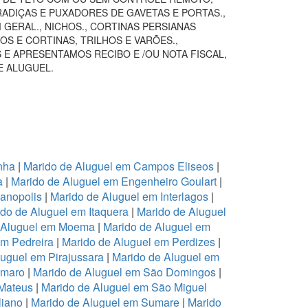
RADIÇAS E PUXADORES DE GAVETAS E PORTAS.,
GERAL., NICHOS., CORTINAS PERSIANAS
S E CORTINAS, TRILHOS E VARÕES.,
 E APRESENTAMOS RECIBO E /OU NOTA FISCAL,
E ALUGUEL.
nha
|
Marido de Aluguel em Campos Eliseos
|
a
|
Marido de Aluguel em Engenheiro Goulart
|
ianopolis
|
Marido de Aluguel em Interlagos
|
do de Aluguel em Itaquera
|
Marido de Aluguel
 Aluguel em Moema
|
Marido de Aluguel em
em Pedreira
|
Marido de Aluguel em Perdizes
|
luguel em Pirajussara
|
Marido de Aluguel em
Amaro
|
Marido de Aluguel em São Domingos
|
 Mateus
|
Marido de Aluguel em São Miguel
liano
|
Marido de Aluguel em Sumare
|
Marido