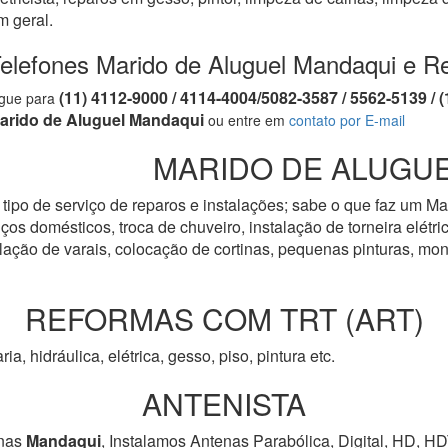
m geral.
elefones Marido de Aluguel Mandaqui e R
(11) 4112-9000 / 4114-4004/5082-3587 / 5562-5139 
igue para
arido de Aluguel Mandaqui
ou entre em
contato por E-mail
MARIDO DE ALUGUE
tipo de serviço de reparos e instalações; sabe o que faz um Ma
os domésticos, troca de chuveiro, instalação de torneira elétrica
talação de varais, colocação de cortinas, pequenas pinturas, 
REFORMAS COM TRT (ART)
ria, hidráulica, elétrica, gesso, piso, pintura etc.
ANTENISTA
nas
Mandaqui
, Instalamos Antenas Parabólica, Digital, HD, H