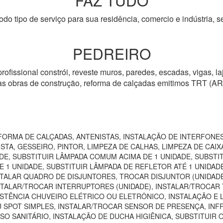
FAZ TUDO
odo tipo de serviço para sua residência, comercio e indústria, s
PEDREIRO
rofissional constrói, reveste muros, paredes, escadas, vigas, la
tras obras de construção, reforma de calçadas emitimos TRT (AR
ORMA DE CALÇADAS, ANTENISTAS, INSTALAÇÃO DE INTERFONES
TA, GESSEIRO, PINTOR, LIMPEZA DE CALHAS, LIMPEZA DE CAIXA
DE, SUBSTITUIR LÂMPADA COMUM ACIMA DE 1 UNIDADE, SUBSTI
 1 UNIDADE, SUBSTITUIR LÂMPADA DE REFLETOR ATÉ 1 UNIDAD
TALAR QUADRO DE DISJUNTORES, TROCAR DISJUNTOR (UNIDADE)
NSTALAR/TROCAR INTERRUPTORES (UNIDADE), INSTALAR/TROCAR 
STÊNCIA CHUVEIRO ELÉTRICO OU ELETRÔNICO, INSTALAÇÃO E 
U SPOT SIMPLES, INSTALAR/TROCAR SENSOR DE PRESENÇA, IN
SO SANITÁRIO, INSTALAÇÃO DE DUCHA HIGIÊNICA, SUBSTITUIR