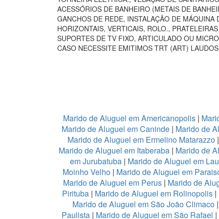
ACESSÓRIOS DE BANHEIRO (METAIS DE BANHEI
GANCHOS DE REDE, INSTALAÇÃO DE MÁQUINA D
HORIZONTAIS, VERTICAIS, ROLO., PRATELEIR
SUPORTES DE TV FIXO, ARTICULADO OU MICRO
CASO NECESSITE EMITIMOS TRT (ART) LAUDOS
Marido de Aluguel em Americanopolis
|
Mari
Marido de Aluguel em Caninde
|
Marido de A
Marido de Aluguel em Ermelino Matarazzo
Marido de Aluguel em Itaberaba
|
Marido de Al
em Jurubatuba
|
Marido de Aluguel em Lau
Moinho Velho
|
Marido de Aluguel em Parais
Marido de Aluguel em Perus
|
Marido de Alu
Pirituba
|
Marido de Aluguel em Rolinopolis
|
Marido de Aluguel em São João Climaco
Paulista
|
Marido de Aluguel em São Rafael
|