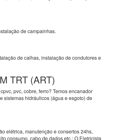
 instalação de campainhas.
talação de calhas, instalação de condutores e
 TRT (ART)
, cpvc, pvc, cobre, ferro? Temos encanador
de sistemas hidráulicos (água e esgoto) de
ão elétrica, manutenção e consertos 24hs,
alto consumo, cabo de dados etc.; O Eletricista