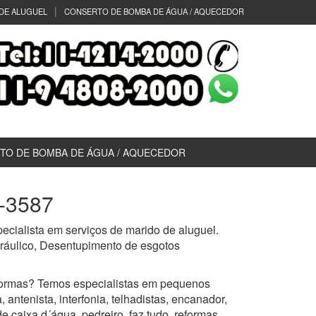
DE ALUGUEL
CONSERTO DE BOMBA DE ÁGUA / AQUECEDOR
TO DE BOMBA DE ÁGUA / AQUECEDOR
2-3587
cialista em serviços de marido de aluguel.
idráulico, Desentupimento de esgotos
ormas? Temos especialistas em pequenos
 antenista, interfonia, telhadistas, encanador,
de caixa d´água, pedreiro, faz tudo, reformas