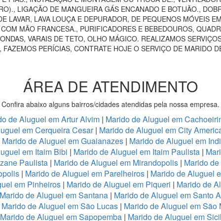
RO)., LIGAÇÃO DE MANGUEIRA GÁS ENCANADO E BOTIJÃO., DOB
E LAVAR, LAVA LOUÇA E DEPURADOR, DE PEQUENOS MÓVEIS EM 
AS COM MÃO FRANCESA., PURIFICADORES E BEBEDOUROS, QUADRO
ONDAS, VARAIS DE TETO, OLHO MÁGICO. REALIZAMOS SERVIÇOS
, FAZEMOS PERÍCIAS, CONTRATE HOJE O SERVIÇO DE MARIDO D
ÁREA DE ATENDIMENTO
Confira abaixo alguns bairros/cidades atendidas pela nossa empresa.
do de Aluguel em Artur Alvim
|
Marido de Aluguel em Cachoeiri
luguel em Cerqueira Cesar
|
Marido de Aluguel em City Americ
|
Marido de Aluguel em Guaianazes
|
Marido de Aluguel em Ind
uguel em Itaim Bibi
|
Marido de Aluguel em Itaim Paulista
|
Mari
zane Paulista
|
Marido de Aluguel em Mirandopolis
|
Marido de
opolis
|
Marido de Aluguel em Parelheiros
|
Marido de Aluguel 
guel em Pinheiros
|
Marido de Aluguel em Piqueri
|
Marido de A
Marido de Aluguel em Santana
|
Marido de Aluguel em Santo 
|
Marido de Aluguel em São Lucas
|
Marido de Aluguel em São
Marido de Aluguel em Sapopemba
|
Marido de Aluguel em Sici