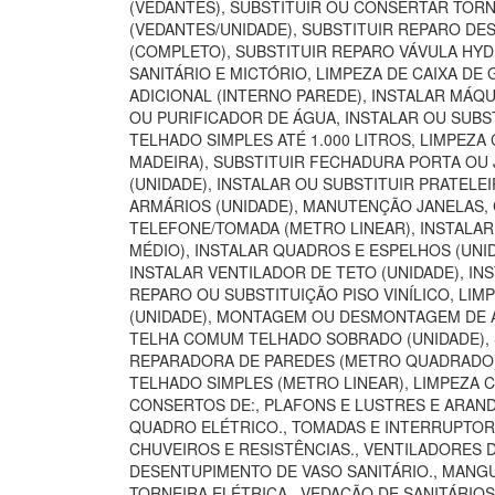
(VEDANTES), SUBSTITUIR OU CONSERTAR TORN
(VEDANTES/UNIDADE), SUBSTITUIR REPARO DE
(COMPLETO), SUBSTITUIR REPARO VÁVULA HYD
SANITÁRIO E MICTÓRIO, LIMPEZA DE CAIXA D
ADICIONAL (INTERNO PAREDE), INSTALAR MÁQU
OU PURIFICADOR DE ÁGUA, INSTALAR OU SUBST
TELHADO SIMPLES ATÉ 1.000 LITROS, LIMPEZA
MADEIRA), SUBSTITUIR FECHADURA PORTA OU 
(UNIDADE), INSTALAR OU SUBSTITUIR PRATELE
ARMÁRIOS (UNIDADE), MANUTENÇÃO JANELAS,
TELEFONE/TOMADA (METRO LINEAR), INSTALA
MÉDIO), INSTALAR QUADROS E ESPELHOS (UNI
INSTALAR VENTILADOR DE TETO (UNIDADE), INS
REPARO OU SUBSTITUIÇÃO PISO VINÍLICO, LI
(UNIDADE), MONTAGEM OU DESMONTAGEM DE AR
TELHA COMUM TELHADO SOBRADO (UNIDADE), S
REPARADORA DE PAREDES (METRO QUADRADO), 
TELHADO SIMPLES (METRO LINEAR), LIMPEZA 
CONSERTOS DE:, PLAFONS E LUSTRES E ARANDE
QUADRO ELÉTRICO., TOMADAS E INTERRUPTORES
CHUVEIROS E RESISTÊNCIAS., VENTILADORES 
DESENTUPIMENTO DE VASO SANITÁRIO., MANGUE
TORNEIRA ELÉTRICA., VEDAÇÃO DE SANITÁRIO