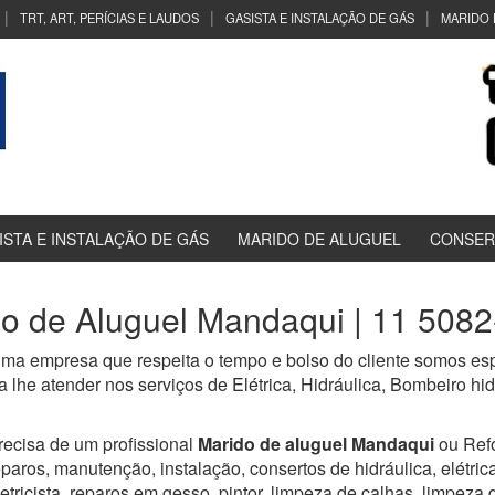
TRT, ART, PERÍCIAS E LAUDOS
GASISTA E INSTALAÇÃO DE GÁS
MARIDO 
ISTA E INSTALAÇÃO DE GÁS
MARIDO DE ALUGUEL
CONSER
o de Aluguel Mandaqui | 11 508
ma empresa que respeita o tempo e bolso do cliente somos espe
 lhe atender nos serviços de Elétrica, Hidráulica, Bombeiro h
recisa de um profissional
Marido de aluguel Mandaqui
ou Ref
eparos, manutenção, instalação, consertos de hidráulica, elétrica,
letricista, reparos em gesso, pintor, limpeza de calhas, limpeza 