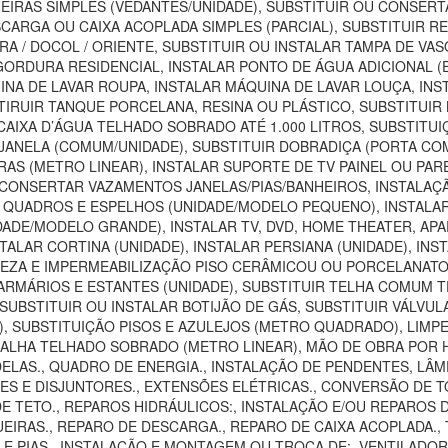
EIRAS SIMPLES (VEDANTES/UNIDADE), SUBSTITUIR OU CONSER
SCARGA OU CAIXA ACOPLADA SIMPLES (PARCIAL), SUBSTITUIR 
RA / DOCOL / ORIENTE, SUBSTITUIR OU INSTALAR TAMPA DE VA
E GORDURA RESIDENCIAL, INSTALAR PONTO DE ÁGUA ADICIONAL 
INA DE LAVAR ROUPA, INSTALAR MÁQUINA DE LAVAR LOUÇA, INS
IRUIR TANQUE PORCELANA, RESINA OU PLÁSTICO, SUBSTITUIR B
 CAIXA D’ÁGUA TELHADO SOBRADO ATÉ 1.000 LITROS, SUBSTITU
JANELA (COMUM/UNIDADE), SUBSTITUIR DOBRADIÇA (PORTA CO
IRAS (METRO LINEAR), INSTALAR SUPORTE DE TV PAINEL OU P
 CONSERTAR VAZAMENTOS JANELAS/PIAS/BANHEIROS, INSTAL
R QUADROS E ESPELHOS (UNIDADE/MODELO PEQUENO), INSTAL
DADE/MODELO GRANDE), INSTALAR TV, DVD, HOME THEATER, AP
TALAR CORTINA (UNIDADE), INSTALAR PERSIANA (UNIDADE), INS
MPEZA E IMPERMEABILIZAÇÃO PISO CERÂMICOU OU PORCELANAT
MÁRIOS E ESTANTES (UNIDADE), SUBSTITUIR TELHA COMUM TE
UBSTITUIR OU INSTALAR BOTIJÃO DE GÁS, SUBSTITUIR VÁLVUL
SUBSTITUIÇÃO PISOS E AZULEJOS (METRO QUADRADO), LIMPEZA
CALHA TELHADO SOBRADO (METRO LINEAR), MÃO DE OBRA POR H
LAS., QUADRO DE ENERGIA., INSTALAÇÃO DE PENDENTES, LÂMP
 E DISJUNTORES., EXTENSÕES ELÉTRICAS., CONVERSÃO DE TOMA
DE TETO., REPAROS HIDRÁULICOS:, INSTALAÇÃO E/OU REPAROS 
IRAS., REPARO DE DESCARGA., REPARO DE CAIXA ACOPLADA., T
S E PIAS., INSTALAÇÃO E MONTAGEM OU TROCA DE:, VENTILAD