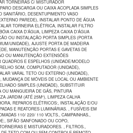
TAR TORNEIRAS C/ MISTURADOR
REPARO DESCARGA OU CAIXA ACOPLADA SIMPLES
SO SANITÁRIO, DESENTUPIMENTO VASO
(EXTERNO PAREDE), INSTALAR PONTO DE ÁGUA
TALAR TORNEIRA ELÉTRICA, INSTALAR FILTRO
ÓIA CAIXA D’ÁGUA, LIMPEZA CAIXA D’ÁGUA
IÇÃO OU INSTALAÇÃO PORTA SIMPLES (PORTA
MUM/UNIDADE), AJUSTE PORTA DE MADEIRA
AREDE, MANUTENÇÃO PORTAS E GAVETAS DE
AÇÃO OU MANUTENÇÃO EXTENSÕES
AR QUADROS E ESPELHOS (UNIDADE/MODELO
ARELHO SOM, COMPUTADOR (UNIDADE),
TALAR VARAL TETO OU EXTERNO (UNIDADE),
O, MUDANÇA DE MÓVEIS DE LOCAL OU AMBIENTE
LHADO SIMPLES (UNIDADE), SUBSTITUIR
A OU MANGUEIRA DE GÁS, PINTURA
 JARDIM (ATÉ 25M²), LIMPEZA CALHA
ORA, REPAROS ELÉTRICOS:, INSTALAÇÃO E/OU
ADAS E REATORES LUMINÁRIAS. , FUSÍVEIS EM
DAS 110/ 220/ 110 VOLTS., CAMPAINHAS.,
DE:, SIFÃO SANFONADO OU COPO,
ORNEIRAS E MISTURADORES. , FILTROS.,
OR DE TETO COM OU SEM CONTROLE REMOTO,