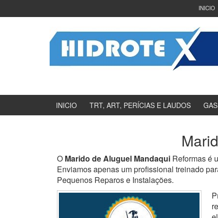
Ir
Pular
INICIO
para
para
o
menu
Conteúdo
principal
INICIO
TRT, ART, PERÍCIAS E LAUDOS
GAS
Marid
O
Marido de Aluguel Mandaqui
Reformas é u
Enviamos apenas um profissional treinado para
Pequenos Reparos e Instalações.
P
r
e