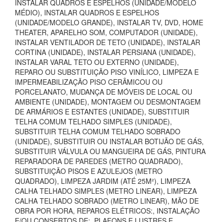
INSTALAR QUADROS E ESPELHOS (UNIDADE/MODELO
MÉDIO), INSTALAR QUADROS E ESPELHOS
(UNIDADE/MODELO GRANDE), INSTALAR TV, DVD, HOME
THEATER, APARELHO SOM, COMPUTADOR (UNIDADE),
INSTALAR VENTILADOR DE TETO (UNIDADE), INSTALAR
CORTINA (UNIDADE), INSTALAR PERSIANA (UNIDADE),
INSTALAR VARAL TETO OU EXTERNO (UNIDADE),
REPARO OU SUBSTITUIÇÃO PISO VINÍLICO, LIMPEZA E
IMPERMEABILIZAÇÃO PISO CERÂMICOU OU
PORCELANATO, MUDANÇA DE MÓVEIS DE LOCAL OU
AMBIENTE (UNIDADE), MONTAGEM OU DESMONTAGEM
DE ARMÁRIOS E ESTANTES (UNIDADE), SUBSTITUIR
TELHA COMUM TELHADO SIMPLES (UNIDADE),
SUBSTITUIR TELHA COMUM TELHADO SOBRADO
(UNIDADE), SUBSTITUIR OU INSTALAR BOTIJÃO DE GÁS,
SUBSTITUIR VÁLVULA OU MANGUEIRA DE GÁS, PINTURA
REPARADORA DE PAREDES (METRO QUADRADO),
SUBSTITUIÇÃO PISOS E AZULEJOS (METRO
QUADRADO), LIMPEZA JARDIM (ATÉ 25M²), LIMPEZA
CALHA TELHADO SIMPLES (METRO LINEAR), LIMPEZA
CALHA TELHADO SOBRADO (METRO LINEAR), MÃO DE
OBRA POR HORA, REPAROS ELÉTRICOS:, INSTALAÇÃO
E/OU CONSERTOS DE:, PLAFONS E LUSTRES E