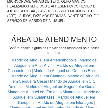
MICROONDAS, VARAIS DE TETO, OLHO MÁGICO.
REALIZAMOS SERVIÇOS E APRESENTAMOS RECIBO E
/OU NOTA FISCAL, CASO NECESSITE EMITIMOS TRT
(ART) LAUDOS, FAZEMOS PERÍCIAS, CONTRATE HOJE O
SERVIÇO DE MARIDO DE ALUGUEL.
ÁREA DE ATENDIMENTO
Confira abaixo alguns bairros/cidades atendidas pela nossa
empresa.
Marido de Aluguel em Americanopolis
|
Marido de
Aluguel em Artur Alvim
|
Marido de Aluguel em
Cachoeirinha
|
Marido de Aluguel em Campos Eliseos
|
Marido de Aluguel em Caninde
|
Marido de Aluguel
em Cerqueira Cesar
|
Marido de Aluguel em City
America
|
Marido de Aluguel em Engenheiro Goulart
|
Marido de Aluguel em Ermelino Matarazzo
|
Marido de
Aluguel em Guaianazes
|
Marido de Aluguel em
Indianopolis
|
Marido de Aluguel em Interlagos
|
Marido de Aluguel em Itaberaba
|
Marido de Aluguel