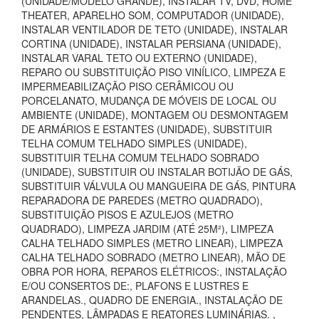
(UNIDADE/MODELO GRANDE), INSTALAR TV, DVD, HOME
THEATER, APARELHO SOM, COMPUTADOR (UNIDADE),
INSTALAR VENTILADOR DE TETO (UNIDADE), INSTALAR
CORTINA (UNIDADE), INSTALAR PERSIANA (UNIDADE),
INSTALAR VARAL TETO OU EXTERNO (UNIDADE),
REPARO OU SUBSTITUIÇÃO PISO VINÍLICO, LIMPEZA E
IMPERMEABILIZAÇÃO PISO CERÂMICOU OU
PORCELANATO, MUDANÇA DE MÓVEIS DE LOCAL OU
AMBIENTE (UNIDADE), MONTAGEM OU DESMONTAGEM
DE ARMÁRIOS E ESTANTES (UNIDADE), SUBSTITUIR
TELHA COMUM TELHADO SIMPLES (UNIDADE),
SUBSTITUIR TELHA COMUM TELHADO SOBRADO
(UNIDADE), SUBSTITUIR OU INSTALAR BOTIJÃO DE GÁS,
SUBSTITUIR VÁLVULA OU MANGUEIRA DE GÁS, PINTURA
REPARADORA DE PAREDES (METRO QUADRADO),
SUBSTITUIÇÃO PISOS E AZULEJOS (METRO
QUADRADO), LIMPEZA JARDIM (ATÉ 25M²), LIMPEZA
CALHA TELHADO SIMPLES (METRO LINEAR), LIMPEZA
CALHA TELHADO SOBRADO (METRO LINEAR), MÃO DE
OBRA POR HORA, REPAROS ELÉTRICOS:, INSTALAÇÃO
E/OU CONSERTOS DE:, PLAFONS E LUSTRES E
ARANDELAS., QUADRO DE ENERGIA., INSTALAÇÃO DE
PENDENTES, LÂMPADAS E REATORES LUMINÁRIAS. ,