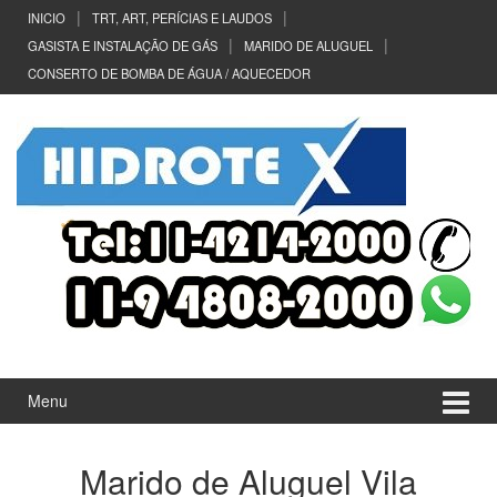
Ir
Pular
INICIO
TRT, ART, PERÍCIAS E LAUDOS
para
para
GASISTA E INSTALAÇÃO DE GÁS
MARIDO DE ALUGUEL
o
menu
CONSERTO DE BOMBA DE ÁGUA / AQUECEDOR
Conteúdo
principal
Menu
Marido de Aluguel Vila