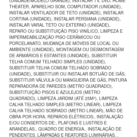
(UNIDADE/MODELO GRANDE), INSTALAR TV, DVD, HOME
THEATER, APARELHO SOM, COMPUTADOR (UNIDADE),
INSTALAR VENTILADOR DE TETO (UNIDADE), INSTALAR
CORTINA (UNIDADE), INSTALAR PERSIANA (UNIDADE),
INSTALAR VARAL TETO OU EXTERNO (UNIDADE),
REPARO OU SUBSTITUIÇÃO PISO VINÍLICO, LIMPEZA E
IMPERMEABILIZAÇÃO PISO CERÂMICOU OU
PORCELANATO, MUDANÇA DE MÓVEIS DE LOCAL OU
AMBIENTE (UNIDADE), MONTAGEM OU DESMONTAGEM
DE ARMÁRIOS E ESTANTES (UNIDADE), SUBSTITUIR
TELHA COMUM TELHADO SIMPLES (UNIDADE),
SUBSTITUIR TELHA COMUM TELHADO SOBRADO
(UNIDADE), SUBSTITUIR OU INSTALAR BOTIJÃO DE GÁS,
SUBSTITUIR VÁLVULA OU MANGUEIRA DE GÁS, PINTURA
REPARADORA DE PAREDES (METRO QUADRADO),
SUBSTITUIÇÃO PISOS E AZULEJOS (METRO
QUADRADO), LIMPEZA JARDIM (ATÉ 25M²), LIMPEZA
CALHA TELHADO SIMPLES (METRO LINEAR), LIMPEZA
CALHA TELHADO SOBRADO (METRO LINEAR), MÃO DE
OBRA POR HORA, REPAROS ELÉTRICOS:, INSTALAÇÃO
E/OU CONSERTOS DE:, PLAFONS E LUSTRES E
ARANDELAS., QUADRO DE ENERGIA., INSTALAÇÃO DE
PENDENTES, LÂMPADAS E REATORES LUMINÁRIAS. ,