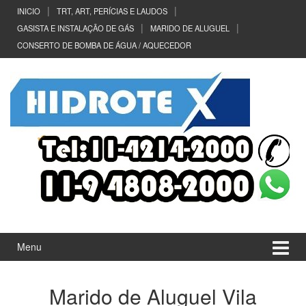
Ir
Pular
INICIO
TRT, ART, PERÍCIAS E LAUDOS
para
para
GASISTA E INSTALAÇÃO DE GÁS
MARIDO DE ALUGUEL
o
menu
CONSERTO DE BOMBA DE ÁGUA / AQUECEDOR
Conteúdo
principal
Menu
Marido de Aluguel Vila