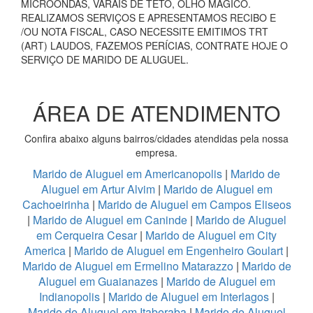
MICROONDAS, VARAIS DE TETO, OLHO MÁGICO.
REALIZAMOS SERVIÇOS E APRESENTAMOS RECIBO E
/OU NOTA FISCAL, CASO NECESSITE EMITIMOS TRT
(ART) LAUDOS, FAZEMOS PERÍCIAS, CONTRATE HOJE O
SERVIÇO DE MARIDO DE ALUGUEL.
ÁREA DE ATENDIMENTO
Confira abaixo alguns bairros/cidades atendidas pela nossa
empresa.
Marido de Aluguel em Americanopolis
|
Marido de
Aluguel em Artur Alvim
|
Marido de Aluguel em
Cachoeirinha
|
Marido de Aluguel em Campos Eliseos
|
Marido de Aluguel em Caninde
|
Marido de Aluguel
em Cerqueira Cesar
|
Marido de Aluguel em City
America
|
Marido de Aluguel em Engenheiro Goulart
|
Marido de Aluguel em Ermelino Matarazzo
|
Marido de
Aluguel em Guaianazes
|
Marido de Aluguel em
Indianopolis
|
Marido de Aluguel em Interlagos
|
Marido de Aluguel em Itaberaba
|
Marido de Aluguel