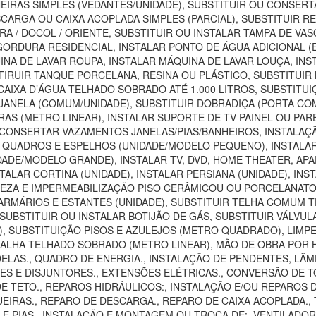
EIRAS SIMPLES (VEDANTES/UNIDADE), SUBSTITUIR OU CONSER
SCARGA OU CAIXA ACOPLADA SIMPLES (PARCIAL), SUBSTITUIR 
RA / DOCOL / ORIENTE, SUBSTITUIR OU INSTALAR TAMPA DE VA
E GORDURA RESIDENCIAL, INSTALAR PONTO DE ÁGUA ADICIONAL 
INA DE LAVAR ROUPA, INSTALAR MÁQUINA DE LAVAR LOUÇA, INS
IRUIR TANQUE PORCELANA, RESINA OU PLÁSTICO, SUBSTITUIR B
 CAIXA D’ÁGUA TELHADO SOBRADO ATÉ 1.000 LITROS, SUBSTITU
JANELA (COMUM/UNIDADE), SUBSTITUIR DOBRADIÇA (PORTA CO
IRAS (METRO LINEAR), INSTALAR SUPORTE DE TV PAINEL OU P
 CONSERTAR VAZAMENTOS JANELAS/PIAS/BANHEIROS, INSTAL
R QUADROS E ESPELHOS (UNIDADE/MODELO PEQUENO), INSTAL
DADE/MODELO GRANDE), INSTALAR TV, DVD, HOME THEATER, AP
TALAR CORTINA (UNIDADE), INSTALAR PERSIANA (UNIDADE), INS
MPEZA E IMPERMEABILIZAÇÃO PISO CERÂMICOU OU PORCELANAT
MÁRIOS E ESTANTES (UNIDADE), SUBSTITUIR TELHA COMUM TE
UBSTITUIR OU INSTALAR BOTIJÃO DE GÁS, SUBSTITUIR VÁLVUL
SUBSTITUIÇÃO PISOS E AZULEJOS (METRO QUADRADO), LIMPEZA
CALHA TELHADO SOBRADO (METRO LINEAR), MÃO DE OBRA POR H
LAS., QUADRO DE ENERGIA., INSTALAÇÃO DE PENDENTES, LÂMP
 E DISJUNTORES., EXTENSÕES ELÉTRICAS., CONVERSÃO DE TOMA
DE TETO., REPAROS HIDRÁULICOS:, INSTALAÇÃO E/OU REPAROS 
IRAS., REPARO DE DESCARGA., REPARO DE CAIXA ACOPLADA., T
S E PIAS., INSTALAÇÃO E MONTAGEM OU TROCA DE:, VENTILAD