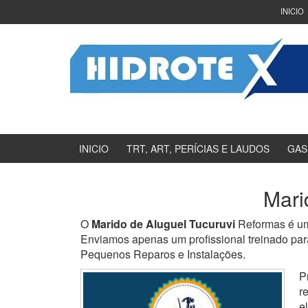
Ir
Pular
INICIO
para
para
o
menu
Conteúdo
principal
INICIO
TRT, ART, PERÍCIAS E LAUDOS
GAS
Mari
O
Marido de Aluguel Tucuruvi
Reformas é um
Enviamos apenas um profissional treinado para
Pequenos Reparos e Instalações.
P
r
e