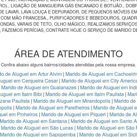
RO)., LIGAÇÃO DE MANGUEIRA GÁS ENCANADO E BOTIJÃO., DOB
E LAVAR, LAVA LOUÇA E DEPURADOR, DE PEQUENOS MÓVEIS EM 
AS COM MÃO FRANCESA., PURIFICADORES E BEBEDOUROS, QUADRO
ONDAS, VARAIS DE TETO, OLHO MÁGICO. REALIZAMOS SERVIÇOS
, FAZEMOS PERÍCIAS, CONTRATE HOJE O SERVIÇO DE MARIDO D
ÁREA DE ATENDIMENTO
Confira abaixo alguns bairros/cidades atendidas pela nossa empresa.
do de Aluguel em Artur Alvim
|
Marido de Aluguel em Cachoeiri
luguel em Cerqueira Cesar
|
Marido de Aluguel em City Americ
|
Marido de Aluguel em Guaianazes
|
Marido de Aluguel em Ind
uguel em Itaim Bibi
|
Marido de Aluguel em Itaim Paulista
|
Mari
zane Paulista
|
Marido de Aluguel em Mirandopolis
|
Marido de
opolis
|
Marido de Aluguel em Parelheiros
|
Marido de Aluguel 
guel em Pinheiros
|
Marido de Aluguel em Piqueri
|
Marido de A
Marido de Aluguel em Santana
|
Marido de Aluguel em Santo 
|
Marido de Aluguel em São Lucas
|
Marido de Aluguel em São
Marido de Aluguel em Sapopemba
|
Marido de Aluguel em Sici