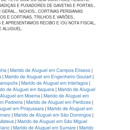
RADIÇAS E PUXADORES DE GAVETAS E PORTAS.,
GERAL., NICHOS., CORTINAS PERSIANAS
S E CORTINAS, TRILHOS E VARÕES.,
 E APRESENTAMOS RECIBO E /OU NOTA FISCAL,
E ALUGUEL.
nha
|
Marido de Aluguel em Campos Eliseos
|
a
|
Marido de Aluguel em Engenheiro Goulart
|
ianopolis
|
Marido de Aluguel em Interlagos
|
do de Aluguel em Itaquera
|
Marido de Aluguel
 Aluguel em Moema
|
Marido de Aluguel em
em Pedreira
|
Marido de Aluguel em Perdizes
|
luguel em Pirajussara
|
Marido de Aluguel em
Amaro
|
Marido de Aluguel em São Domingos
|
 Mateus
|
Marido de Aluguel em São Miguel
liano
|
Marido de Aluguel em Sumare
|
Marido