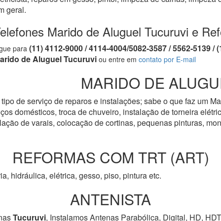
m geral.
elefones Marido de Aluguel Tucuruvi e Re
(11) 4112-9000 / 4114-4004/5082-3587 / 5562-5139 
igue para
arido de Aluguel Tucuruvi
ou entre em
contato por E-mail
MARIDO DE ALUGUE
tipo de serviço de reparos e instalações; sabe o que faz um Ma
os domésticos, troca de chuveiro, instalação de torneira elétrica
talação de varais, colocação de cortinas, pequenas pinturas, 
REFORMAS COM TRT (ART)
ia, hidráulica, elétrica, gesso, piso, pintura etc.
ANTENISTA
nas
Tucuruvi
, Instalamos Antenas Parabólica, Digital, HD, HD