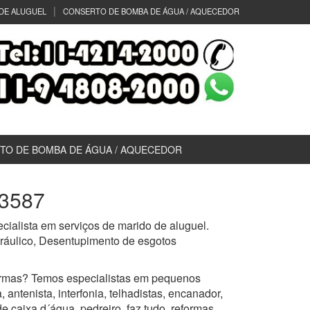
DE ALUGUEL
CONSERTO DE BOMBA DE ÁGUA / AQUECEDOR
TO DE BOMBA DE ÁGUA / AQUECEDOR
-3587
ialista em serviços de marido de aluguel.
idráulico, Desentupimento de esgotos
rmas? Temos especialistas em pequenos
 antenista, interfonia, telhadistas, encanador,
de caixa d´água, pedreiro, faz tudo, reformas