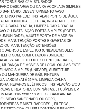
TAR TORNEIRAS C/ MISTURADOR
REPARO DESCARGA OU CAIXA ACOPLADA SIMPLES
SO SANITÁRIO, DESENTUPIMENTO VASO
(EXTERNO PAREDE), INSTALAR PONTO DE ÁGUA
TALAR TORNEIRA ELÉTRICA, INSTALAR FILTRO
ÓIA CAIXA D’ÁGUA, LIMPEZA CAIXA D’ÁGUA
IÇÃO OU INSTALAÇÃO PORTA SIMPLES (PORTA
MUM/UNIDADE), AJUSTE PORTA DE MADEIRA
AREDE, MANUTENÇÃO PORTAS E GAVETAS DE
AÇÃO OU MANUTENÇÃO EXTENSÕES
AR QUADROS E ESPELHOS (UNIDADE/MODELO
ARELHO SOM, COMPUTADOR (UNIDADE),
TALAR VARAL TETO OU EXTERNO (UNIDADE),
O, MUDANÇA DE MÓVEIS DE LOCAL OU AMBIENTE
LHADO SIMPLES (UNIDADE), SUBSTITUIR
A OU MANGUEIRA DE GÁS, PINTURA
 JARDIM (ATÉ 25M²), LIMPEZA CALHA
ORA, REPAROS ELÉTRICOS:, INSTALAÇÃO E/OU
ADAS E REATORES LUMINÁRIAS. , FUSÍVEIS EM
DAS 110/ 220/ 110 VOLTS., CAMPAINHAS.,
DE:, SIFÃO SANFONADO OU COPO,
ORNEIRAS E MISTURADORES. , FILTROS.,
OR DE TETO COM OU SEM CONTROLE REMOTO,