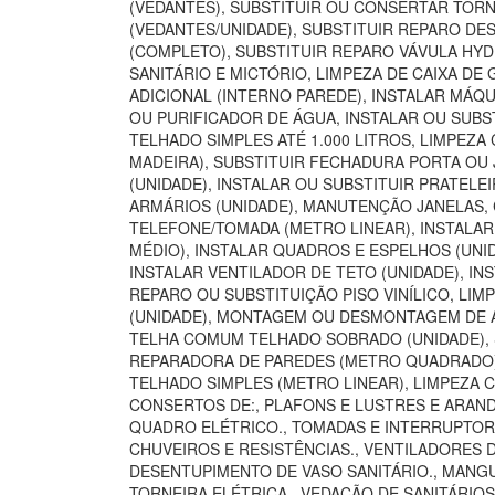
(VEDANTES), SUBSTITUIR OU CONSERTAR TORN
(VEDANTES/UNIDADE), SUBSTITUIR REPARO DE
(COMPLETO), SUBSTITUIR REPARO VÁVULA HYD
SANITÁRIO E MICTÓRIO, LIMPEZA DE CAIXA D
ADICIONAL (INTERNO PAREDE), INSTALAR MÁQU
OU PURIFICADOR DE ÁGUA, INSTALAR OU SUBST
TELHADO SIMPLES ATÉ 1.000 LITROS, LIMPEZA
MADEIRA), SUBSTITUIR FECHADURA PORTA OU 
(UNIDADE), INSTALAR OU SUBSTITUIR PRATELE
ARMÁRIOS (UNIDADE), MANUTENÇÃO JANELAS,
TELEFONE/TOMADA (METRO LINEAR), INSTALA
MÉDIO), INSTALAR QUADROS E ESPELHOS (UNI
INSTALAR VENTILADOR DE TETO (UNIDADE), INS
REPARO OU SUBSTITUIÇÃO PISO VINÍLICO, LI
(UNIDADE), MONTAGEM OU DESMONTAGEM DE AR
TELHA COMUM TELHADO SOBRADO (UNIDADE), S
REPARADORA DE PAREDES (METRO QUADRADO), 
TELHADO SIMPLES (METRO LINEAR), LIMPEZA 
CONSERTOS DE:, PLAFONS E LUSTRES E ARANDE
QUADRO ELÉTRICO., TOMADAS E INTERRUPTORES
CHUVEIROS E RESISTÊNCIAS., VENTILADORES 
DESENTUPIMENTO DE VASO SANITÁRIO., MANGUE
TORNEIRA ELÉTRICA., VEDAÇÃO DE SANITÁRIO