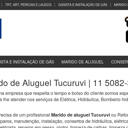
TRT, ART, PERÍCIAS E LAUDOS
GASISTA E INSTALAÇÃO DE GÁS
MARIDO 
ISTA E INSTALAÇÃO DE GÁS
MARIDO DE ALUGUEL
CONSER
do de Aluguel Tucuruvi | 11 5082
a empresa que respeita o tempo e bolso do cliente somos espec
 lhe atender nos serviços de Elétrica, Hidráulica, Bombeiro h
recisa de um profissional
Marido de aluguel Tucuruvi
ou Refo
eparos, manutenção, instalação, consertos de hidráulica, elétrica,
letricista, reparos em gesso, pintor, limpeza de calhas, limpeza 