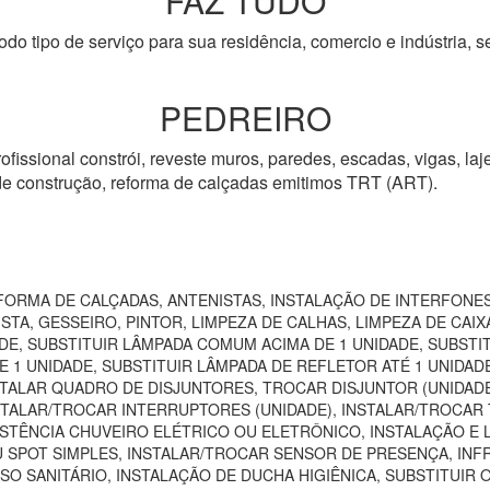
FAZ TUDO
odo tipo de serviço para sua residência, comercio e indústria, s
PEDREIRO
ofissional constrói, reveste muros, paredes, escadas, vigas, laje
 de construção, reforma de calçadas emitimos TRT (ART).
ORMA DE CALÇADAS, ANTENISTAS, INSTALAÇÃO DE INTERFONES
TA, GESSEIRO, PINTOR, LIMPEZA DE CALHAS, LIMPEZA DE CAIXA
DE, SUBSTITUIR LÂMPADA COMUM ACIMA DE 1 UNIDADE, SUBSTI
 1 UNIDADE, SUBSTITUIR LÂMPADA DE REFLETOR ATÉ 1 UNIDAD
TALAR QUADRO DE DISJUNTORES, TROCAR DISJUNTOR (UNIDADE)
NSTALAR/TROCAR INTERRUPTORES (UNIDADE), INSTALAR/TROCAR 
STÊNCIA CHUVEIRO ELÉTRICO OU ELETRÔNICO, INSTALAÇÃO E 
U SPOT SIMPLES, INSTALAR/TROCAR SENSOR DE PRESENÇA, IN
SO SANITÁRIO, INSTALAÇÃO DE DUCHA HIGIÊNICA, SUBSTITUIR