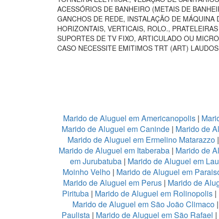
ACESSÓRIOS DE BANHEIRO (METAIS DE BANHEI
GANCHOS DE REDE, INSTALAÇÃO DE MÁQUINA D
HORIZONTAIS, VERTICAIS, ROLO., PRATELEIR
SUPORTES DE TV FIXO, ARTICULADO OU MICRO
CASO NECESSITE EMITIMOS TRT (ART) LAUDOS
Marido de Aluguel em Americanopolis
|
Mari
Marido de Aluguel em Caninde
|
Marido de A
Marido de Aluguel em Ermelino Matarazzo
Marido de Aluguel em Itaberaba
|
Marido de Al
em Jurubatuba
|
Marido de Aluguel em Lau
Moinho Velho
|
Marido de Aluguel em Parais
Marido de Aluguel em Perus
|
Marido de Alu
Pirituba
|
Marido de Aluguel em Rolinopolis
|
Marido de Aluguel em São João Climaco
Paulista
|
Marido de Aluguel em São Rafael
|