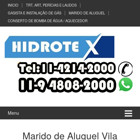
Ir
Pular
INICIO
TRT, ART, PERÍCIAS E LAUDOS
para
para
GASISTA E INSTALAÇÃO DE GÁS
MARIDO DE ALUGUEL
o
menu
CONSERTO DE BOMBA DE ÁGUA / AQUECEDOR
Conteúdo
principal
Menu
Marido de Aluguel Vila