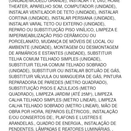
(UNIDADE/MODELO GRANDE), INSTALAR TV, DVD, HOME
THEATER, APARELHO SOM, COMPUTADOR (UNIDADE),
INSTALAR VENTILADOR DE TETO (UNIDADE), INSTALAR
CORTINA (UNIDADE), INSTALAR PERSIANA (UNIDADE),
INSTALAR VARAL TETO OU EXTERNO (UNIDADE),
REPARO OU SUBSTITUIÇÃO PISO VINÍLICO, LIMPEZA E
IMPERMEABILIZAÇÃO PISO CERÂMICOU OU
PORCELANATO, MUDANÇA DE MÓVEIS DE LOCAL OU
AMBIENTE (UNIDADE), MONTAGEM OU DESMONTAGEM
DE ARMÁRIOS E ESTANTES (UNIDADE), SUBSTITUIR
TELHA COMUM TELHADO SIMPLES (UNIDADE),
SUBSTITUIR TELHA COMUM TELHADO SOBRADO
(UNIDADE), SUBSTITUIR OU INSTALAR BOTIJÃO DE GÁS,
SUBSTITUIR VÁLVULA OU MANGUEIRA DE GÁS, PINTURA
REPARADORA DE PAREDES (METRO QUADRADO),
SUBSTITUIÇÃO PISOS E AZULEJOS (METRO
QUADRADO), LIMPEZA JARDIM (ATÉ 25M²), LIMPEZA
CALHA TELHADO SIMPLES (METRO LINEAR), LIMPEZA
CALHA TELHADO SOBRADO (METRO LINEAR), MÃO DE
OBRA POR HORA, REPAROS ELÉTRICOS:, INSTALAÇÃO
E/OU CONSERTOS DE:, PLAFONS E LUSTRES E
ARANDELAS., QUADRO DE ENERGIA., INSTALAÇÃO DE
PENDENTES, LÂMPADAS E REATORES LUMINÁRIAS. ,