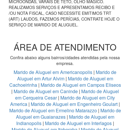
MICROONDAS, VARAIS DE TETO, OLHO MÁGICO.
REALIZAMOS SERVIÇOS E APRESENTAMOS RECIBO E
/OU NOTA FISCAL, CASO NECESSITE EMITIMOS TRT
(ART) LAUDOS, FAZEMOS PERÍCIAS, CONTRATE HOJE O
SERVIÇO DE MARIDO DE ALUGUEL.
ÁREA DE ATENDIMENTO
Confira abaixo alguns bairros/cidades atendidas pela nossa
empresa.
Marido de Aluguel em Americanopolis
|
Marido de
Aluguel em Artur Alvim
|
Marido de Aluguel em
Cachoeirinha
|
Marido de Aluguel em Campos Eliseos
|
Marido de Aluguel em Caninde
|
Marido de Aluguel
em Cerqueira Cesar
|
Marido de Aluguel em City
America
|
Marido de Aluguel em Engenheiro Goulart
|
Marido de Aluguel em Ermelino Matarazzo
|
Marido de
Aluguel em Guaianazes
|
Marido de Aluguel em
Indianopolis
|
Marido de Aluguel em Interlagos
|
Marido de Aluguel em Itaberaba
|
Marido de Aluguel