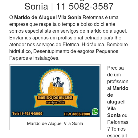
Sonia | 11 5082-3587
O
Marido de Aluguel Vila Sonia
Reformas é uma
empresa que respeita o tempo e bolso do cliente
somos especialista em serviços de marido de aluguel.
Enviamos apenas um profissional treinado para lhe
atender nos serviços de Elétrica, Hidráulica, Bombeiro
hidráulico, Desentupimento de esgotos Pequenos
Reparos e Instalações.
Precisa
de um
profission
al
Marido
de
aluguel
Vila
Sonia
ou
Reformas
Marido de Aluguel Vila Sonia
? Temos
especiali