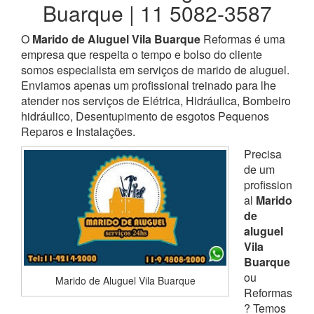
Buarque | 11 5082-3587
O
Marido de Aluguel Vila Buarque
Reformas é uma
empresa que respeita o tempo e bolso do cliente
somos especialista em serviços de marido de aluguel.
Enviamos apenas um profissional treinado para lhe
atender nos serviços de Elétrica, Hidráulica, Bombeiro
hidráulico, Desentupimento de esgotos Pequenos
Reparos e Instalações.
Precisa
de um
profission
al
Marido
de
aluguel
Vila
Buarque
ou
Marido de Aluguel Vila Buarque
Reformas
? Temos