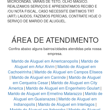
MICROONDAS, VARAIS DE TETO, OLHO MÁGICO.
REALIZAMOS SERVIÇOS E APRESENTAMOS RECIBO E
/OU NOTA FISCAL, CASO NECESSITE EMITIMOS TRT
(ART) LAUDOS, FAZEMOS PERÍCIAS, CONTRATE HOJE O
SERVIÇO DE MARIDO DE ALUGUEL.
ÁREA DE ATENDIMENTO
Confira abaixo alguns bairros/cidades atendidas pela nossa
empresa.
Marido de Aluguel em Americanopolis
|
Marido de
Aluguel em Artur Alvim
|
Marido de Aluguel em
Cachoeirinha
|
Marido de Aluguel em Campos Eliseos
|
Marido de Aluguel em Caninde
|
Marido de Aluguel
em Cerqueira Cesar
|
Marido de Aluguel em City
America
|
Marido de Aluguel em Engenheiro Goulart
|
Marido de Aluguel em Ermelino Matarazzo
|
Marido de
Aluguel em Guaianazes
|
Marido de Aluguel em
Indianopolis
|
Marido de Aluguel em Interlagos
|
Marido de Aluguel em Itaberaba
|
Marido de Aluguel