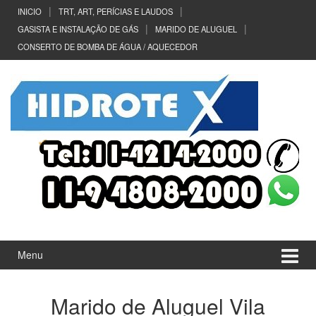
Ir
Pular
INICIO
TRT, ART, PERÍCIAS E LAUDOS
para
para
GASISTA E INSTALAÇÃO DE GÁS
MARIDO DE ALUGUEL
o
menu
CONSERTO DE BOMBA DE ÁGUA / AQUECEDOR
Conteúdo
principal
Menu
Marido de Aluguel Vila