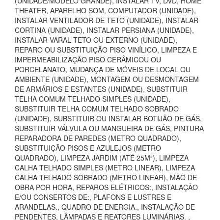
(UNIDADE/MODELO GRANDE), INSTALAR TV, DVD, HOME
THEATER, APARELHO SOM, COMPUTADOR (UNIDADE),
INSTALAR VENTILADOR DE TETO (UNIDADE), INSTALAR
CORTINA (UNIDADE), INSTALAR PERSIANA (UNIDADE),
INSTALAR VARAL TETO OU EXTERNO (UNIDADE),
REPARO OU SUBSTITUIÇÃO PISO VINÍLICO, LIMPEZA E
IMPERMEABILIZAÇÃO PISO CERÂMICOU OU
PORCELANATO, MUDANÇA DE MÓVEIS DE LOCAL OU
AMBIENTE (UNIDADE), MONTAGEM OU DESMONTAGEM
DE ARMÁRIOS E ESTANTES (UNIDADE), SUBSTITUIR
TELHA COMUM TELHADO SIMPLES (UNIDADE),
SUBSTITUIR TELHA COMUM TELHADO SOBRADO
(UNIDADE), SUBSTITUIR OU INSTALAR BOTIJÃO DE GÁS,
SUBSTITUIR VÁLVULA OU MANGUEIRA DE GÁS, PINTURA
REPARADORA DE PAREDES (METRO QUADRADO),
SUBSTITUIÇÃO PISOS E AZULEJOS (METRO
QUADRADO), LIMPEZA JARDIM (ATÉ 25M²), LIMPEZA
CALHA TELHADO SIMPLES (METRO LINEAR), LIMPEZA
CALHA TELHADO SOBRADO (METRO LINEAR), MÃO DE
OBRA POR HORA, REPAROS ELÉTRICOS:, INSTALAÇÃO
E/OU CONSERTOS DE:, PLAFONS E LUSTRES E
ARANDELAS., QUADRO DE ENERGIA., INSTALAÇÃO DE
PENDENTES, LÂMPADAS E REATORES LUMINÁRIAS. ,