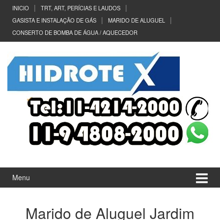
Ir
Pular
INICIO
TRT, ART, PERÍCIAS E LAUDOS
para
para
GASISTA E INSTALAÇÃO DE GÁS
MARIDO DE ALUGUEL
o
menu
CONSERTO DE BOMBA DE ÁGUA / AQUECEDOR
Conteúdo
principal
Menu
Marido de Aluguel Jardim