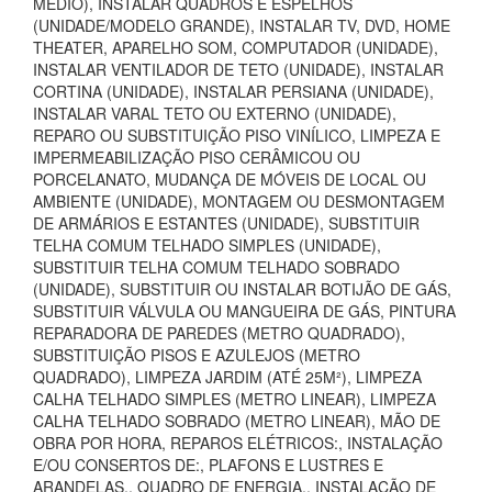
MÉDIO), INSTALAR QUADROS E ESPELHOS
(UNIDADE/MODELO GRANDE), INSTALAR TV, DVD, HOME
THEATER, APARELHO SOM, COMPUTADOR (UNIDADE),
INSTALAR VENTILADOR DE TETO (UNIDADE), INSTALAR
CORTINA (UNIDADE), INSTALAR PERSIANA (UNIDADE),
INSTALAR VARAL TETO OU EXTERNO (UNIDADE),
REPARO OU SUBSTITUIÇÃO PISO VINÍLICO, LIMPEZA E
IMPERMEABILIZAÇÃO PISO CERÂMICOU OU
PORCELANATO, MUDANÇA DE MÓVEIS DE LOCAL OU
AMBIENTE (UNIDADE), MONTAGEM OU DESMONTAGEM
DE ARMÁRIOS E ESTANTES (UNIDADE), SUBSTITUIR
TELHA COMUM TELHADO SIMPLES (UNIDADE),
SUBSTITUIR TELHA COMUM TELHADO SOBRADO
(UNIDADE), SUBSTITUIR OU INSTALAR BOTIJÃO DE GÁS,
SUBSTITUIR VÁLVULA OU MANGUEIRA DE GÁS, PINTURA
REPARADORA DE PAREDES (METRO QUADRADO),
SUBSTITUIÇÃO PISOS E AZULEJOS (METRO
QUADRADO), LIMPEZA JARDIM (ATÉ 25M²), LIMPEZA
CALHA TELHADO SIMPLES (METRO LINEAR), LIMPEZA
CALHA TELHADO SOBRADO (METRO LINEAR), MÃO DE
OBRA POR HORA, REPAROS ELÉTRICOS:, INSTALAÇÃO
E/OU CONSERTOS DE:, PLAFONS E LUSTRES E
ARANDELAS., QUADRO DE ENERGIA., INSTALAÇÃO DE