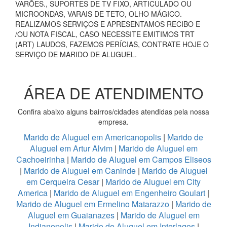
VARÕES., SUPORTES DE TV FIXO, ARTICULADO OU
MICROONDAS, VARAIS DE TETO, OLHO MÁGICO.
REALIZAMOS SERVIÇOS E APRESENTAMOS RECIBO E
/OU NOTA FISCAL, CASO NECESSITE EMITIMOS TRT
(ART) LAUDOS, FAZEMOS PERÍCIAS, CONTRATE HOJE O
SERVIÇO DE MARIDO DE ALUGUEL.
ÁREA DE ATENDIMENTO
Confira abaixo alguns bairros/cidades atendidas pela nossa
empresa.
Marido de Aluguel em Americanopolis
|
Marido de
Aluguel em Artur Alvim
|
Marido de Aluguel em
Cachoeirinha
|
Marido de Aluguel em Campos Eliseos
|
Marido de Aluguel em Caninde
|
Marido de Aluguel
em Cerqueira Cesar
|
Marido de Aluguel em City
America
|
Marido de Aluguel em Engenheiro Goulart
|
Marido de Aluguel em Ermelino Matarazzo
|
Marido de
Aluguel em Guaianazes
|
Marido de Aluguel em
Indianopolis
|
Marido de Aluguel em Interlagos
|