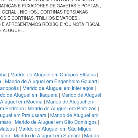
RADIÇAS E PUXADORES DE GAVETAS E PORTAS.,
GERAL., NICHOS., CORTINAS PERSIANAS
S E CORTINAS, TRILHOS E VARÕES.,
 E APRESENTAMOS RECIBO E /OU NOTA FISCAL,
E ALUGUEL.
nha
|
Marido de Aluguel em Campos Eliseos
|
a
|
Marido de Aluguel em Engenheiro Goulart
|
ianopolis
|
Marido de Aluguel em Interlagos
|
do de Aluguel em Itaquera
|
Marido de Aluguel
 Aluguel em Moema
|
Marido de Aluguel em
em Pedreira
|
Marido de Aluguel em Perdizes
|
luguel em Pirajussara
|
Marido de Aluguel em
Amaro
|
Marido de Aluguel em São Domingos
|
 Mateus
|
Marido de Aluguel em São Miguel
liano
|
Marido de Aluguel em Sumare
|
Marido