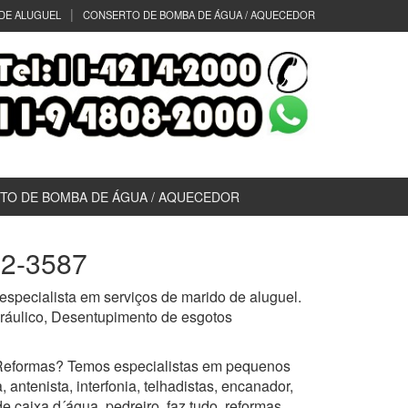
DE ALUGUEL
CONSERTO DE BOMBA DE ÁGUA / AQUECEDOR
TO DE BOMBA DE ÁGUA / AQUECEDOR
82-3587
specialista em serviços de marido de aluguel.
idráulico, Desentupimento de esgotos
Reformas? Temos especialistas em pequenos
 antenista, interfonia, telhadistas, encanador,
de caixa d´água, pedreiro, faz tudo, reformas