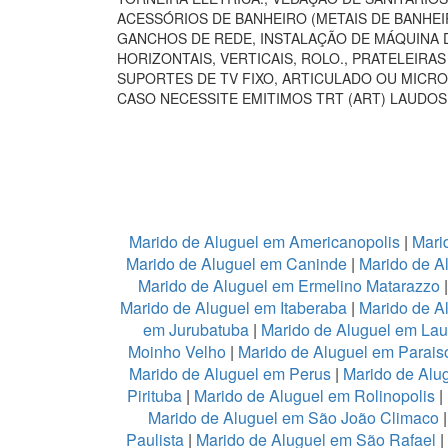
ACESSÓRIOS DE BANHEIRO (METAIS DE BANHEI
GANCHOS DE REDE, INSTALAÇÃO DE MÁQUINA D
HORIZONTAIS, VERTICAIS, ROLO., PRATELEIR
SUPORTES DE TV FIXO, ARTICULADO OU MICRO
CASO NECESSITE EMITIMOS TRT (ART) LAUDOS
Marido de Aluguel em Americanopolis
|
Mari
Marido de Aluguel em Caninde
|
Marido de A
Marido de Aluguel em Ermelino Matarazzo
Marido de Aluguel em Itaberaba
|
Marido de Al
em Jurubatuba
|
Marido de Aluguel em Lau
Moinho Velho
|
Marido de Aluguel em Parais
Marido de Aluguel em Perus
|
Marido de Alu
Pirituba
|
Marido de Aluguel em Rolinopolis
|
Marido de Aluguel em São João Climaco
Paulista
|
Marido de Aluguel em São Rafael
|