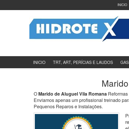
Ir
Pular
INICIO
para
para
o
menu
Conteúdo
principal
INICIO
TRT, ART, PERÍCIAS E LAUDOS
GAS
Marido
O
Marido de Aluguel Vila Romana
Reformas 
Enviamos apenas um profissional treinado para
Pequenos Reparos e Instalações.
P
r
e