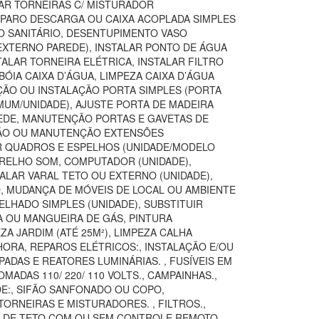
TAR TORNEIRAS C/ MISTURADOR
REPARO DESCARGA OU CAIXA ACOPLADA SIMPLES
SO SANITÁRIO, DESENTUPIMENTO VASO
(EXTERNO PAREDE), INSTALAR PONTO DE ÁGUA
TALAR TORNEIRA ELÉTRICA, INSTALAR FILTRO
ÓIA CAIXA D’ÁGUA, LIMPEZA CAIXA D’ÁGUA
IÇÃO OU INSTALAÇÃO PORTA SIMPLES (PORTA
MUM/UNIDADE), AJUSTE PORTA DE MADEIRA
AREDE, MANUTENÇÃO PORTAS E GAVETAS DE
AÇÃO OU MANUTENÇÃO EXTENSÕES
AR QUADROS E ESPELHOS (UNIDADE/MODELO
ARELHO SOM, COMPUTADOR (UNIDADE),
TALAR VARAL TETO OU EXTERNO (UNIDADE),
O, MUDANÇA DE MÓVEIS DE LOCAL OU AMBIENTE
LHADO SIMPLES (UNIDADE), SUBSTITUIR
A OU MANGUEIRA DE GÁS, PINTURA
 JARDIM (ATÉ 25M²), LIMPEZA CALHA
ORA, REPAROS ELÉTRICOS:, INSTALAÇÃO E/OU
ADAS E REATORES LUMINÁRIAS. , FUSÍVEIS EM
DAS 110/ 220/ 110 VOLTS., CAMPAINHAS.,
DE:, SIFÃO SANFONADO OU COPO,
ORNEIRAS E MISTURADORES. , FILTROS.,
OR DE TETO COM OU SEM CONTROLE REMOTO,