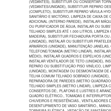
(VEDANTES), SUBSTITUIR OU CONSERTAR TORN
(VEDANTES/UNIDADE), SUBSTITUIR REPARO DE
(COMPLETO), SUBSTITUIR REPARO VÁVULA HYD
SANITÁRIO E MICTÓRIO, LIMPEZA DE CAIXA D
ADICIONAL (INTERNO PAREDE), INSTALAR MÁQU
OU PURIFICADOR DE ÁGUA, INSTALAR OU SUBST
TELHADO SIMPLES ATÉ 1.000 LITROS, LIMPEZA
MADEIRA), SUBSTITUIR FECHADURA PORTA OU 
(UNIDADE), INSTALAR OU SUBSTITUIR PRATELE
ARMÁRIOS (UNIDADE), MANUTENÇÃO JANELAS,
TELEFONE/TOMADA (METRO LINEAR), INSTALA
MÉDIO), INSTALAR QUADROS E ESPELHOS (UNI
INSTALAR VENTILADOR DE TETO (UNIDADE), INS
REPARO OU SUBSTITUIÇÃO PISO VINÍLICO, LI
(UNIDADE), MONTAGEM OU DESMONTAGEM DE AR
TELHA COMUM TELHADO SOBRADO (UNIDADE), S
REPARADORA DE PAREDES (METRO QUADRADO), 
TELHADO SIMPLES (METRO LINEAR), LIMPEZA 
CONSERTOS DE:, PLAFONS E LUSTRES E ARANDE
QUADRO ELÉTRICO., TOMADAS E INTERRUPTORES
CHUVEIROS E RESISTÊNCIAS., VENTILADORES 
DESENTUPIMENTO DE VASO SANITÁRIO., MANGUE
TORNEIRA ELÉTRICA., VEDAÇÃO DE SANITÁRIO