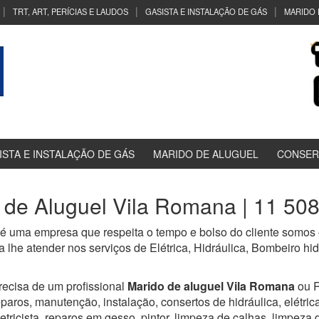
TRT, ART, PERÍCIAS E LAUDOS
GASISTA E INSTALAÇÃO DE GÁS
MARIDO 
ISTA E INSTALAÇÃO DE GÁS
MARIDO DE ALUGUEL
CONSER
 de Aluguel Vila Romana | 11 50
é uma empresa que respeita o tempo e bolso do cliente somos e
 lhe atender nos serviços de Elétrica, Hidráulica, Bombeiro h
recisa de um profissional
Marido de aluguel Vila Romana
ou 
eparos, manutenção, instalação, consertos de hidráulica, elétrica,
letricista, reparos em gesso, pintor, limpeza de calhas, limpeza 