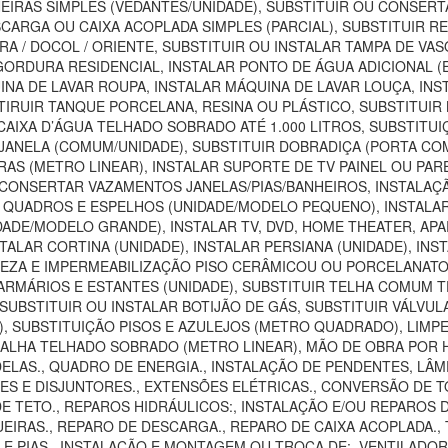
EIRAS SIMPLES (VEDANTES/UNIDADE), SUBSTITUIR OU CONSER
SCARGA OU CAIXA ACOPLADA SIMPLES (PARCIAL), SUBSTITUIR 
RA / DOCOL / ORIENTE, SUBSTITUIR OU INSTALAR TAMPA DE VA
E GORDURA RESIDENCIAL, INSTALAR PONTO DE ÁGUA ADICIONAL 
INA DE LAVAR ROUPA, INSTALAR MÁQUINA DE LAVAR LOUÇA, INS
IRUIR TANQUE PORCELANA, RESINA OU PLÁSTICO, SUBSTITUIR B
 CAIXA D’ÁGUA TELHADO SOBRADO ATÉ 1.000 LITROS, SUBSTITU
JANELA (COMUM/UNIDADE), SUBSTITUIR DOBRADIÇA (PORTA CO
IRAS (METRO LINEAR), INSTALAR SUPORTE DE TV PAINEL OU P
 CONSERTAR VAZAMENTOS JANELAS/PIAS/BANHEIROS, INSTAL
R QUADROS E ESPELHOS (UNIDADE/MODELO PEQUENO), INSTAL
DADE/MODELO GRANDE), INSTALAR TV, DVD, HOME THEATER, AP
TALAR CORTINA (UNIDADE), INSTALAR PERSIANA (UNIDADE), INS
MPEZA E IMPERMEABILIZAÇÃO PISO CERÂMICOU OU PORCELANAT
MÁRIOS E ESTANTES (UNIDADE), SUBSTITUIR TELHA COMUM TE
UBSTITUIR OU INSTALAR BOTIJÃO DE GÁS, SUBSTITUIR VÁLVUL
SUBSTITUIÇÃO PISOS E AZULEJOS (METRO QUADRADO), LIMPEZA
CALHA TELHADO SOBRADO (METRO LINEAR), MÃO DE OBRA POR H
LAS., QUADRO DE ENERGIA., INSTALAÇÃO DE PENDENTES, LÂMP
 E DISJUNTORES., EXTENSÕES ELÉTRICAS., CONVERSÃO DE TOMA
DE TETO., REPAROS HIDRÁULICOS:, INSTALAÇÃO E/OU REPAROS 
IRAS., REPARO DE DESCARGA., REPARO DE CAIXA ACOPLADA., T
S E PIAS., INSTALAÇÃO E MONTAGEM OU TROCA DE:, VENTILAD