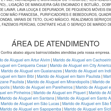
RO)., LIGAÇÃO DE MANGUEIRA GÁS ENCANADO E BOTIJÃO., DOB
E LAVAR, LAVA LOUÇA E DEPURADOR, DE PEQUENOS MÓVEIS EM 
AS COM MÃO FRANCESA., PURIFICADORES E BEBEDOUROS, QUADRO
ONDAS, VARAIS DE TETO, OLHO MÁGICO. REALIZAMOS SERVIÇOS
, FAZEMOS PERÍCIAS, CONTRATE HOJE O SERVIÇO DE MARIDO D
ÁREA DE ATENDIMENTO
Confira abaixo alguns bairros/cidades atendidas pela nossa empresa.
do de Aluguel em Artur Alvim
|
Marido de Aluguel em Cachoeiri
luguel em Cerqueira Cesar
|
Marido de Aluguel em City Americ
|
Marido de Aluguel em Guaianazes
|
Marido de Aluguel em Ind
uguel em Itaim Bibi
|
Marido de Aluguel em Itaim Paulista
|
Mari
zane Paulista
|
Marido de Aluguel em Mirandopolis
|
Marido de
opolis
|
Marido de Aluguel em Parelheiros
|
Marido de Aluguel 
guel em Pinheiros
|
Marido de Aluguel em Piqueri
|
Marido de A
Marido de Aluguel em Santana
|
Marido de Aluguel em Santo 
|
Marido de Aluguel em São Lucas
|
Marido de Aluguel em São
Marido de Aluguel em Sapopemba
|
Marido de Aluguel em Sici