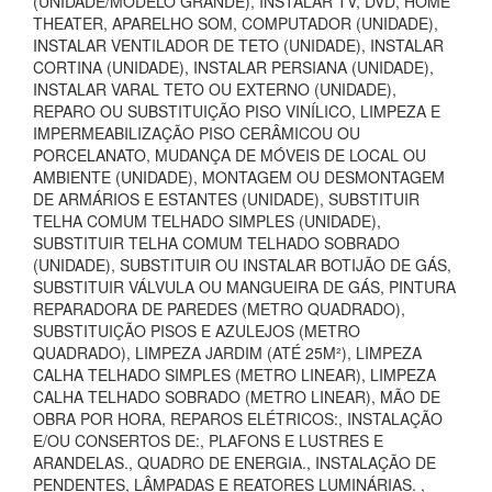
(UNIDADE/MODELO GRANDE), INSTALAR TV, DVD, HOME
THEATER, APARELHO SOM, COMPUTADOR (UNIDADE),
INSTALAR VENTILADOR DE TETO (UNIDADE), INSTALAR
CORTINA (UNIDADE), INSTALAR PERSIANA (UNIDADE),
INSTALAR VARAL TETO OU EXTERNO (UNIDADE),
REPARO OU SUBSTITUIÇÃO PISO VINÍLICO, LIMPEZA E
IMPERMEABILIZAÇÃO PISO CERÂMICOU OU
PORCELANATO, MUDANÇA DE MÓVEIS DE LOCAL OU
AMBIENTE (UNIDADE), MONTAGEM OU DESMONTAGEM
DE ARMÁRIOS E ESTANTES (UNIDADE), SUBSTITUIR
TELHA COMUM TELHADO SIMPLES (UNIDADE),
SUBSTITUIR TELHA COMUM TELHADO SOBRADO
(UNIDADE), SUBSTITUIR OU INSTALAR BOTIJÃO DE GÁS,
SUBSTITUIR VÁLVULA OU MANGUEIRA DE GÁS, PINTURA
REPARADORA DE PAREDES (METRO QUADRADO),
SUBSTITUIÇÃO PISOS E AZULEJOS (METRO
QUADRADO), LIMPEZA JARDIM (ATÉ 25M²), LIMPEZA
CALHA TELHADO SIMPLES (METRO LINEAR), LIMPEZA
CALHA TELHADO SOBRADO (METRO LINEAR), MÃO DE
OBRA POR HORA, REPAROS ELÉTRICOS:, INSTALAÇÃO
E/OU CONSERTOS DE:, PLAFONS E LUSTRES E
ARANDELAS., QUADRO DE ENERGIA., INSTALAÇÃO DE
PENDENTES, LÂMPADAS E REATORES LUMINÁRIAS. ,