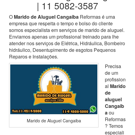
| 11 5082-3587
O
Marido de Aluguel Cangaiba
Reformas é uma
empresa que respeita o tempo e bolso do cliente
somos especialista em serviços de marido de aluguel.
Enviamos apenas um profissional treinado para lhe
atender nos serviços de Elétrica, Hidráulica, Bombeiro
hidráulico, Desentupimento de esgotos Pequenos
Reparos e Instalações.
Precisa
de um
profission
al
Marido
de
aluguel
Cangaib
a
ou
Reformas
Marido de Aluguel Cangaiba
? Temos
especiali