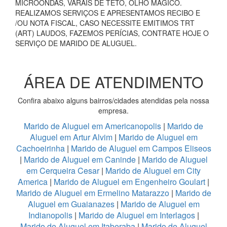
MICROONDAS, VARAIS DE TETO, OLHO MÁGICO.
REALIZAMOS SERVIÇOS E APRESENTAMOS RECIBO E
/OU NOTA FISCAL, CASO NECESSITE EMITIMOS TRT
(ART) LAUDOS, FAZEMOS PERÍCIAS, CONTRATE HOJE O
SERVIÇO DE MARIDO DE ALUGUEL.
ÁREA DE ATENDIMENTO
Confira abaixo alguns bairros/cidades atendidas pela nossa
empresa.
Marido de Aluguel em Americanopolis
|
Marido de
Aluguel em Artur Alvim
|
Marido de Aluguel em
Cachoeirinha
|
Marido de Aluguel em Campos Eliseos
|
Marido de Aluguel em Caninde
|
Marido de Aluguel
em Cerqueira Cesar
|
Marido de Aluguel em City
America
|
Marido de Aluguel em Engenheiro Goulart
|
Marido de Aluguel em Ermelino Matarazzo
|
Marido de
Aluguel em Guaianazes
|
Marido de Aluguel em
Indianopolis
|
Marido de Aluguel em Interlagos
|
Marido de Aluguel em Itaberaba
|
Marido de Aluguel