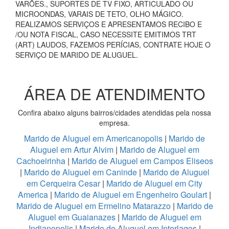
VARÕES., SUPORTES DE TV FIXO, ARTICULADO OU
MICROONDAS, VARAIS DE TETO, OLHO MÁGICO.
REALIZAMOS SERVIÇOS E APRESENTAMOS RECIBO E
/OU NOTA FISCAL, CASO NECESSITE EMITIMOS TRT
(ART) LAUDOS, FAZEMOS PERÍCIAS, CONTRATE HOJE O
SERVIÇO DE MARIDO DE ALUGUEL.
ÁREA DE ATENDIMENTO
Confira abaixo alguns bairros/cidades atendidas pela nossa
empresa.
Marido de Aluguel em Americanopolis
|
Marido de
Aluguel em Artur Alvim
|
Marido de Aluguel em
Cachoeirinha
|
Marido de Aluguel em Campos Eliseos
|
Marido de Aluguel em Caninde
|
Marido de Aluguel
em Cerqueira Cesar
|
Marido de Aluguel em City
America
|
Marido de Aluguel em Engenheiro Goulart
|
Marido de Aluguel em Ermelino Matarazzo
|
Marido de
Aluguel em Guaianazes
|
Marido de Aluguel em
Indianopolis
|
Marido de Aluguel em Interlagos
|