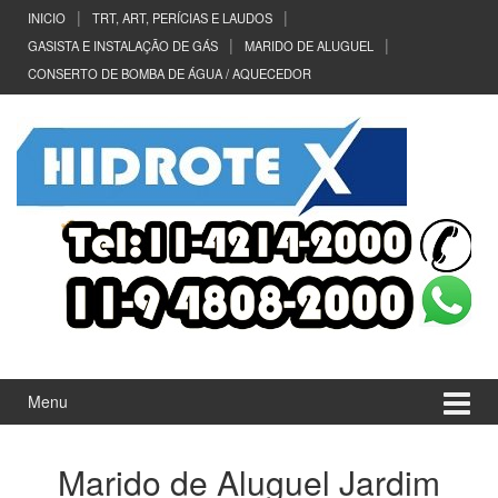
Ir
Pular
INICIO
TRT, ART, PERÍCIAS E LAUDOS
para
para
GASISTA E INSTALAÇÃO DE GÁS
MARIDO DE ALUGUEL
o
menu
CONSERTO DE BOMBA DE ÁGUA / AQUECEDOR
Conteúdo
principal
Menu
Marido de Aluguel Jardim