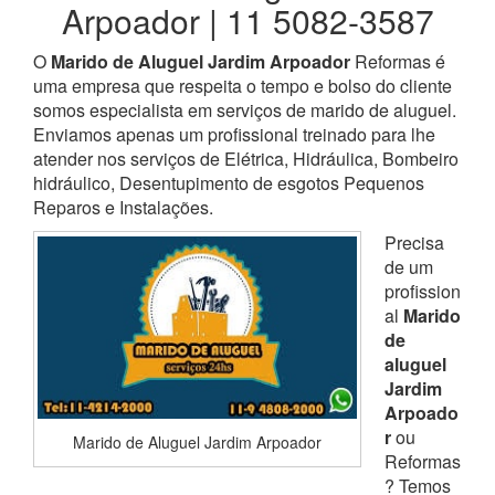
Arpoador | 11 5082-3587
O
Marido de Aluguel Jardim Arpoador
Reformas é
uma empresa que respeita o tempo e bolso do cliente
somos especialista em serviços de marido de aluguel.
Enviamos apenas um profissional treinado para lhe
atender nos serviços de Elétrica, Hidráulica, Bombeiro
hidráulico, Desentupimento de esgotos Pequenos
Reparos e Instalações.
Precisa
de um
profission
al
Marido
de
aluguel
Jardim
Arpoado
r
ou
Marido de Aluguel Jardim Arpoador
Reformas
? Temos