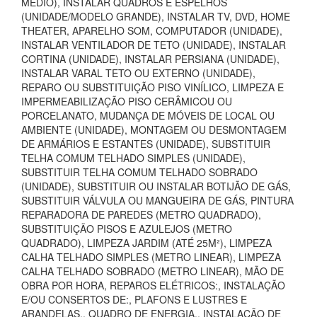
MÉDIO), INSTALAR QUADROS E ESPELHOS
(UNIDADE/MODELO GRANDE), INSTALAR TV, DVD, HOME
THEATER, APARELHO SOM, COMPUTADOR (UNIDADE),
INSTALAR VENTILADOR DE TETO (UNIDADE), INSTALAR
CORTINA (UNIDADE), INSTALAR PERSIANA (UNIDADE),
INSTALAR VARAL TETO OU EXTERNO (UNIDADE),
REPARO OU SUBSTITUIÇÃO PISO VINÍLICO, LIMPEZA E
IMPERMEABILIZAÇÃO PISO CERÂMICOU OU
PORCELANATO, MUDANÇA DE MÓVEIS DE LOCAL OU
AMBIENTE (UNIDADE), MONTAGEM OU DESMONTAGEM
DE ARMÁRIOS E ESTANTES (UNIDADE), SUBSTITUIR
TELHA COMUM TELHADO SIMPLES (UNIDADE),
SUBSTITUIR TELHA COMUM TELHADO SOBRADO
(UNIDADE), SUBSTITUIR OU INSTALAR BOTIJÃO DE GÁS,
SUBSTITUIR VÁLVULA OU MANGUEIRA DE GÁS, PINTURA
REPARADORA DE PAREDES (METRO QUADRADO),
SUBSTITUIÇÃO PISOS E AZULEJOS (METRO
QUADRADO), LIMPEZA JARDIM (ATÉ 25M²), LIMPEZA
CALHA TELHADO SIMPLES (METRO LINEAR), LIMPEZA
CALHA TELHADO SOBRADO (METRO LINEAR), MÃO DE
OBRA POR HORA, REPAROS ELÉTRICOS:, INSTALAÇÃO
E/OU CONSERTOS DE:, PLAFONS E LUSTRES E
ARANDELAS., QUADRO DE ENERGIA., INSTALAÇÃO DE