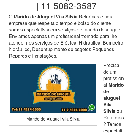
| 11 5082-3587
O
Marido de Aluguel Vila Silvia
Reformas é uma
empresa que respeita o tempo e bolso do cliente
somos especialista em serviços de marido de aluguel.
Enviamos apenas um profissional treinado para lhe
atender nos serviços de Elétrica, Hidráulica, Bombeiro
hidráulico, Desentupimento de esgotos Pequenos
Reparos e Instalações.
Precisa
de um
profission
al
Marido
de
aluguel
Vila
Silvia
ou
Reformas
Marido de Aluguel Vila Silvia
? Temos
especiali