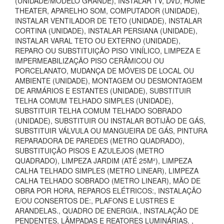
(UNIDADE/MODELO GRANDE), INSTALAR TV, DVD, HOME
THEATER, APARELHO SOM, COMPUTADOR (UNIDADE),
INSTALAR VENTILADOR DE TETO (UNIDADE), INSTALAR
CORTINA (UNIDADE), INSTALAR PERSIANA (UNIDADE),
INSTALAR VARAL TETO OU EXTERNO (UNIDADE),
REPARO OU SUBSTITUIÇÃO PISO VINÍLICO, LIMPEZA E
IMPERMEABILIZAÇÃO PISO CERÂMICOU OU
PORCELANATO, MUDANÇA DE MÓVEIS DE LOCAL OU
AMBIENTE (UNIDADE), MONTAGEM OU DESMONTAGEM
DE ARMÁRIOS E ESTANTES (UNIDADE), SUBSTITUIR
TELHA COMUM TELHADO SIMPLES (UNIDADE),
SUBSTITUIR TELHA COMUM TELHADO SOBRADO
(UNIDADE), SUBSTITUIR OU INSTALAR BOTIJÃO DE GÁS,
SUBSTITUIR VÁLVULA OU MANGUEIRA DE GÁS, PINTURA
REPARADORA DE PAREDES (METRO QUADRADO),
SUBSTITUIÇÃO PISOS E AZULEJOS (METRO
QUADRADO), LIMPEZA JARDIM (ATÉ 25M²), LIMPEZA
CALHA TELHADO SIMPLES (METRO LINEAR), LIMPEZA
CALHA TELHADO SOBRADO (METRO LINEAR), MÃO DE
OBRA POR HORA, REPAROS ELÉTRICOS:, INSTALAÇÃO
E/OU CONSERTOS DE:, PLAFONS E LUSTRES E
ARANDELAS., QUADRO DE ENERGIA., INSTALAÇÃO DE
PENDENTES, LÂMPADAS E REATORES LUMINÁRIAS. ,