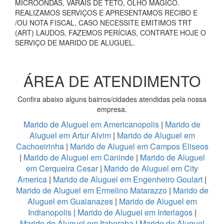
MICROONDAS, VARAIS DE TETO, OLHO MÁGICO.
REALIZAMOS SERVIÇOS E APRESENTAMOS RECIBO E
/OU NOTA FISCAL, CASO NECESSITE EMITIMOS TRT
(ART) LAUDOS, FAZEMOS PERÍCIAS, CONTRATE HOJE O
SERVIÇO DE MARIDO DE ALUGUEL.
ÁREA DE ATENDIMENTO
Confira abaixo alguns bairros/cidades atendidas pela nossa
empresa.
Marido de Aluguel em Americanopolis
|
Marido de
Aluguel em Artur Alvim
|
Marido de Aluguel em
Cachoeirinha
|
Marido de Aluguel em Campos Eliseos
|
Marido de Aluguel em Caninde
|
Marido de Aluguel
em Cerqueira Cesar
|
Marido de Aluguel em City
America
|
Marido de Aluguel em Engenheiro Goulart
|
Marido de Aluguel em Ermelino Matarazzo
|
Marido de
Aluguel em Guaianazes
|
Marido de Aluguel em
Indianopolis
|
Marido de Aluguel em Interlagos
|
Marido de Aluguel em Itaberaba
|
Marido de Aluguel