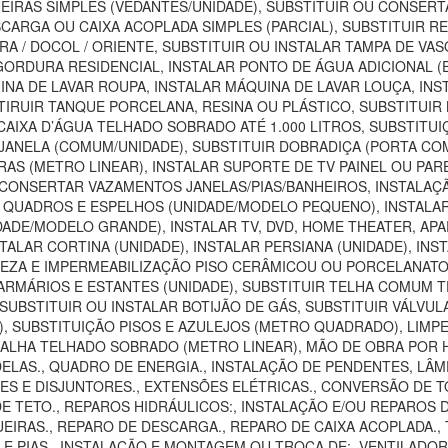
EIRAS SIMPLES (VEDANTES/UNIDADE), SUBSTITUIR OU CONSER
SCARGA OU CAIXA ACOPLADA SIMPLES (PARCIAL), SUBSTITUIR 
RA / DOCOL / ORIENTE, SUBSTITUIR OU INSTALAR TAMPA DE VA
E GORDURA RESIDENCIAL, INSTALAR PONTO DE ÁGUA ADICIONAL 
INA DE LAVAR ROUPA, INSTALAR MÁQUINA DE LAVAR LOUÇA, INS
IRUIR TANQUE PORCELANA, RESINA OU PLÁSTICO, SUBSTITUIR B
 CAIXA D’ÁGUA TELHADO SOBRADO ATÉ 1.000 LITROS, SUBSTITU
JANELA (COMUM/UNIDADE), SUBSTITUIR DOBRADIÇA (PORTA CO
IRAS (METRO LINEAR), INSTALAR SUPORTE DE TV PAINEL OU P
 CONSERTAR VAZAMENTOS JANELAS/PIAS/BANHEIROS, INSTAL
R QUADROS E ESPELHOS (UNIDADE/MODELO PEQUENO), INSTAL
DADE/MODELO GRANDE), INSTALAR TV, DVD, HOME THEATER, AP
TALAR CORTINA (UNIDADE), INSTALAR PERSIANA (UNIDADE), INS
MPEZA E IMPERMEABILIZAÇÃO PISO CERÂMICOU OU PORCELANAT
MÁRIOS E ESTANTES (UNIDADE), SUBSTITUIR TELHA COMUM TE
UBSTITUIR OU INSTALAR BOTIJÃO DE GÁS, SUBSTITUIR VÁLVUL
SUBSTITUIÇÃO PISOS E AZULEJOS (METRO QUADRADO), LIMPEZA
CALHA TELHADO SOBRADO (METRO LINEAR), MÃO DE OBRA POR H
LAS., QUADRO DE ENERGIA., INSTALAÇÃO DE PENDENTES, LÂMP
 E DISJUNTORES., EXTENSÕES ELÉTRICAS., CONVERSÃO DE TOMA
DE TETO., REPAROS HIDRÁULICOS:, INSTALAÇÃO E/OU REPAROS 
IRAS., REPARO DE DESCARGA., REPARO DE CAIXA ACOPLADA., T
S E PIAS., INSTALAÇÃO E MONTAGEM OU TROCA DE:, VENTILAD