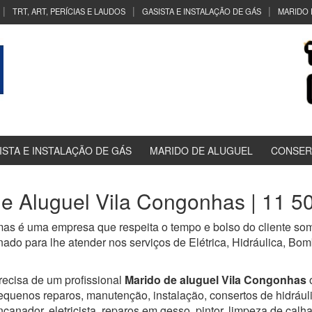
TRT, ART, PERÍCIAS E LAUDOS
GASISTA E INSTALAÇÃO DE GÁS
MARIDO 
ISTA E INSTALAÇÃO DE GÁS
MARIDO DE ALUGUEL
CONSER
e Aluguel Vila Congonhas | 11 
as é uma empresa que respeita o tempo e bolso do cliente som
nado para lhe atender nos serviços de Elétrica, Hidráulica, Bo
recisa de um profissional
Marido de aluguel Vila Congonhas
equenos reparos, manutenção, instalação, consertos de hidráulica,
ncanador, eletricista, reparos em gesso, pintor, limpeza de calha