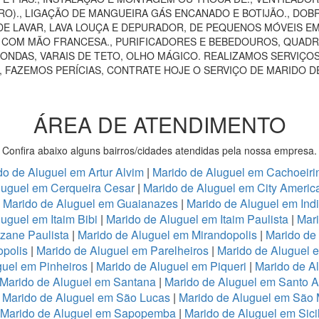
RO)., LIGAÇÃO DE MANGUEIRA GÁS ENCANADO E BOTIJÃO., DOB
E LAVAR, LAVA LOUÇA E DEPURADOR, DE PEQUENOS MÓVEIS EM 
AS COM MÃO FRANCESA., PURIFICADORES E BEBEDOUROS, QUADRO
ONDAS, VARAIS DE TETO, OLHO MÁGICO. REALIZAMOS SERVIÇOS
, FAZEMOS PERÍCIAS, CONTRATE HOJE O SERVIÇO DE MARIDO D
ÁREA DE ATENDIMENTO
Confira abaixo alguns bairros/cidades atendidas pela nossa empresa.
do de Aluguel em Artur Alvim
|
Marido de Aluguel em Cachoeiri
luguel em Cerqueira Cesar
|
Marido de Aluguel em City Americ
|
Marido de Aluguel em Guaianazes
|
Marido de Aluguel em Ind
uguel em Itaim Bibi
|
Marido de Aluguel em Itaim Paulista
|
Mari
zane Paulista
|
Marido de Aluguel em Mirandopolis
|
Marido de
opolis
|
Marido de Aluguel em Parelheiros
|
Marido de Aluguel 
guel em Pinheiros
|
Marido de Aluguel em Piqueri
|
Marido de A
Marido de Aluguel em Santana
|
Marido de Aluguel em Santo 
|
Marido de Aluguel em São Lucas
|
Marido de Aluguel em São
Marido de Aluguel em Sapopemba
|
Marido de Aluguel em Sici