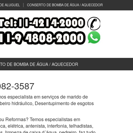
DE ALUGUEL
CONSERTO DE BOMBA DE ÁGUA / AQUECEDOR
TO DE BOMBA DE ÁGUA / AQUECEDOR
5082-3587
os especialista em serviços de marido de
mbeiro hidráulico, Desentupimento de esgotos
ou Reformas? Temos especialistas em
 elétrica, antenista, interfonia, telhadistas,
s, limpeza de caixa d´água, pedreiro, faz tudo,