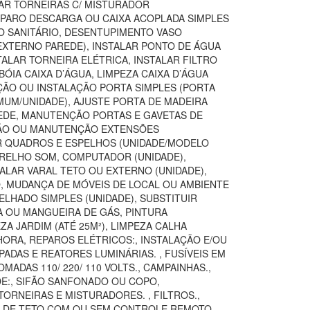
TAR TORNEIRAS C/ MISTURADOR
REPARO DESCARGA OU CAIXA ACOPLADA SIMPLES
SO SANITÁRIO, DESENTUPIMENTO VASO
(EXTERNO PAREDE), INSTALAR PONTO DE ÁGUA
TALAR TORNEIRA ELÉTRICA, INSTALAR FILTRO
ÓIA CAIXA D’ÁGUA, LIMPEZA CAIXA D’ÁGUA
IÇÃO OU INSTALAÇÃO PORTA SIMPLES (PORTA
MUM/UNIDADE), AJUSTE PORTA DE MADEIRA
AREDE, MANUTENÇÃO PORTAS E GAVETAS DE
AÇÃO OU MANUTENÇÃO EXTENSÕES
AR QUADROS E ESPELHOS (UNIDADE/MODELO
ARELHO SOM, COMPUTADOR (UNIDADE),
TALAR VARAL TETO OU EXTERNO (UNIDADE),
O, MUDANÇA DE MÓVEIS DE LOCAL OU AMBIENTE
LHADO SIMPLES (UNIDADE), SUBSTITUIR
A OU MANGUEIRA DE GÁS, PINTURA
 JARDIM (ATÉ 25M²), LIMPEZA CALHA
ORA, REPAROS ELÉTRICOS:, INSTALAÇÃO E/OU
ADAS E REATORES LUMINÁRIAS. , FUSÍVEIS EM
DAS 110/ 220/ 110 VOLTS., CAMPAINHAS.,
DE:, SIFÃO SANFONADO OU COPO,
ORNEIRAS E MISTURADORES. , FILTROS.,
OR DE TETO COM OU SEM CONTROLE REMOTO,