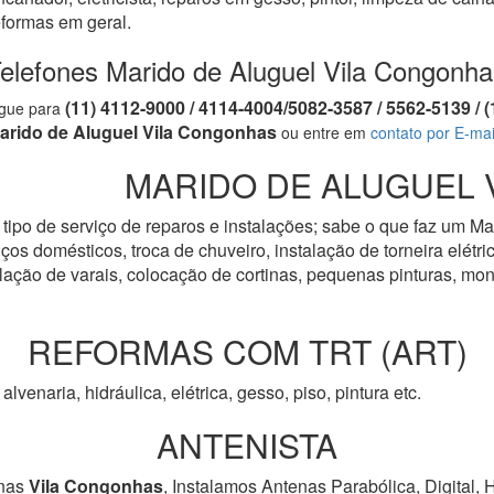
eformas em geral.
elefones Marido de Aluguel Vila Congonh
(11) 4112-9000 / 4114-4004/5082-3587 / 5562-5139 
igue para
arido de Aluguel Vila Congonhas
ou entre em
contato por E-mai
MARIDO DE ALUGUEL V
tipo de serviço de reparos e instalações; sabe o que faz um Ma
os domésticos, troca de chuveiro, instalação de torneira elétrica
talação de varais, colocação de cortinas, pequenas pinturas, 
REFORMAS COM TRT (ART)
, alvenaria, hidráulica, elétrica, gesso, piso, pintura etc.
ANTENISTA
nas
Vila Congonhas
, Instalamos Antenas Parabólica, Digital