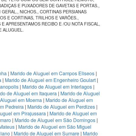
RADIÇAS E PUXADORES DE GAVETAS E PORTAS.,
GERAL., NICHOS., CORTINAS PERSIANAS
S E CORTINAS, TRILHOS E VARÕES.,
 E APRESENTAMOS RECIBO E /OU NOTA FISCAL,
E ALUGUEL.
nha
|
Marido de Aluguel em Campos Eliseos
|
a
|
Marido de Aluguel em Engenheiro Goulart
|
ianopolis
|
Marido de Aluguel em Interlagos
|
do de Aluguel em Itaquera
|
Marido de Aluguel
 Aluguel em Moema
|
Marido de Aluguel em
em Pedreira
|
Marido de Aluguel em Perdizes
|
luguel em Pirajussara
|
Marido de Aluguel em
Amaro
|
Marido de Aluguel em São Domingos
|
 Mateus
|
Marido de Aluguel em São Miguel
liano
|
Marido de Aluguel em Sumare
|
Marido