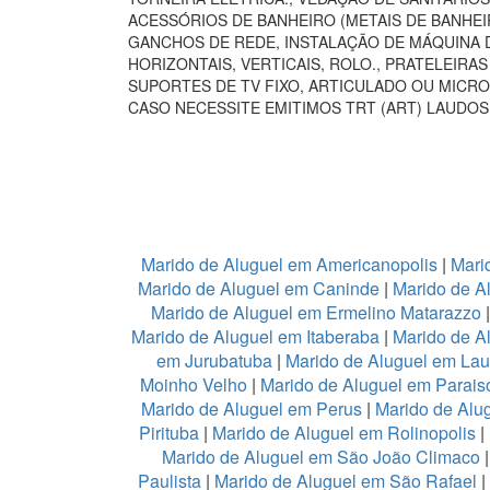
ACESSÓRIOS DE BANHEIRO (METAIS DE BANHEI
GANCHOS DE REDE, INSTALAÇÃO DE MÁQUINA D
HORIZONTAIS, VERTICAIS, ROLO., PRATELEIR
SUPORTES DE TV FIXO, ARTICULADO OU MICRO
CASO NECESSITE EMITIMOS TRT (ART) LAUDOS
Marido de Aluguel em Americanopolis
|
Mari
Marido de Aluguel em Caninde
|
Marido de A
Marido de Aluguel em Ermelino Matarazzo
Marido de Aluguel em Itaberaba
|
Marido de Al
em Jurubatuba
|
Marido de Aluguel em Lau
Moinho Velho
|
Marido de Aluguel em Parais
Marido de Aluguel em Perus
|
Marido de Alu
Pirituba
|
Marido de Aluguel em Rolinopolis
|
Marido de Aluguel em São João Climaco
Paulista
|
Marido de Aluguel em São Rafael
|