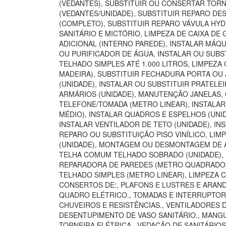
(VEDANTES), SUBSTITUIR OU CONSERTAR TORN
(VEDANTES/UNIDADE), SUBSTITUIR REPARO DE
(COMPLETO), SUBSTITUIR REPARO VÁVULA HYD
SANITÁRIO E MICTÓRIO, LIMPEZA DE CAIXA D
ADICIONAL (INTERNO PAREDE), INSTALAR MÁQU
OU PURIFICADOR DE ÁGUA, INSTALAR OU SUBST
TELHADO SIMPLES ATÉ 1.000 LITROS, LIMPEZA
MADEIRA), SUBSTITUIR FECHADURA PORTA OU 
(UNIDADE), INSTALAR OU SUBSTITUIR PRATELE
ARMÁRIOS (UNIDADE), MANUTENÇÃO JANELAS,
TELEFONE/TOMADA (METRO LINEAR), INSTALA
MÉDIO), INSTALAR QUADROS E ESPELHOS (UNI
INSTALAR VENTILADOR DE TETO (UNIDADE), INS
REPARO OU SUBSTITUIÇÃO PISO VINÍLICO, LI
(UNIDADE), MONTAGEM OU DESMONTAGEM DE AR
TELHA COMUM TELHADO SOBRADO (UNIDADE), S
REPARADORA DE PAREDES (METRO QUADRADO), 
TELHADO SIMPLES (METRO LINEAR), LIMPEZA 
CONSERTOS DE:, PLAFONS E LUSTRES E ARANDE
QUADRO ELÉTRICO., TOMADAS E INTERRUPTORES
CHUVEIROS E RESISTÊNCIAS., VENTILADORES 
DESENTUPIMENTO DE VASO SANITÁRIO., MANGUE
TORNEIRA ELÉTRICA., VEDAÇÃO DE SANITÁRIO