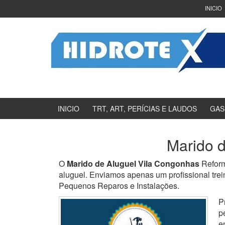
Ir
Pular
INICIO
para
para
o
menu
Conteúdo
principal
INICIO
TRT, ART, PERÍCIAS E LAUDOS
GAS
Marido d
O
Marido de Aluguel Vila Congonhas
Reform
aluguel. Enviamos apenas um profissional trei
Pequenos Reparos e Instalações.
P
p
e