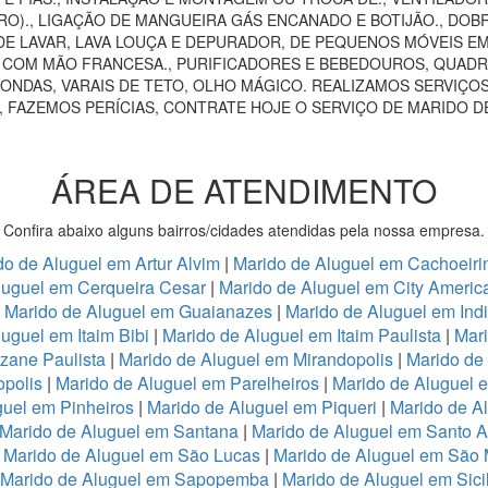
RO)., LIGAÇÃO DE MANGUEIRA GÁS ENCANADO E BOTIJÃO., DOB
E LAVAR, LAVA LOUÇA E DEPURADOR, DE PEQUENOS MÓVEIS EM 
AS COM MÃO FRANCESA., PURIFICADORES E BEBEDOUROS, QUADRO
ONDAS, VARAIS DE TETO, OLHO MÁGICO. REALIZAMOS SERVIÇOS
, FAZEMOS PERÍCIAS, CONTRATE HOJE O SERVIÇO DE MARIDO D
ÁREA DE ATENDIMENTO
Confira abaixo alguns bairros/cidades atendidas pela nossa empresa.
do de Aluguel em Artur Alvim
|
Marido de Aluguel em Cachoeiri
luguel em Cerqueira Cesar
|
Marido de Aluguel em City Americ
|
Marido de Aluguel em Guaianazes
|
Marido de Aluguel em Ind
uguel em Itaim Bibi
|
Marido de Aluguel em Itaim Paulista
|
Mari
zane Paulista
|
Marido de Aluguel em Mirandopolis
|
Marido de
opolis
|
Marido de Aluguel em Parelheiros
|
Marido de Aluguel 
guel em Pinheiros
|
Marido de Aluguel em Piqueri
|
Marido de A
Marido de Aluguel em Santana
|
Marido de Aluguel em Santo 
|
Marido de Aluguel em São Lucas
|
Marido de Aluguel em São
Marido de Aluguel em Sapopemba
|
Marido de Aluguel em Sici