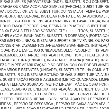
EIRAS SIMPLES (VEDANTES/UNIDADE), SUBSTITUIR OU CONSER
SCARGA OU CAIXA ACOPLADA SIMPLES (PARCIAL), SUBSTITUIR 
RA / DOCOL / ORIENTE, SUBSTITUIR OU INSTALAR TAMPA DE VA
E GORDURA RESIDENCIAL, INSTALAR PONTO DE ÁGUA ADICIONAL 
INA DE LAVAR ROUPA, INSTALAR MÁQUINA DE LAVAR LOUÇA, INS
IRUIR TANQUE PORCELANA, RESINA OU PLÁSTICO, SUBSTITUIR B
 CAIXA D’ÁGUA TELHADO SOBRADO ATÉ 1.000 LITROS, SUBSTITU
JANELA (COMUM/UNIDADE), SUBSTITUIR DOBRADIÇA (PORTA CO
IRAS (METRO LINEAR), INSTALAR SUPORTE DE TV PAINEL OU P
 CONSERTAR VAZAMENTOS JANELAS/PIAS/BANHEIROS, INSTAL
R QUADROS E ESPELHOS (UNIDADE/MODELO PEQUENO), INSTAL
DADE/MODELO GRANDE), INSTALAR TV, DVD, HOME THEATER, AP
TALAR CORTINA (UNIDADE), INSTALAR PERSIANA (UNIDADE), INS
MPEZA E IMPERMEABILIZAÇÃO PISO CERÂMICOU OU PORCELANAT
MÁRIOS E ESTANTES (UNIDADE), SUBSTITUIR TELHA COMUM TE
UBSTITUIR OU INSTALAR BOTIJÃO DE GÁS, SUBSTITUIR VÁLVUL
SUBSTITUIÇÃO PISOS E AZULEJOS (METRO QUADRADO), LIMPEZA
CALHA TELHADO SOBRADO (METRO LINEAR), MÃO DE OBRA POR H
LAS., QUADRO DE ENERGIA., INSTALAÇÃO DE PENDENTES, LÂMP
 E DISJUNTORES., EXTENSÕES ELÉTRICAS., CONVERSÃO DE TOMA
DE TETO., REPAROS HIDRÁULICOS:, INSTALAÇÃO E/OU REPAROS 
IRAS., REPARO DE DESCARGA., REPARO DE CAIXA ACOPLADA., T
S E PIAS., INSTALAÇÃO E MONTAGEM OU TROCA DE:, VENTILAD