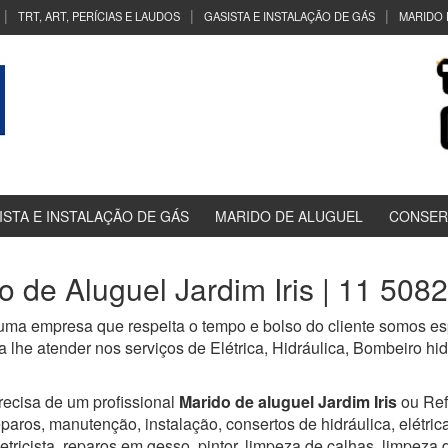
TRT, ART, PERÍCIAS E LAUDOS
GASISTA E INSTALAÇÃO DE GÁS
MARIDO 
ISTA E INSTALAÇÃO DE GÁS
MARIDO DE ALUGUEL
CONSER
o de Aluguel Jardim Iris | 11 508
ma empresa que respeita o tempo e bolso do cliente somos esp
 lhe atender nos serviços de Elétrica, Hidráulica, Bombeiro h
recisa de um profissional
Marido de aluguel Jardim Iris
ou Re
eparos, manutenção, instalação, consertos de hidráulica, elétrica,
letricista, reparos em gesso, pintor, limpeza de calhas, limpeza 