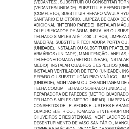
(VEDANTES), SUBSTITUIR OU CONSERTAR TORN
(VEDANTES/UNIDADE), SUBSTITUIR REPARO DE
(COMPLETO), SUBSTITUIR REPARO VÁVULA HYD
SANITÁRIO E MICTÓRIO, LIMPEZA DE CAIXA D
ADICIONAL (INTERNO PAREDE), INSTALAR MÁQU
OU PURIFICADOR DE ÁGUA, INSTALAR OU SUBST
TELHADO SIMPLES ATÉ 1.000 LITROS, LIMPEZA
MADEIRA), SUBSTITUIR FECHADURA PORTA OU 
(UNIDADE), INSTALAR OU SUBSTITUIR PRATELE
ARMÁRIOS (UNIDADE), MANUTENÇÃO JANELAS,
TELEFONE/TOMADA (METRO LINEAR), INSTALA
MÉDIO), INSTALAR QUADROS E ESPELHOS (UNI
INSTALAR VENTILADOR DE TETO (UNIDADE), INS
REPARO OU SUBSTITUIÇÃO PISO VINÍLICO, LI
(UNIDADE), MONTAGEM OU DESMONTAGEM DE AR
TELHA COMUM TELHADO SOBRADO (UNIDADE), S
REPARADORA DE PAREDES (METRO QUADRADO), 
TELHADO SIMPLES (METRO LINEAR), LIMPEZA 
CONSERTOS DE:, PLAFONS E LUSTRES E ARANDE
QUADRO ELÉTRICO., TOMADAS E INTERRUPTORES
CHUVEIROS E RESISTÊNCIAS., VENTILADORES 
DESENTUPIMENTO DE VASO SANITÁRIO., MANGUE
TORNEIRA ELÉTRICA., VEDAÇÃO DE SANITÁRIO