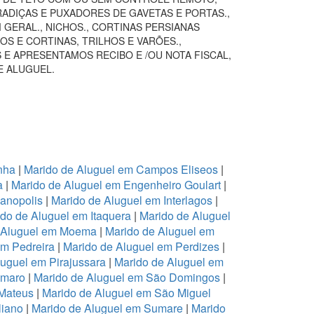
RADIÇAS E PUXADORES DE GAVETAS E PORTAS.,
GERAL., NICHOS., CORTINAS PERSIANAS
S E CORTINAS, TRILHOS E VARÕES.,
 E APRESENTAMOS RECIBO E /OU NOTA FISCAL,
E ALUGUEL.
nha
|
Marido de Aluguel em Campos Eliseos
|
a
|
Marido de Aluguel em Engenheiro Goulart
|
ianopolis
|
Marido de Aluguel em Interlagos
|
do de Aluguel em Itaquera
|
Marido de Aluguel
 Aluguel em Moema
|
Marido de Aluguel em
em Pedreira
|
Marido de Aluguel em Perdizes
|
luguel em Pirajussara
|
Marido de Aluguel em
Amaro
|
Marido de Aluguel em São Domingos
|
 Mateus
|
Marido de Aluguel em São Miguel
liano
|
Marido de Aluguel em Sumare
|
Marido