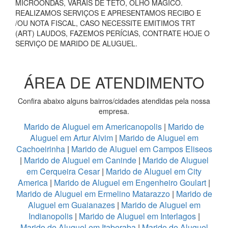
MICROONDAS, VARAIS DE TETO, OLHO MÁGICO.
REALIZAMOS SERVIÇOS E APRESENTAMOS RECIBO E
/OU NOTA FISCAL, CASO NECESSITE EMITIMOS TRT
(ART) LAUDOS, FAZEMOS PERÍCIAS, CONTRATE HOJE O
SERVIÇO DE MARIDO DE ALUGUEL.
ÁREA DE ATENDIMENTO
Confira abaixo alguns bairros/cidades atendidas pela nossa
empresa.
Marido de Aluguel em Americanopolis
|
Marido de
Aluguel em Artur Alvim
|
Marido de Aluguel em
Cachoeirinha
|
Marido de Aluguel em Campos Eliseos
|
Marido de Aluguel em Caninde
|
Marido de Aluguel
em Cerqueira Cesar
|
Marido de Aluguel em City
America
|
Marido de Aluguel em Engenheiro Goulart
|
Marido de Aluguel em Ermelino Matarazzo
|
Marido de
Aluguel em Guaianazes
|
Marido de Aluguel em
Indianopolis
|
Marido de Aluguel em Interlagos
|
Marido de Aluguel em Itaberaba
|
Marido de Aluguel