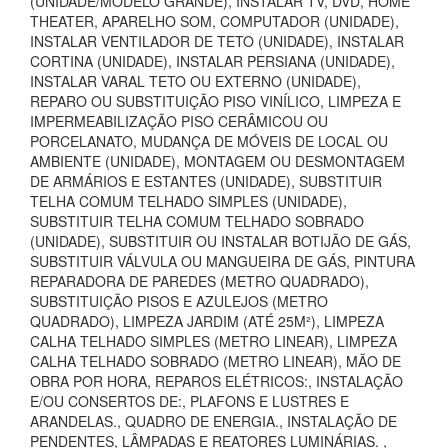
(UNIDADE/MODELO GRANDE), INSTALAR TV, DVD, HOME
THEATER, APARELHO SOM, COMPUTADOR (UNIDADE),
INSTALAR VENTILADOR DE TETO (UNIDADE), INSTALAR
CORTINA (UNIDADE), INSTALAR PERSIANA (UNIDADE),
INSTALAR VARAL TETO OU EXTERNO (UNIDADE),
REPARO OU SUBSTITUIÇÃO PISO VINÍLICO, LIMPEZA E
IMPERMEABILIZAÇÃO PISO CERÂMICOU OU
PORCELANATO, MUDANÇA DE MÓVEIS DE LOCAL OU
AMBIENTE (UNIDADE), MONTAGEM OU DESMONTAGEM
DE ARMÁRIOS E ESTANTES (UNIDADE), SUBSTITUIR
TELHA COMUM TELHADO SIMPLES (UNIDADE),
SUBSTITUIR TELHA COMUM TELHADO SOBRADO
(UNIDADE), SUBSTITUIR OU INSTALAR BOTIJÃO DE GÁS,
SUBSTITUIR VÁLVULA OU MANGUEIRA DE GÁS, PINTURA
REPARADORA DE PAREDES (METRO QUADRADO),
SUBSTITUIÇÃO PISOS E AZULEJOS (METRO
QUADRADO), LIMPEZA JARDIM (ATÉ 25M²), LIMPEZA
CALHA TELHADO SIMPLES (METRO LINEAR), LIMPEZA
CALHA TELHADO SOBRADO (METRO LINEAR), MÃO DE
OBRA POR HORA, REPAROS ELÉTRICOS:, INSTALAÇÃO
E/OU CONSERTOS DE:, PLAFONS E LUSTRES E
ARANDELAS., QUADRO DE ENERGIA., INSTALAÇÃO DE
PENDENTES, LÂMPADAS E REATORES LUMINÁRIAS. ,