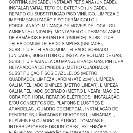
CORTINA (UNIDADE), INSTALAR PERSIANA (UNIDADE),
INSTALAR VARAL TETO OU EXTERNO (UNIDADE),
REPARO OU SUBSTITUIÇÃO PISO VINÍLICO, LIMPEZA E
IMPERMEABILIZAÇÃO PISO CERÂMICOU OU
PORCELANATO, MUDANÇA DE MÓVEIS DE LOCAL OU
AMBIENTE (UNIDADE), MONTAGEM OU DESMONTAGEM
DE ARMÁRIOS E ESTANTES (UNIDADE), SUBSTITUIR
TELHA COMUM TELHADO SIMPLES (UNIDADE),
SUBSTITUIR TELHA COMUM TELHADO SOBRADO
(UNIDADE), SUBSTITUIR OU INSTALAR BOTIJÃO DE GÁS,
SUBSTITUIR VÁLVULA OU MANGUEIRA DE GÁS, PINTURA
REPARADORA DE PAREDES (METRO QUADRADO),
SUBSTITUIÇÃO PISOS E AZULEJOS (METRO
QUADRADO), LIMPEZA JARDIM (ATÉ 25M²), LIMPEZA
CALHA TELHADO SIMPLES (METRO LINEAR), LIMPEZA
CALHA TELHADO SOBRADO (METRO LINEAR), MÃO DE
OBRA POR HORA, REPAROS ELÉTRICOS:, INSTALAÇÃO
E/OU CONSERTOS DE:, PLAFONS E LUSTRES E
ARANDELAS., QUADRO DE ENERGIA., INSTALAÇÃO DE
PENDENTES, LÂMPADAS E REATORES LUMINÁRIAS. ,
FUSÍVEIS EM QUADRO ELÉTRICO., TOMADAS E
INTERRUPTORES E DISJUNTORES., EXTENSÕES
ELÉTRICAS., CONVERSÃO DE TOMADAS 110/ 220/ 110