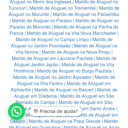
Aluguel no Morro dos Ingleses
|
Marido de Aluguel no
Tucuruvi
|
Marido de Aluguel no Tremembé
|
Marido de
Aluguel no Morumbi
|
Marido de Aluguel no Pacaembu
|
Marido de Aluguel no Paraiso
|
Marido de Aluguel no
Paraiso do Morumbi
|
Marido de Aluguel na Penha de
Franca
|
Marido de Aluguel na Vila Nova Manchester
|
Marido de Aluguel no Campo Limpo
|
Marido de
Aluguel no Jardim Promissão
|
Marido de Aluguel na
Vila Norma
|
Marido de Aluguel na Nova Piraju
|
Marido de Aluguel em Lauzane Paulista
|
Marido de
Aluguel Jardim Japão
|
Marido de Aluguel na Vila
Hortência
|
Marido de Aluguel no Burgo Paulista
|
Marido de Aluguel no Jardim Arpoador
|
Marido de
Aluguel na Vila Fanton
|
Marido de Aluguel em
Alphaville
|
Marido de Aluguel no Barueri
|
Marido de
Aluguel em Diadema
|
Marido de Aluguel em São
Bernado do Campo
|
Marido de Aluguel em São
caetano do sul
|
Marido de Aluguel em Santo Andre
|
👋 Precisa de ajuda?
Marido de Aluguel em Santos
|
Marido de Aluguel em
Osasco
|
Marido de Aluguel na Praia Grande
|
Marido
de Aluguel em Guarulhos
|
Marido de Aluguel no Aruja