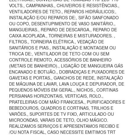
VOLTS., CAMPAINHAS., CHUVEIROS E RESISTÊNCIAS.,
VENTILADORES DE TETO., REPAROS HIDRÁULICOS:,
INSTALAÇÃO E/OU REPAROS DE:, SIFÃO SANFONADO
OU COPO, DESENTUPIMENTO DE VASO SANITÁRIO.,
MANGUEIRAS., REPARO DE DESCARGA., REPARO DE
CAIXA ACOPLADA., TORNEIRAS E MISTURADORES. ,
FILTROS., TORNEIRA ELÉTRICA., VEDAÇÃO DE
SANITÁRIOS E PIAS., INSTALAÇÃO E MONTAGEM OU
TROCA DE:, VENTILADOR DE TETO COM OU SEM
CONTROLE REMOTO, ACESSÓRIOS DE BANHEIRO
(METAIS DE BANHEIRO)., LIGAÇÃO DE MANGUEIRA GÁS
ENCANADO E BOTIJÃO., DOBRADIÇAS E PUXADORES DE
GAVETAS E PORTAS., GANCHOS DE REDE, INSTALAÇÃO
DE MÁQUINA DE LAVAR, LAVA LOUÇA E DEPURADOR, DE
PEQUENOS MÓVEIS EM GERAL., NICHOS., CORTINAS
PERSIANAS HORIZONTAIS, VERTICAIS, ROLO.,
PRATELEIRAS COM MÃO FRANCESA., PURIFICADORES E
BEBEDOUROS, QUADROS E CORTINAS, TRILHOS E
VARÕES., SUPORTES DE TV FIXO, ARTICULADO OU
MICROONDAS, VARAIS DE TETO, OLHO MÁGICO.
REALIZAMOS SERVIÇOS E APRESENTAMOS RECIBO E
/OU NOTA FISCAL, CASO NECESSITE EMITIMOS TRT