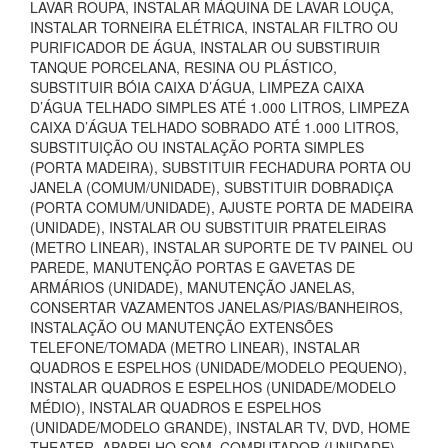
LAVAR ROUPA, INSTALAR MÁQUINA DE LAVAR LOUÇA,
INSTALAR TORNEIRA ELÉTRICA, INSTALAR FILTRO OU
PURIFICADOR DE ÁGUA, INSTALAR OU SUBSTIRUIR
TANQUE PORCELANA, RESINA OU PLÁSTICO,
SUBSTITUIR BÓIA CAIXA D’ÁGUA, LIMPEZA CAIXA
D’ÁGUA TELHADO SIMPLES ATÉ 1.000 LITROS, LIMPEZA
CAIXA D’ÁGUA TELHADO SOBRADO ATÉ 1.000 LITROS,
SUBSTITUIÇÃO OU INSTALAÇÃO PORTA SIMPLES
(PORTA MADEIRA), SUBSTITUIR FECHADURA PORTA OU
JANELA (COMUM/UNIDADE), SUBSTITUIR DOBRADIÇA
(PORTA COMUM/UNIDADE), AJUSTE PORTA DE MADEIRA
(UNIDADE), INSTALAR OU SUBSTITUIR PRATELEIRAS
(METRO LINEAR), INSTALAR SUPORTE DE TV PAINEL OU
PAREDE, MANUTENÇÃO PORTAS E GAVETAS DE
ARMÁRIOS (UNIDADE), MANUTENÇÃO JANELAS,
CONSERTAR VAZAMENTOS JANELAS/PIAS/BANHEIROS,
INSTALAÇÃO OU MANUTENÇÃO EXTENSÕES
TELEFONE/TOMADA (METRO LINEAR), INSTALAR
QUADROS E ESPELHOS (UNIDADE/MODELO PEQUENO),
INSTALAR QUADROS E ESPELHOS (UNIDADE/MODELO
MÉDIO), INSTALAR QUADROS E ESPELHOS
(UNIDADE/MODELO GRANDE), INSTALAR TV, DVD, HOME
THEATER, APARELHO SOM, COMPUTADOR (UNIDADE),