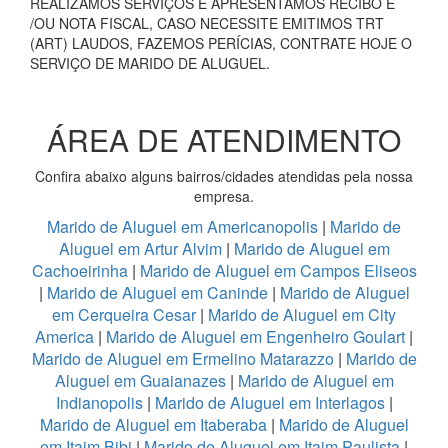
REALIZAMOS SERVIÇOS E APRESENTAMOS RECIBO E
/OU NOTA FISCAL, CASO NECESSITE EMITIMOS TRT
(ART) LAUDOS, FAZEMOS PERÍCIAS, CONTRATE HOJE O
SERVIÇO DE MARIDO DE ALUGUEL.
ÁREA DE ATENDIMENTO
Confira abaixo alguns bairros/cidades atendidas pela nossa
empresa.
Marido de Aluguel em Americanopolis
|
Marido de
Aluguel em Artur Alvim
|
Marido de Aluguel em
Cachoeirinha
|
Marido de Aluguel em Campos Eliseos
|
Marido de Aluguel em Caninde
|
Marido de Aluguel
em Cerqueira Cesar
|
Marido de Aluguel em City
America
|
Marido de Aluguel em Engenheiro Goulart
|
Marido de Aluguel em Ermelino Matarazzo
|
Marido de
Aluguel em Guaianazes
|
Marido de Aluguel em
Indianopolis
|
Marido de Aluguel em Interlagos
|
Marido de Aluguel em Itaberaba
|
Marido de Aluguel
em Itaim Bibi
|
Marido de Aluguel em Itaim Paulista
|