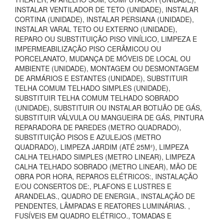
INSTALAR VENTILADOR DE TETO (UNIDADE), INSTALAR
CORTINA (UNIDADE), INSTALAR PERSIANA (UNIDADE),
INSTALAR VARAL TETO OU EXTERNO (UNIDADE),
REPARO OU SUBSTITUIÇÃO PISO VINÍLICO, LIMPEZA E
IMPERMEABILIZAÇÃO PISO CERÂMICOU OU
PORCELANATO, MUDANÇA DE MÓVEIS DE LOCAL OU
AMBIENTE (UNIDADE), MONTAGEM OU DESMONTAGEM
DE ARMÁRIOS E ESTANTES (UNIDADE), SUBSTITUIR
TELHA COMUM TELHADO SIMPLES (UNIDADE),
SUBSTITUIR TELHA COMUM TELHADO SOBRADO
(UNIDADE), SUBSTITUIR OU INSTALAR BOTIJÃO DE GÁS,
SUBSTITUIR VÁLVULA OU MANGUEIRA DE GÁS, PINTURA
REPARADORA DE PAREDES (METRO QUADRADO),
SUBSTITUIÇÃO PISOS E AZULEJOS (METRO
QUADRADO), LIMPEZA JARDIM (ATÉ 25M²), LIMPEZA
CALHA TELHADO SIMPLES (METRO LINEAR), LIMPEZA
CALHA TELHADO SOBRADO (METRO LINEAR), MÃO DE
OBRA POR HORA, REPAROS ELÉTRICOS:, INSTALAÇÃO
E/OU CONSERTOS DE:, PLAFONS E LUSTRES E
ARANDELAS., QUADRO DE ENERGIA., INSTALAÇÃO DE
PENDENTES, LÂMPADAS E REATORES LUMINÁRIAS. ,
FUSÍVEIS EM QUADRO ELÉTRICO., TOMADAS E