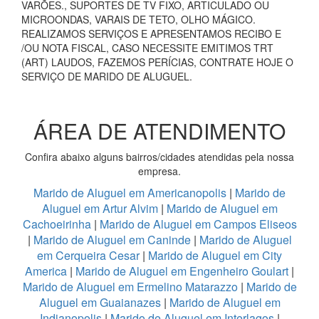
VARÕES., SUPORTES DE TV FIXO, ARTICULADO OU
MICROONDAS, VARAIS DE TETO, OLHO MÁGICO.
REALIZAMOS SERVIÇOS E APRESENTAMOS RECIBO E
/OU NOTA FISCAL, CASO NECESSITE EMITIMOS TRT
(ART) LAUDOS, FAZEMOS PERÍCIAS, CONTRATE HOJE O
SERVIÇO DE MARIDO DE ALUGUEL.
ÁREA DE ATENDIMENTO
Confira abaixo alguns bairros/cidades atendidas pela nossa
empresa.
Marido de Aluguel em Americanopolis
|
Marido de
Aluguel em Artur Alvim
|
Marido de Aluguel em
Cachoeirinha
|
Marido de Aluguel em Campos Eliseos
|
Marido de Aluguel em Caninde
|
Marido de Aluguel
em Cerqueira Cesar
|
Marido de Aluguel em City
America
|
Marido de Aluguel em Engenheiro Goulart
|
Marido de Aluguel em Ermelino Matarazzo
|
Marido de
Aluguel em Guaianazes
|
Marido de Aluguel em
Indianopolis
|
Marido de Aluguel em Interlagos
|