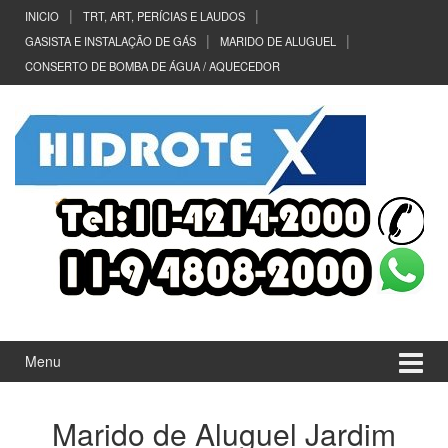
Ir
Pular
INICIO
TRT, ART, PERÍCIAS E LAUDOS
para
para
GASISTA E INSTALAÇÃO DE GÁS
MARIDO DE ALUGUEL
o
menu
CONSERTO DE BOMBA DE ÁGUA / AQUECEDOR
Conteúdo
principal
Menu
Marido de Aluguel Jardim