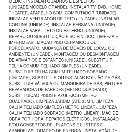
MÉDIO), INSTALAR QUADROS E ESPELHOS
(UNIDADE/MODELO GRANDE), INSTALAR TV, DVD, HOME
THEATER, APARELHO SOM, COMPUTADOR (UNIDADE),
INSTALAR VENTILADOR DE TETO (UNIDADE), INSTALAR
CORTINA (UNIDADE), INSTALAR PERSIANA (UNIDADE),
INSTALAR VARAL TETO OU EXTERNO (UNIDADE),
REPARO OU SUBSTITUIÇÃO PISO VINÍLICO, LIMPEZA E
IMPERMEABILIZAÇÃO PISO CERÂMICOU OU
PORCELANATO, MUDANÇA DE MÓVEIS DE LOCAL OU
AMBIENTE (UNIDADE), MONTAGEM OU DESMONTAGEM
DE ARMÁRIOS E ESTANTES (UNIDADE), SUBSTITUIR
TELHA COMUM TELHADO SIMPLES (UNIDADE),
SUBSTITUIR TELHA COMUM TELHADO SOBRADO
(UNIDADE), SUBSTITUIR OU INSTALAR BOTIJÃO DE GÁS,
SUBSTITUIR VÁLVULA OU MANGUEIRA DE GÁS, PINTURA
REPARADORA DE PAREDES (METRO QUADRADO),
SUBSTITUIÇÃO PISOS E AZULEJOS (METRO
QUADRADO), LIMPEZA JARDIM (ATÉ 25M²), LIMPEZA
CALHA TELHADO SIMPLES (METRO LINEAR), LIMPEZA
CALHA TELHADO SOBRADO (METRO LINEAR), MÃO DE
OBRA POR HORA, REPAROS ELÉTRICOS:, INSTALAÇÃO
E/OU CONSERTOS DE:, PLAFONS E LUSTRES E
ARANDELAS., QUADRO DE ENERGIA., INSTALAÇÃO DE