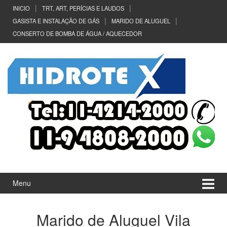
Ir
Pular
INICIO
TRT, ART, PERÍCIAS E LAUDOS
para
para
GASISTA E INSTALAÇÃO DE GÁS
MARIDO DE ALUGUEL
o
menu
CONSERTO DE BOMBA DE ÁGUA / AQUECEDOR
Conteúdo
principal
Menu
Marido de Aluguel Vila