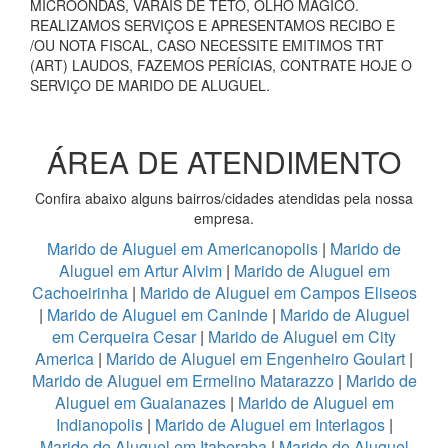
MICROONDAS, VARAIS DE TETO, OLHO MÁGICO.
REALIZAMOS SERVIÇOS E APRESENTAMOS RECIBO E
/OU NOTA FISCAL, CASO NECESSITE EMITIMOS TRT
(ART) LAUDOS, FAZEMOS PERÍCIAS, CONTRATE HOJE O
SERVIÇO DE MARIDO DE ALUGUEL.
ÁREA DE ATENDIMENTO
Confira abaixo alguns bairros/cidades atendidas pela nossa
empresa.
Marido de Aluguel em Americanopolis
|
Marido de
Aluguel em Artur Alvim
|
Marido de Aluguel em
Cachoeirinha
|
Marido de Aluguel em Campos Eliseos
|
Marido de Aluguel em Caninde
|
Marido de Aluguel
em Cerqueira Cesar
|
Marido de Aluguel em City
America
|
Marido de Aluguel em Engenheiro Goulart
|
Marido de Aluguel em Ermelino Matarazzo
|
Marido de
Aluguel em Guaianazes
|
Marido de Aluguel em
Indianopolis
|
Marido de Aluguel em Interlagos
|
Marido de Aluguel em Itaberaba
|
Marido de Aluguel