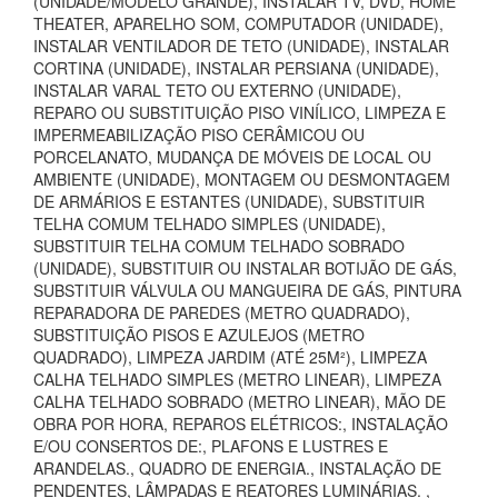
(UNIDADE/MODELO GRANDE), INSTALAR TV, DVD, HOME
THEATER, APARELHO SOM, COMPUTADOR (UNIDADE),
INSTALAR VENTILADOR DE TETO (UNIDADE), INSTALAR
CORTINA (UNIDADE), INSTALAR PERSIANA (UNIDADE),
INSTALAR VARAL TETO OU EXTERNO (UNIDADE),
REPARO OU SUBSTITUIÇÃO PISO VINÍLICO, LIMPEZA E
IMPERMEABILIZAÇÃO PISO CERÂMICOU OU
PORCELANATO, MUDANÇA DE MÓVEIS DE LOCAL OU
AMBIENTE (UNIDADE), MONTAGEM OU DESMONTAGEM
DE ARMÁRIOS E ESTANTES (UNIDADE), SUBSTITUIR
TELHA COMUM TELHADO SIMPLES (UNIDADE),
SUBSTITUIR TELHA COMUM TELHADO SOBRADO
(UNIDADE), SUBSTITUIR OU INSTALAR BOTIJÃO DE GÁS,
SUBSTITUIR VÁLVULA OU MANGUEIRA DE GÁS, PINTURA
REPARADORA DE PAREDES (METRO QUADRADO),
SUBSTITUIÇÃO PISOS E AZULEJOS (METRO
QUADRADO), LIMPEZA JARDIM (ATÉ 25M²), LIMPEZA
CALHA TELHADO SIMPLES (METRO LINEAR), LIMPEZA
CALHA TELHADO SOBRADO (METRO LINEAR), MÃO DE
OBRA POR HORA, REPAROS ELÉTRICOS:, INSTALAÇÃO
E/OU CONSERTOS DE:, PLAFONS E LUSTRES E
ARANDELAS., QUADRO DE ENERGIA., INSTALAÇÃO DE
PENDENTES, LÂMPADAS E REATORES LUMINÁRIAS. ,