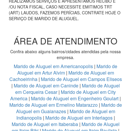
REALIZAMOS SERVIÇOS E APRESENTAMOS RECIBO E
/OU NOTA FISCAL, CASO NECESSITE EMITIMOS TRT
(ART) LAUDOS, FAZEMOS PERÍCIAS, CONTRATE HOJE O
SERVIÇO DE MARIDO DE ALUGUEL.
ÁREA DE ATENDIMENTO
Confira abaixo alguns bairros/cidades atendidas pela nossa
empresa.
Marido de Aluguel em Americanopolis
|
Marido de
Aluguel em Artur Alvim
|
Marido de Aluguel em
Cachoeirinha
|
Marido de Aluguel em Campos Eliseos
|
Marido de Aluguel em Caninde
|
Marido de Aluguel
em Cerqueira Cesar
|
Marido de Aluguel em City
America
|
Marido de Aluguel em Engenheiro Goulart
|
Marido de Aluguel em Ermelino Matarazzo
|
Marido de
Aluguel em Guaianazes
|
Marido de Aluguel em
Indianopolis
|
Marido de Aluguel em Interlagos
|
Marido de Aluguel em Itaberaba
|
Marido de Aluguel
em Itaim Bibi
|
Marido de Aluguel em Itaim Paulista
|