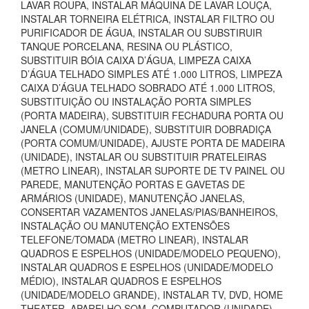
LAVAR ROUPA, INSTALAR MÁQUINA DE LAVAR LOUÇA,
INSTALAR TORNEIRA ELÉTRICA, INSTALAR FILTRO OU
PURIFICADOR DE ÁGUA, INSTALAR OU SUBSTIRUIR
TANQUE PORCELANA, RESINA OU PLÁSTICO,
SUBSTITUIR BÓIA CAIXA D’ÁGUA, LIMPEZA CAIXA
D’ÁGUA TELHADO SIMPLES ATÉ 1.000 LITROS, LIMPEZA
CAIXA D’ÁGUA TELHADO SOBRADO ATÉ 1.000 LITROS,
SUBSTITUIÇÃO OU INSTALAÇÃO PORTA SIMPLES
(PORTA MADEIRA), SUBSTITUIR FECHADURA PORTA OU
JANELA (COMUM/UNIDADE), SUBSTITUIR DOBRADIÇA
(PORTA COMUM/UNIDADE), AJUSTE PORTA DE MADEIRA
(UNIDADE), INSTALAR OU SUBSTITUIR PRATELEIRAS
(METRO LINEAR), INSTALAR SUPORTE DE TV PAINEL OU
PAREDE, MANUTENÇÃO PORTAS E GAVETAS DE
ARMÁRIOS (UNIDADE), MANUTENÇÃO JANELAS,
CONSERTAR VAZAMENTOS JANELAS/PIAS/BANHEIROS,
INSTALAÇÃO OU MANUTENÇÃO EXTENSÕES
TELEFONE/TOMADA (METRO LINEAR), INSTALAR
QUADROS E ESPELHOS (UNIDADE/MODELO PEQUENO),
INSTALAR QUADROS E ESPELHOS (UNIDADE/MODELO
MÉDIO), INSTALAR QUADROS E ESPELHOS
(UNIDADE/MODELO GRANDE), INSTALAR TV, DVD, HOME
THEATER, APARELHO SOM, COMPUTADOR (UNIDADE),