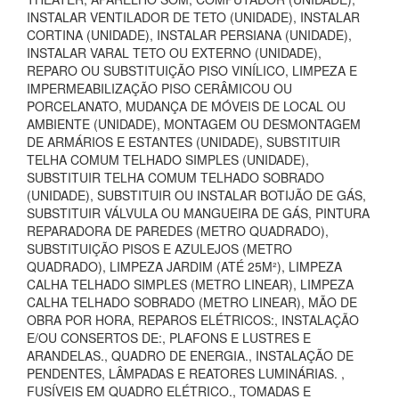
INSTALAR VENTILADOR DE TETO (UNIDADE), INSTALAR
CORTINA (UNIDADE), INSTALAR PERSIANA (UNIDADE),
INSTALAR VARAL TETO OU EXTERNO (UNIDADE),
REPARO OU SUBSTITUIÇÃO PISO VINÍLICO, LIMPEZA E
IMPERMEABILIZAÇÃO PISO CERÂMICOU OU
PORCELANATO, MUDANÇA DE MÓVEIS DE LOCAL OU
AMBIENTE (UNIDADE), MONTAGEM OU DESMONTAGEM
DE ARMÁRIOS E ESTANTES (UNIDADE), SUBSTITUIR
TELHA COMUM TELHADO SIMPLES (UNIDADE),
SUBSTITUIR TELHA COMUM TELHADO SOBRADO
(UNIDADE), SUBSTITUIR OU INSTALAR BOTIJÃO DE GÁS,
SUBSTITUIR VÁLVULA OU MANGUEIRA DE GÁS, PINTURA
REPARADORA DE PAREDES (METRO QUADRADO),
SUBSTITUIÇÃO PISOS E AZULEJOS (METRO
QUADRADO), LIMPEZA JARDIM (ATÉ 25M²), LIMPEZA
CALHA TELHADO SIMPLES (METRO LINEAR), LIMPEZA
CALHA TELHADO SOBRADO (METRO LINEAR), MÃO DE
OBRA POR HORA, REPAROS ELÉTRICOS:, INSTALAÇÃO
E/OU CONSERTOS DE:, PLAFONS E LUSTRES E
ARANDELAS., QUADRO DE ENERGIA., INSTALAÇÃO DE
PENDENTES, LÂMPADAS E REATORES LUMINÁRIAS. ,
FUSÍVEIS EM QUADRO ELÉTRICO., TOMADAS E