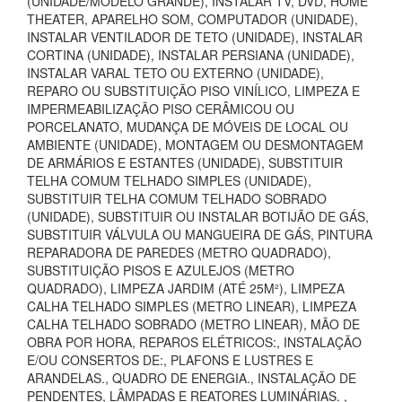
(UNIDADE/MODELO GRANDE), INSTALAR TV, DVD, HOME
THEATER, APARELHO SOM, COMPUTADOR (UNIDADE),
INSTALAR VENTILADOR DE TETO (UNIDADE), INSTALAR
CORTINA (UNIDADE), INSTALAR PERSIANA (UNIDADE),
INSTALAR VARAL TETO OU EXTERNO (UNIDADE),
REPARO OU SUBSTITUIÇÃO PISO VINÍLICO, LIMPEZA E
IMPERMEABILIZAÇÃO PISO CERÂMICOU OU
PORCELANATO, MUDANÇA DE MÓVEIS DE LOCAL OU
AMBIENTE (UNIDADE), MONTAGEM OU DESMONTAGEM
DE ARMÁRIOS E ESTANTES (UNIDADE), SUBSTITUIR
TELHA COMUM TELHADO SIMPLES (UNIDADE),
SUBSTITUIR TELHA COMUM TELHADO SOBRADO
(UNIDADE), SUBSTITUIR OU INSTALAR BOTIJÃO DE GÁS,
SUBSTITUIR VÁLVULA OU MANGUEIRA DE GÁS, PINTURA
REPARADORA DE PAREDES (METRO QUADRADO),
SUBSTITUIÇÃO PISOS E AZULEJOS (METRO
QUADRADO), LIMPEZA JARDIM (ATÉ 25M²), LIMPEZA
CALHA TELHADO SIMPLES (METRO LINEAR), LIMPEZA
CALHA TELHADO SOBRADO (METRO LINEAR), MÃO DE
OBRA POR HORA, REPAROS ELÉTRICOS:, INSTALAÇÃO
E/OU CONSERTOS DE:, PLAFONS E LUSTRES E
ARANDELAS., QUADRO DE ENERGIA., INSTALAÇÃO DE
PENDENTES, LÂMPADAS E REATORES LUMINÁRIAS. ,