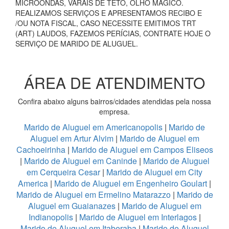
MICROONDAS, VARAIS DE TETO, OLHO MÁGICO.
REALIZAMOS SERVIÇOS E APRESENTAMOS RECIBO E
/OU NOTA FISCAL, CASO NECESSITE EMITIMOS TRT
(ART) LAUDOS, FAZEMOS PERÍCIAS, CONTRATE HOJE O
SERVIÇO DE MARIDO DE ALUGUEL.
ÁREA DE ATENDIMENTO
Confira abaixo alguns bairros/cidades atendidas pela nossa
empresa.
Marido de Aluguel em Americanopolis
|
Marido de
Aluguel em Artur Alvim
|
Marido de Aluguel em
Cachoeirinha
|
Marido de Aluguel em Campos Eliseos
|
Marido de Aluguel em Caninde
|
Marido de Aluguel
em Cerqueira Cesar
|
Marido de Aluguel em City
America
|
Marido de Aluguel em Engenheiro Goulart
|
Marido de Aluguel em Ermelino Matarazzo
|
Marido de
Aluguel em Guaianazes
|
Marido de Aluguel em
Indianopolis
|
Marido de Aluguel em Interlagos
|
Marido de Aluguel em Itaberaba
|
Marido de Aluguel