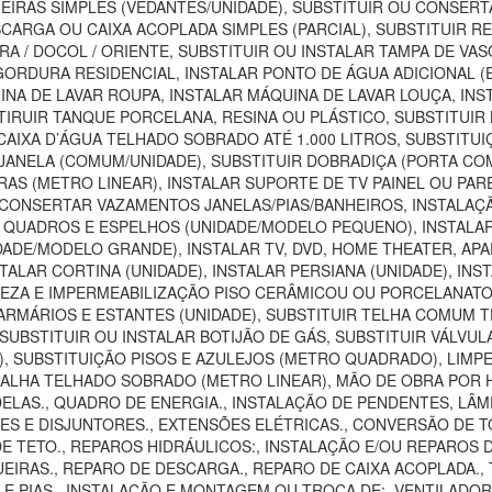
EIRAS SIMPLES (VEDANTES/UNIDADE), SUBSTITUIR OU CONSER
SCARGA OU CAIXA ACOPLADA SIMPLES (PARCIAL), SUBSTITUIR 
RA / DOCOL / ORIENTE, SUBSTITUIR OU INSTALAR TAMPA DE VA
E GORDURA RESIDENCIAL, INSTALAR PONTO DE ÁGUA ADICIONAL 
INA DE LAVAR ROUPA, INSTALAR MÁQUINA DE LAVAR LOUÇA, INS
IRUIR TANQUE PORCELANA, RESINA OU PLÁSTICO, SUBSTITUIR B
 CAIXA D’ÁGUA TELHADO SOBRADO ATÉ 1.000 LITROS, SUBSTITU
JANELA (COMUM/UNIDADE), SUBSTITUIR DOBRADIÇA (PORTA CO
IRAS (METRO LINEAR), INSTALAR SUPORTE DE TV PAINEL OU P
 CONSERTAR VAZAMENTOS JANELAS/PIAS/BANHEIROS, INSTAL
R QUADROS E ESPELHOS (UNIDADE/MODELO PEQUENO), INSTAL
DADE/MODELO GRANDE), INSTALAR TV, DVD, HOME THEATER, AP
TALAR CORTINA (UNIDADE), INSTALAR PERSIANA (UNIDADE), INS
MPEZA E IMPERMEABILIZAÇÃO PISO CERÂMICOU OU PORCELANAT
MÁRIOS E ESTANTES (UNIDADE), SUBSTITUIR TELHA COMUM TE
UBSTITUIR OU INSTALAR BOTIJÃO DE GÁS, SUBSTITUIR VÁLVUL
SUBSTITUIÇÃO PISOS E AZULEJOS (METRO QUADRADO), LIMPEZA
CALHA TELHADO SOBRADO (METRO LINEAR), MÃO DE OBRA POR H
LAS., QUADRO DE ENERGIA., INSTALAÇÃO DE PENDENTES, LÂMP
 E DISJUNTORES., EXTENSÕES ELÉTRICAS., CONVERSÃO DE TOMA
DE TETO., REPAROS HIDRÁULICOS:, INSTALAÇÃO E/OU REPAROS 
IRAS., REPARO DE DESCARGA., REPARO DE CAIXA ACOPLADA., T
S E PIAS., INSTALAÇÃO E MONTAGEM OU TROCA DE:, VENTILAD