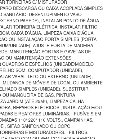
TAR TORNEIRAS C/ MISTURADOR
REPARO DESCARGA OU CAIXA ACOPLADA SIMPLES
SO SANITÁRIO, DESENTUPIMENTO VASO
(EXTERNO PAREDE), INSTALAR PONTO DE ÁGUA
TALAR TORNEIRA ELÉTRICA, INSTALAR FILTRO
ÓIA CAIXA D’ÁGUA, LIMPEZA CAIXA D’ÁGUA
IÇÃO OU INSTALAÇÃO PORTA SIMPLES (PORTA
MUM/UNIDADE), AJUSTE PORTA DE MADEIRA
AREDE, MANUTENÇÃO PORTAS E GAVETAS DE
AÇÃO OU MANUTENÇÃO EXTENSÕES
AR QUADROS E ESPELHOS (UNIDADE/MODELO
ARELHO SOM, COMPUTADOR (UNIDADE),
TALAR VARAL TETO OU EXTERNO (UNIDADE),
O, MUDANÇA DE MÓVEIS DE LOCAL OU AMBIENTE
LHADO SIMPLES (UNIDADE), SUBSTITUIR
A OU MANGUEIRA DE GÁS, PINTURA
 JARDIM (ATÉ 25M²), LIMPEZA CALHA
ORA, REPAROS ELÉTRICOS:, INSTALAÇÃO E/OU
ADAS E REATORES LUMINÁRIAS. , FUSÍVEIS EM
DAS 110/ 220/ 110 VOLTS., CAMPAINHAS.,
DE:, SIFÃO SANFONADO OU COPO,
ORNEIRAS E MISTURADORES. , FILTROS.,
OR DE TETO COM OU SEM CONTROLE REMOTO,