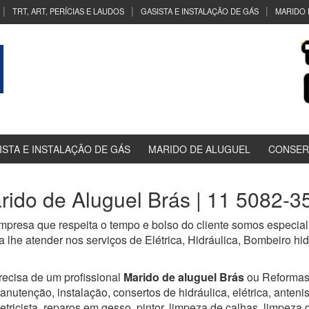
TRT, ART, PERÍCIAS E LAUDOS
GASISTA E INSTALAÇÃO DE GÁS
MARIDO 
ISTA E INSTALAÇÃO DE GÁS
MARIDO DE ALUGUEL
CONSER
rido de Aluguel Brás | 11 5082-3
presa que respeita o tempo e bolso do cliente somos especiali
 lhe atender nos serviços de Elétrica, Hidráulica, Bombeiro h
recisa de um profissional
Marido de aluguel Brás
ou Reformas
anutenção, instalação, consertos de hidráulica, elétrica, antenist
letricista, reparos em gesso, pintor, limpeza de calhas, limpeza 