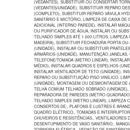
(VEDANTES), SUBSTITUIR OU CONSERTAR TORN
(VEDANTES/UNIDADE), SUBSTITUIR REPARO DE
(COMPLETO), SUBSTITUIR REPARO VÁVULA HYD
SANITÁRIO E MICTÓRIO, LIMPEZA DE CAIXA D
ADICIONAL (INTERNO PAREDE), INSTALAR MÁQU
OU PURIFICADOR DE ÁGUA, INSTALAR OU SUBST
TELHADO SIMPLES ATÉ 1.000 LITROS, LIMPEZA
MADEIRA), SUBSTITUIR FECHADURA PORTA OU 
(UNIDADE), INSTALAR OU SUBSTITUIR PRATELE
ARMÁRIOS (UNIDADE), MANUTENÇÃO JANELAS,
TELEFONE/TOMADA (METRO LINEAR), INSTALA
MÉDIO), INSTALAR QUADROS E ESPELHOS (UNI
INSTALAR VENTILADOR DE TETO (UNIDADE), INS
REPARO OU SUBSTITUIÇÃO PISO VINÍLICO, LI
(UNIDADE), MONTAGEM OU DESMONTAGEM DE AR
TELHA COMUM TELHADO SOBRADO (UNIDADE), S
REPARADORA DE PAREDES (METRO QUADRADO), 
TELHADO SIMPLES (METRO LINEAR), LIMPEZA 
CONSERTOS DE:, PLAFONS E LUSTRES E ARANDE
QUADRO ELÉTRICO., TOMADAS E INTERRUPTORES
CHUVEIROS E RESISTÊNCIAS., VENTILADORES 
DESENTUPIMENTO DE VASO SANITÁRIO., MANGUE
TORNEIRA ELÉTRICA., VEDAÇÃO DE SANITÁRIO