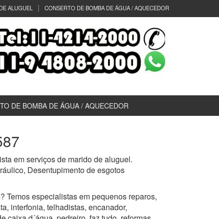
DE ALUGUEL
CONSERTO DE BOMBA DE ÁGUA / AQUECEDOR
TO DE BOMBA DE ÁGUA / AQUECEDOR
587
sta em serviços de marido de aluguel.
idráulico, Desentupimento de esgotos
? Temos especialistas em pequenos reparos,
a, interfonia, telhadistas, encanador,
de caixa d´água, pedreiro, faz tudo, reformas