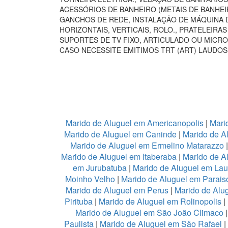
ACESSÓRIOS DE BANHEIRO (METAIS DE BANHEI
GANCHOS DE REDE, INSTALAÇÃO DE MÁQUINA D
HORIZONTAIS, VERTICAIS, ROLO., PRATELEIR
SUPORTES DE TV FIXO, ARTICULADO OU MICRO
CASO NECESSITE EMITIMOS TRT (ART) LAUDOS
Marido de Aluguel em Americanopolis
|
Mari
Marido de Aluguel em Caninde
|
Marido de A
Marido de Aluguel em Ermelino Matarazzo
Marido de Aluguel em Itaberaba
|
Marido de Al
em Jurubatuba
|
Marido de Aluguel em Lau
Moinho Velho
|
Marido de Aluguel em Parais
Marido de Aluguel em Perus
|
Marido de Alu
Pirituba
|
Marido de Aluguel em Rolinopolis
|
Marido de Aluguel em São João Climaco
Paulista
|
Marido de Aluguel em São Rafael
|