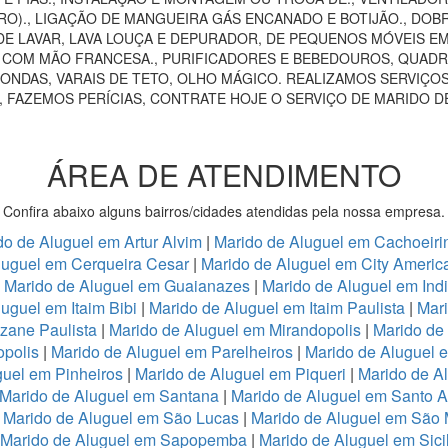
RO)., LIGAÇÃO DE MANGUEIRA GÁS ENCANADO E BOTIJÃO., DOB
E LAVAR, LAVA LOUÇA E DEPURADOR, DE PEQUENOS MÓVEIS EM 
AS COM MÃO FRANCESA., PURIFICADORES E BEBEDOUROS, QUADRO
ONDAS, VARAIS DE TETO, OLHO MÁGICO. REALIZAMOS SERVIÇOS
, FAZEMOS PERÍCIAS, CONTRATE HOJE O SERVIÇO DE MARIDO D
ÁREA DE ATENDIMENTO
Confira abaixo alguns bairros/cidades atendidas pela nossa empresa.
do de Aluguel em Artur Alvim
|
Marido de Aluguel em Cachoeiri
luguel em Cerqueira Cesar
|
Marido de Aluguel em City Americ
|
Marido de Aluguel em Guaianazes
|
Marido de Aluguel em Ind
uguel em Itaim Bibi
|
Marido de Aluguel em Itaim Paulista
|
Mari
zane Paulista
|
Marido de Aluguel em Mirandopolis
|
Marido de
opolis
|
Marido de Aluguel em Parelheiros
|
Marido de Aluguel 
guel em Pinheiros
|
Marido de Aluguel em Piqueri
|
Marido de A
Marido de Aluguel em Santana
|
Marido de Aluguel em Santo 
|
Marido de Aluguel em São Lucas
|
Marido de Aluguel em São
Marido de Aluguel em Sapopemba
|
Marido de Aluguel em Sici