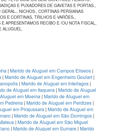
RADIÇAS E PUXADORES DE GAVETAS E PORTAS.,
GERAL., NICHOS., CORTINAS PERSIANAS
S E CORTINAS, TRILHOS E VARÕES.,
 E APRESENTAMOS RECIBO E /OU NOTA FISCAL,
E ALUGUEL.
nha
|
Marido de Aluguel em Campos Eliseos
|
a
|
Marido de Aluguel em Engenheiro Goulart
|
ianopolis
|
Marido de Aluguel em Interlagos
|
do de Aluguel em Itaquera
|
Marido de Aluguel
 Aluguel em Moema
|
Marido de Aluguel em
em Pedreira
|
Marido de Aluguel em Perdizes
|
luguel em Pirajussara
|
Marido de Aluguel em
Amaro
|
Marido de Aluguel em São Domingos
|
 Mateus
|
Marido de Aluguel em São Miguel
liano
|
Marido de Aluguel em Sumare
|
Marido