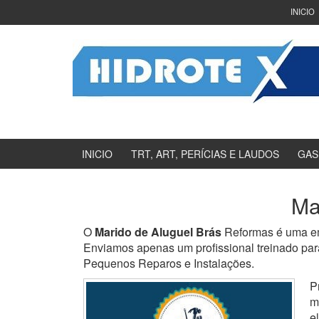
Ir
Pular
INICIO
para
para
o
menu
Conteúdo
principal
INICIO
TRT, ART, PERÍCIAS E LAUDOS
GAS
Ma
O
Marido de Aluguel Brás
Reformas é uma em
Enviamos apenas um profissional treinado para
Pequenos Reparos e Instalações.
P
m
e