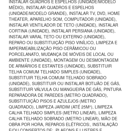
INSTALAR QUADROS E ESPELHOS (UNIDADE/MODELO
MÉDIO), INSTALAR QUADROS E ESPELHOS
(UNIDADE/MODELO GRANDE), INSTALAR TV, DVD, HOME
THEATER, APARELHO SOM, COMPUTADOR (UNIDADE),
INSTALAR VENTILADOR DE TETO (UNIDADE), INSTALAR
CORTINA (UNIDADE), INSTALAR PERSIANA (UNIDADE),
INSTALAR VARAL TETO OU EXTERNO (UNIDADE),
REPARO OU SUBSTITUIÇÃO PISO VINÍLICO, LIMPEZA E
IMPERMEABILIZAÇÃO PISO CERÂMICOU OU
PORCELANATO, MUDANÇA DE MÓVEIS DE LOCAL OU
AMBIENTE (UNIDADE), MONTAGEM OU DESMONTAGEM
DE ARMÁRIOS E ESTANTES (UNIDADE), SUBSTITUIR
TELHA COMUM TELHADO SIMPLES (UNIDADE),
SUBSTITUIR TELHA COMUM TELHADO SOBRADO
(UNIDADE), SUBSTITUIR OU INSTALAR BOTIJÃO DE GÁS,
SUBSTITUIR VÁLVULA OU MANGUEIRA DE GÁS, PINTURA
REPARADORA DE PAREDES (METRO QUADRADO),
SUBSTITUIÇÃO PISOS E AZULEJOS (METRO
QUADRADO), LIMPEZA JARDIM (ATÉ 25M²), LIMPEZA
CALHA TELHADO SIMPLES (METRO LINEAR), LIMPEZA
CALHA TELHADO SOBRADO (METRO LINEAR), MÃO DE
OBRA POR HORA, REPAROS ELÉTRICOS:, INSTALAÇÃO
E/OU CONSERTOS DE:, PLAFONS E LUSTRES E