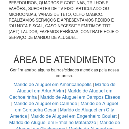
BEBEDOUROS, QUADROS E CORTINAS, TRILHOS E
VARÕES., SUPORTES DE TV FIXO, ARTICULADO OU
MICROONDAS, VARAIS DE TETO, OLHO MÁGICO.
REALIZAMOS SERVIÇOS E APRESENTAMOS RECIBO E
/OU NOTA FISCAL, CASO NECESSITE EMITIMOS TRT
(ART) LAUDOS, FAZEMOS PERÍCIAS, CONTRATE HOJE O
SERVIÇO DE MARIDO DE ALUGUEL.
ÁREA DE ATENDIMENTO
Confira abaixo alguns bairros/cidades atendidas pela nossa
empresa.
Marido de Aluguel em Americanopolis
|
Marido de
Aluguel em Artur Alvim
|
Marido de Aluguel em
Cachoeirinha
|
Marido de Aluguel em Campos Eliseos
|
Marido de Aluguel em Caninde
|
Marido de Aluguel
em Cerqueira Cesar
|
Marido de Aluguel em City
America
|
Marido de Aluguel em Engenheiro Goulart
|
Marido de Aluguel em Ermelino Matarazzo
|
Marido de
Aluguel em Guaianazes
|
Marido de Aluguel em