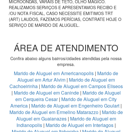
MICROONDAS, VARAIS DE TETO, OLHO MÁGICO.
REALIZAMOS SERVIÇOS E APRESENTAMOS RECIBO E
/OU NOTA FISCAL, CASO NECESSITE EMITIMOS TRT
(ART) LAUDOS, FAZEMOS PERÍCIAS, CONTRATE HOJE O
SERVIÇO DE MARIDO DE ALUGUEL.
ÁREA DE ATENDIMENTO
Confira abaixo alguns bairros/cidades atendidas pela nossa
empresa.
Marido de Aluguel em Americanopolis
|
Marido de
Aluguel em Artur Alvim
|
Marido de Aluguel em
Cachoeirinha
|
Marido de Aluguel em Campos Eliseos
|
Marido de Aluguel em Caninde
|
Marido de Aluguel
em Cerqueira Cesar
|
Marido de Aluguel em City
America
|
Marido de Aluguel em Engenheiro Goulart
|
Marido de Aluguel em Ermelino Matarazzo
|
Marido de
Aluguel em Guaianazes
|
Marido de Aluguel em
Indianopolis
|
Marido de Aluguel em Interlagos
|
Marido de Aluguel em Itaberaba
|
Marido de Aluguel