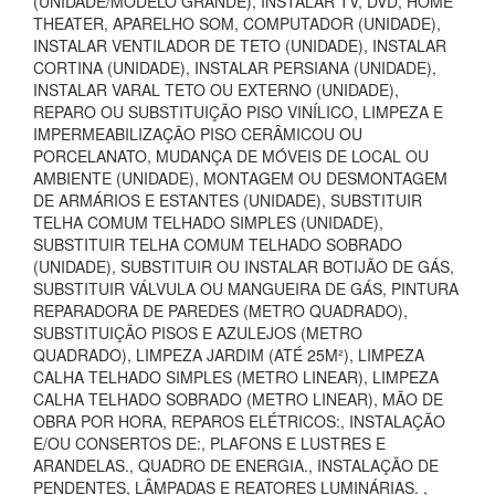
(UNIDADE/MODELO GRANDE), INSTALAR TV, DVD, HOME
THEATER, APARELHO SOM, COMPUTADOR (UNIDADE),
INSTALAR VENTILADOR DE TETO (UNIDADE), INSTALAR
CORTINA (UNIDADE), INSTALAR PERSIANA (UNIDADE),
INSTALAR VARAL TETO OU EXTERNO (UNIDADE),
REPARO OU SUBSTITUIÇÃO PISO VINÍLICO, LIMPEZA E
IMPERMEABILIZAÇÃO PISO CERÂMICOU OU
PORCELANATO, MUDANÇA DE MÓVEIS DE LOCAL OU
AMBIENTE (UNIDADE), MONTAGEM OU DESMONTAGEM
DE ARMÁRIOS E ESTANTES (UNIDADE), SUBSTITUIR
TELHA COMUM TELHADO SIMPLES (UNIDADE),
SUBSTITUIR TELHA COMUM TELHADO SOBRADO
(UNIDADE), SUBSTITUIR OU INSTALAR BOTIJÃO DE GÁS,
SUBSTITUIR VÁLVULA OU MANGUEIRA DE GÁS, PINTURA
REPARADORA DE PAREDES (METRO QUADRADO),
SUBSTITUIÇÃO PISOS E AZULEJOS (METRO
QUADRADO), LIMPEZA JARDIM (ATÉ 25M²), LIMPEZA
CALHA TELHADO SIMPLES (METRO LINEAR), LIMPEZA
CALHA TELHADO SOBRADO (METRO LINEAR), MÃO DE
OBRA POR HORA, REPAROS ELÉTRICOS:, INSTALAÇÃO
E/OU CONSERTOS DE:, PLAFONS E LUSTRES E
ARANDELAS., QUADRO DE ENERGIA., INSTALAÇÃO DE
PENDENTES, LÂMPADAS E REATORES LUMINÁRIAS. ,