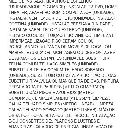
MÉDIO), INSTALAR QUADROS E ESPELHOS
(UNIDADE/MODELO GRANDE), INSTALAR TV, DVD, HOME
THEATER, APARELHO SOM, COMPUTADOR (UNIDADE),
INSTALAR VENTILADOR DE TETO (UNIDADE), INSTALAR
CORTINA (UNIDADE), INSTALAR PERSIANA (UNIDADE),
INSTALAR VARAL TETO OU EXTERNO (UNIDADE),
REPARO OU SUBSTITUIÇÃO PISO VINÍLICO, LIMPEZA E
IMPERMEABILIZAÇÃO PISO CERÂMICOU OU
PORCELANATO, MUDANÇA DE MÓVEIS DE LOCAL OU
AMBIENTE (UNIDADE), MONTAGEM OU DESMONTAGEM
DE ARMÁRIOS E ESTANTES (UNIDADE), SUBSTITUIR
TELHA COMUM TELHADO SIMPLES (UNIDADE),
SUBSTITUIR TELHA COMUM TELHADO SOBRADO
(UNIDADE), SUBSTITUIR OU INSTALAR BOTIJÃO DE GÁS,
SUBSTITUIR VÁLVULA OU MANGUEIRA DE GÁS, PINTURA
REPARADORA DE PAREDES (METRO QUADRADO),
SUBSTITUIÇÃO PISOS E AZULEJOS (METRO
QUADRADO), LIMPEZA JARDIM (ATÉ 25M²), LIMPEZA
CALHA TELHADO SIMPLES (METRO LINEAR), LIMPEZA
CALHA TELHADO SOBRADO (METRO LINEAR), MÃO DE
OBRA POR HORA, REPAROS ELÉTRICOS:, INSTALAÇÃO
E/OU CONSERTOS DE:, PLAFONS E LUSTRES E
ARANDELAS., QUADRO DE ENERGIA., INSTALAÇÃO DE