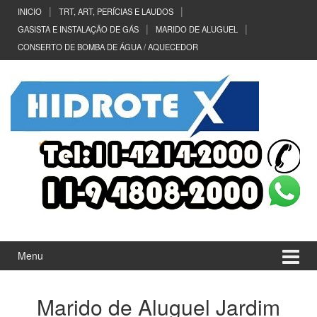
Ir
Pular
INICIO
TRT, ART, PERÍCIAS E LAUDOS
para
para
GASISTA E INSTALAÇÃO DE GÁS
MARIDO DE ALUGUEL
o
menu
CONSERTO DE BOMBA DE ÁGUA / AQUECEDOR
Conteúdo
principal
Menu
Marido de Aluguel Jardim