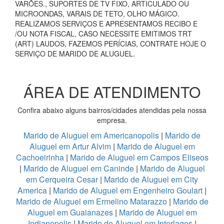
VARÕES., SUPORTES DE TV FIXO, ARTICULADO OU
MICROONDAS, VARAIS DE TETO, OLHO MÁGICO.
REALIZAMOS SERVIÇOS E APRESENTAMOS RECIBO E
/OU NOTA FISCAL, CASO NECESSITE EMITIMOS TRT
(ART) LAUDOS, FAZEMOS PERÍCIAS, CONTRATE HOJE O
SERVIÇO DE MARIDO DE ALUGUEL.
ÁREA DE ATENDIMENTO
Confira abaixo alguns bairros/cidades atendidas pela nossa
empresa.
Marido de Aluguel em Americanopolis
|
Marido de
Aluguel em Artur Alvim
|
Marido de Aluguel em
Cachoeirinha
|
Marido de Aluguel em Campos Eliseos
|
Marido de Aluguel em Caninde
|
Marido de Aluguel
em Cerqueira Cesar
|
Marido de Aluguel em City
America
|
Marido de Aluguel em Engenheiro Goulart
|
Marido de Aluguel em Ermelino Matarazzo
|
Marido de
Aluguel em Guaianazes
|
Marido de Aluguel em
Indianopolis
|
Marido de Aluguel em Interlagos
|