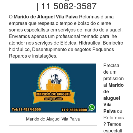
| 11 5082-3587
O
Marido de Aluguel Vila Paiva
Reformas é uma
empresa que respeita o tempo e bolso do cliente
somos especialista em serviços de marido de aluguel.
Enviamos apenas um profissional treinado para lhe
atender nos serviços de Elétrica, Hidráulica, Bombeiro
hidráulico, Desentupimento de esgotos Pequenos
Reparos e Instalações.
Precisa
de um
profission
al
Marido
de
aluguel
Vila
Paiva
ou
Reformas
Marido de Aluguel Vila Paiva
? Temos
especiali