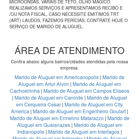
MICROONDAS, VARAIS DE TETO, OLHO MÁGICO.
REALIZAMOS SERVIÇOS E APRESENTAMOS RECIBO E
/OU NOTA FISCAL, CASO NECESSITE EMITIMOS TRT
(ART) LAUDOS, FAZEMOS PERÍCIAS, CONTRATE HOJE O
SERVIÇO DE MARIDO DE ALUGUEL.
ÁREA DE ATENDIMENTO
Confira abaixo alguns bairros/cidades atendidas pela nossa
empresa.
Marido de Aluguel em Americanopolis
|
Marido de
Aluguel em Artur Alvim
|
Marido de Aluguel em
Cachoeirinha
|
Marido de Aluguel em Campos Eliseos
|
Marido de Aluguel em Caninde
|
Marido de Aluguel
em Cerqueira Cesar
|
Marido de Aluguel em City
America
|
Marido de Aluguel em Engenheiro Goulart
|
Marido de Aluguel em Ermelino Matarazzo
|
Marido de
Aluguel em Guaianazes
|
Marido de Aluguel em
Indianopolis
|
Marido de Aluguel em Interlagos
|
Marido de Aluguel em Itaberaba
|
Marido de Aluguel