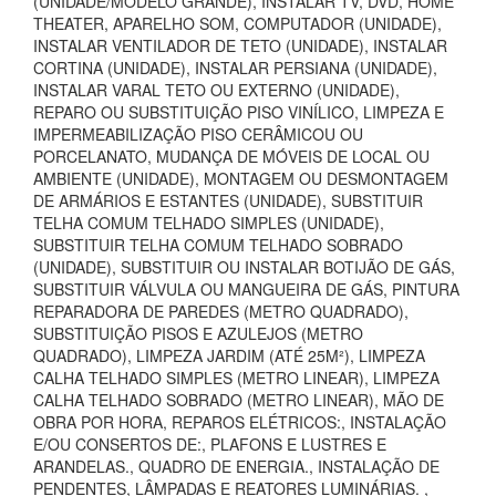
(UNIDADE/MODELO GRANDE), INSTALAR TV, DVD, HOME
THEATER, APARELHO SOM, COMPUTADOR (UNIDADE),
INSTALAR VENTILADOR DE TETO (UNIDADE), INSTALAR
CORTINA (UNIDADE), INSTALAR PERSIANA (UNIDADE),
INSTALAR VARAL TETO OU EXTERNO (UNIDADE),
REPARO OU SUBSTITUIÇÃO PISO VINÍLICO, LIMPEZA E
IMPERMEABILIZAÇÃO PISO CERÂMICOU OU
PORCELANATO, MUDANÇA DE MÓVEIS DE LOCAL OU
AMBIENTE (UNIDADE), MONTAGEM OU DESMONTAGEM
DE ARMÁRIOS E ESTANTES (UNIDADE), SUBSTITUIR
TELHA COMUM TELHADO SIMPLES (UNIDADE),
SUBSTITUIR TELHA COMUM TELHADO SOBRADO
(UNIDADE), SUBSTITUIR OU INSTALAR BOTIJÃO DE GÁS,
SUBSTITUIR VÁLVULA OU MANGUEIRA DE GÁS, PINTURA
REPARADORA DE PAREDES (METRO QUADRADO),
SUBSTITUIÇÃO PISOS E AZULEJOS (METRO
QUADRADO), LIMPEZA JARDIM (ATÉ 25M²), LIMPEZA
CALHA TELHADO SIMPLES (METRO LINEAR), LIMPEZA
CALHA TELHADO SOBRADO (METRO LINEAR), MÃO DE
OBRA POR HORA, REPAROS ELÉTRICOS:, INSTALAÇÃO
E/OU CONSERTOS DE:, PLAFONS E LUSTRES E
ARANDELAS., QUADRO DE ENERGIA., INSTALAÇÃO DE
PENDENTES, LÂMPADAS E REATORES LUMINÁRIAS. ,