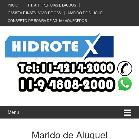
Ir
Pular
INICIO
TRT, ART, PERÍCIAS E LAUDOS
para
para
GASISTA E INSTALAÇÃO DE GÁS
MARIDO DE ALUGUEL
o
menu
CONSERTO DE BOMBA DE ÁGUA / AQUECEDOR
Conteúdo
principal
Menu
Marido de Aluguel