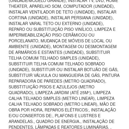
(UNIDADE/MODELO GRANDE), INSTALAR TV, DVD, HOME
THEATER, APARELHO SOM, COMPUTADOR (UNIDADE),
INSTALAR VENTILADOR DE TETO (UNIDADE), INSTALAR
CORTINA (UNIDADE), INSTALAR PERSIANA (UNIDADE),
INSTALAR VARAL TETO OU EXTERNO (UNIDADE),
REPARO OU SUBSTITUIÇÃO PISO VINÍLICO, LIMPEZA E
IMPERMEABILIZAÇÃO PISO CERÂMICOU OU
PORCELANATO, MUDANÇA DE MÓVEIS DE LOCAL OU
AMBIENTE (UNIDADE), MONTAGEM OU DESMONTAGEM
DE ARMÁRIOS E ESTANTES (UNIDADE), SUBSTITUIR
TELHA COMUM TELHADO SIMPLES (UNIDADE),
SUBSTITUIR TELHA COMUM TELHADO SOBRADO
(UNIDADE), SUBSTITUIR OU INSTALAR BOTIJÃO DE GÁS,
SUBSTITUIR VÁLVULA OU MANGUEIRA DE GÁS, PINTURA
REPARADORA DE PAREDES (METRO QUADRADO),
SUBSTITUIÇÃO PISOS E AZULEJOS (METRO
QUADRADO), LIMPEZA JARDIM (ATÉ 25M²), LIMPEZA
CALHA TELHADO SIMPLES (METRO LINEAR), LIMPEZA
CALHA TELHADO SOBRADO (METRO LINEAR), MÃO DE
OBRA POR HORA, REPAROS ELÉTRICOS:, INSTALAÇÃO
E/OU CONSERTOS DE:, PLAFONS E LUSTRES E
ARANDELAS., QUADRO DE ENERGIA., INSTALAÇÃO DE
PENDENTES, LÂMPADAS E REATORES LUMINÁRIAS. ,