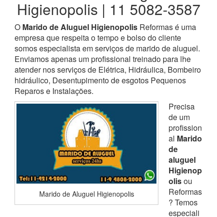
Higienopolis | 11 5082-3587
O
Marido de Aluguel Higienopolis
Reformas é uma
empresa que respeita o tempo e bolso do cliente
somos especialista em serviços de marido de aluguel.
Enviamos apenas um profissional treinado para lhe
atender nos serviços de Elétrica, Hidráulica, Bombeiro
hidráulico, Desentupimento de esgotos Pequenos
Reparos e Instalações.
Precisa
de um
profission
al
Marido
de
aluguel
Higienop
olis
ou
Reformas
Marido de Aluguel Higienopolis
? Temos
especiali