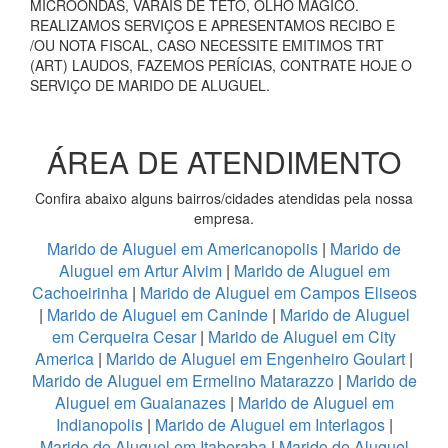
MICROONDAS, VARAIS DE TETO, OLHO MÁGICO.
REALIZAMOS SERVIÇOS E APRESENTAMOS RECIBO E
/OU NOTA FISCAL, CASO NECESSITE EMITIMOS TRT
(ART) LAUDOS, FAZEMOS PERÍCIAS, CONTRATE HOJE O
SERVIÇO DE MARIDO DE ALUGUEL.
ÁREA DE ATENDIMENTO
Confira abaixo alguns bairros/cidades atendidas pela nossa
empresa.
Marido de Aluguel em Americanopolis
|
Marido de
Aluguel em Artur Alvim
|
Marido de Aluguel em
Cachoeirinha
|
Marido de Aluguel em Campos Eliseos
|
Marido de Aluguel em Caninde
|
Marido de Aluguel
em Cerqueira Cesar
|
Marido de Aluguel em City
America
|
Marido de Aluguel em Engenheiro Goulart
|
Marido de Aluguel em Ermelino Matarazzo
|
Marido de
Aluguel em Guaianazes
|
Marido de Aluguel em
Indianopolis
|
Marido de Aluguel em Interlagos
|
Marido de Aluguel em Itaberaba
|
Marido de Aluguel