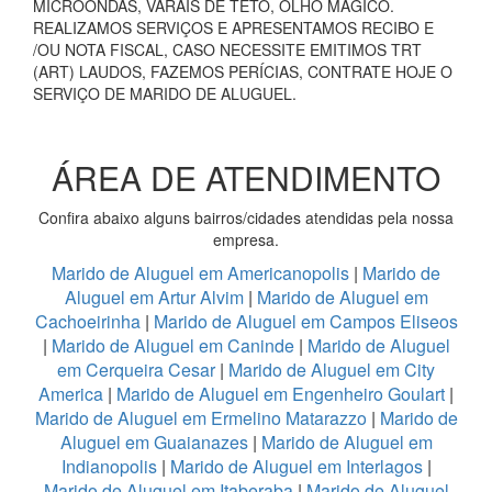
MICROONDAS, VARAIS DE TETO, OLHO MÁGICO.
REALIZAMOS SERVIÇOS E APRESENTAMOS RECIBO E
/OU NOTA FISCAL, CASO NECESSITE EMITIMOS TRT
(ART) LAUDOS, FAZEMOS PERÍCIAS, CONTRATE HOJE O
SERVIÇO DE MARIDO DE ALUGUEL.
ÁREA DE ATENDIMENTO
Confira abaixo alguns bairros/cidades atendidas pela nossa
empresa.
Marido de Aluguel em Americanopolis
|
Marido de
Aluguel em Artur Alvim
|
Marido de Aluguel em
Cachoeirinha
|
Marido de Aluguel em Campos Eliseos
|
Marido de Aluguel em Caninde
|
Marido de Aluguel
em Cerqueira Cesar
|
Marido de Aluguel em City
America
|
Marido de Aluguel em Engenheiro Goulart
|
Marido de Aluguel em Ermelino Matarazzo
|
Marido de
Aluguel em Guaianazes
|
Marido de Aluguel em
Indianopolis
|
Marido de Aluguel em Interlagos
|
Marido de Aluguel em Itaberaba
|
Marido de Aluguel