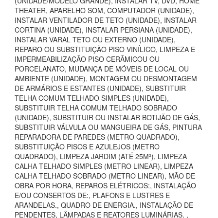
(UNIDADE/MODELO GRANDE), INSTALAR TV, DVD, HOME
THEATER, APARELHO SOM, COMPUTADOR (UNIDADE),
INSTALAR VENTILADOR DE TETO (UNIDADE), INSTALAR
CORTINA (UNIDADE), INSTALAR PERSIANA (UNIDADE),
INSTALAR VARAL TETO OU EXTERNO (UNIDADE),
REPARO OU SUBSTITUIÇÃO PISO VINÍLICO, LIMPEZA E
IMPERMEABILIZAÇÃO PISO CERÂMICOU OU
PORCELANATO, MUDANÇA DE MÓVEIS DE LOCAL OU
AMBIENTE (UNIDADE), MONTAGEM OU DESMONTAGEM
DE ARMÁRIOS E ESTANTES (UNIDADE), SUBSTITUIR
TELHA COMUM TELHADO SIMPLES (UNIDADE),
SUBSTITUIR TELHA COMUM TELHADO SOBRADO
(UNIDADE), SUBSTITUIR OU INSTALAR BOTIJÃO DE GÁS,
SUBSTITUIR VÁLVULA OU MANGUEIRA DE GÁS, PINTURA
REPARADORA DE PAREDES (METRO QUADRADO),
SUBSTITUIÇÃO PISOS E AZULEJOS (METRO
QUADRADO), LIMPEZA JARDIM (ATÉ 25M²), LIMPEZA
CALHA TELHADO SIMPLES (METRO LINEAR), LIMPEZA
CALHA TELHADO SOBRADO (METRO LINEAR), MÃO DE
OBRA POR HORA, REPAROS ELÉTRICOS:, INSTALAÇÃO
E/OU CONSERTOS DE:, PLAFONS E LUSTRES E
ARANDELAS., QUADRO DE ENERGIA., INSTALAÇÃO DE
PENDENTES, LÂMPADAS E REATORES LUMINÁRIAS. ,