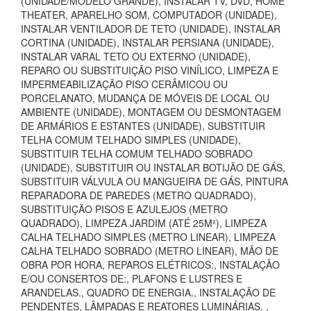
(UNIDADE/MODELO GRANDE), INSTALAR TV, DVD, HOME
THEATER, APARELHO SOM, COMPUTADOR (UNIDADE),
INSTALAR VENTILADOR DE TETO (UNIDADE), INSTALAR
CORTINA (UNIDADE), INSTALAR PERSIANA (UNIDADE),
INSTALAR VARAL TETO OU EXTERNO (UNIDADE),
REPARO OU SUBSTITUIÇÃO PISO VINÍLICO, LIMPEZA E
IMPERMEABILIZAÇÃO PISO CERÂMICOU OU
PORCELANATO, MUDANÇA DE MÓVEIS DE LOCAL OU
AMBIENTE (UNIDADE), MONTAGEM OU DESMONTAGEM
DE ARMÁRIOS E ESTANTES (UNIDADE), SUBSTITUIR
TELHA COMUM TELHADO SIMPLES (UNIDADE),
SUBSTITUIR TELHA COMUM TELHADO SOBRADO
(UNIDADE), SUBSTITUIR OU INSTALAR BOTIJÃO DE GÁS,
SUBSTITUIR VÁLVULA OU MANGUEIRA DE GÁS, PINTURA
REPARADORA DE PAREDES (METRO QUADRADO),
SUBSTITUIÇÃO PISOS E AZULEJOS (METRO
QUADRADO), LIMPEZA JARDIM (ATÉ 25M²), LIMPEZA
CALHA TELHADO SIMPLES (METRO LINEAR), LIMPEZA
CALHA TELHADO SOBRADO (METRO LINEAR), MÃO DE
OBRA POR HORA, REPAROS ELÉTRICOS:, INSTALAÇÃO
E/OU CONSERTOS DE:, PLAFONS E LUSTRES E
ARANDELAS., QUADRO DE ENERGIA., INSTALAÇÃO DE
PENDENTES, LÂMPADAS E REATORES LUMINÁRIAS. ,