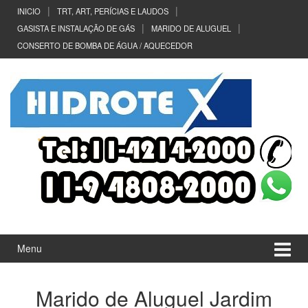
Ir
Pular
INICIO
TRT, ART, PERÍCIAS E LAUDOS
para
para
GASISTA E INSTALAÇÃO DE GÁS
MARIDO DE ALUGUEL
o
menu
CONSERTO DE BOMBA DE ÁGUA / AQUECEDOR
Conteúdo
principal
Menu
Marido de Aluguel Jardim