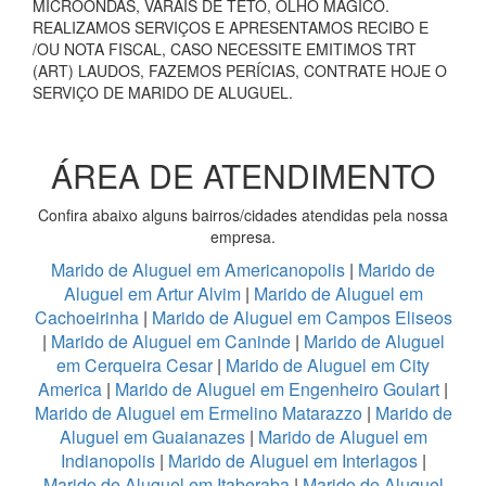
MICROONDAS, VARAIS DE TETO, OLHO MÁGICO.
REALIZAMOS SERVIÇOS E APRESENTAMOS RECIBO E
/OU NOTA FISCAL, CASO NECESSITE EMITIMOS TRT
(ART) LAUDOS, FAZEMOS PERÍCIAS, CONTRATE HOJE O
SERVIÇO DE MARIDO DE ALUGUEL.
ÁREA DE ATENDIMENTO
Confira abaixo alguns bairros/cidades atendidas pela nossa
empresa.
Marido de Aluguel em Americanopolis
|
Marido de
Aluguel em Artur Alvim
|
Marido de Aluguel em
Cachoeirinha
|
Marido de Aluguel em Campos Eliseos
|
Marido de Aluguel em Caninde
|
Marido de Aluguel
em Cerqueira Cesar
|
Marido de Aluguel em City
America
|
Marido de Aluguel em Engenheiro Goulart
|
Marido de Aluguel em Ermelino Matarazzo
|
Marido de
Aluguel em Guaianazes
|
Marido de Aluguel em
Indianopolis
|
Marido de Aluguel em Interlagos
|
Marido de Aluguel em Itaberaba
|
Marido de Aluguel