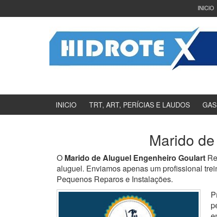
Ir
Pular
INICIO
para
para
o
menu
Conteúdo
principal
INICIO
TRT, ART, PERÍCIAS E LAUDOS
GAS
Marido de
O
Marido de Aluguel Engenheiro Goulart
Re
aluguel. Enviamos apenas um profissional trei
Pequenos Reparos e Instalações.
P
p
e