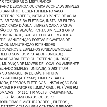
TAR TORNEIRAS C/ MISTURADOR
REPARO DESCARGA OU CAIXA ACOPLADA SIMPLES
SO SANITÁRIO, DESENTUPIMENTO VASO
(EXTERNO PAREDE), INSTALAR PONTO DE ÁGUA
TALAR TORNEIRA ELÉTRICA, INSTALAR FILTRO
ÓIA CAIXA D’ÁGUA, LIMPEZA CAIXA D’ÁGUA
IÇÃO OU INSTALAÇÃO PORTA SIMPLES (PORTA
MUM/UNIDADE), AJUSTE PORTA DE MADEIRA
AREDE, MANUTENÇÃO PORTAS E GAVETAS DE
AÇÃO OU MANUTENÇÃO EXTENSÕES
AR QUADROS E ESPELHOS (UNIDADE/MODELO
ARELHO SOM, COMPUTADOR (UNIDADE),
TALAR VARAL TETO OU EXTERNO (UNIDADE),
O, MUDANÇA DE MÓVEIS DE LOCAL OU AMBIENTE
LHADO SIMPLES (UNIDADE), SUBSTITUIR
A OU MANGUEIRA DE GÁS, PINTURA
 JARDIM (ATÉ 25M²), LIMPEZA CALHA
ORA, REPAROS ELÉTRICOS:, INSTALAÇÃO E/OU
ADAS E REATORES LUMINÁRIAS. , FUSÍVEIS EM
DAS 110/ 220/ 110 VOLTS., CAMPAINHAS.,
DE:, SIFÃO SANFONADO OU COPO,
ORNEIRAS E MISTURADORES. , FILTROS.,
OR DE TETO COM OU SEM CONTROLE REMOTO,