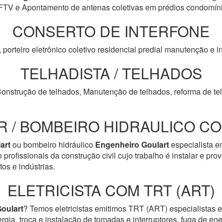
TV e Apontamento de antenas coletivas em prédios condomíni
CONSERTO DE INTERFONE
, porteiro eletrônico coletivo residencial predial manutenção e
TELHADISTA / TELHADOS
Construção de telhados, Manutenção de telhados, reforma de tel
 / BOMBEIRO HIDRAULICO COM
art
ou bombeiro hidráulico
Engenheiro Goulart
especialista e
rofissionais da construção civil cujo trabalho é instalar e pr
os e indústrias.
ELETRICISTA COM TRT (ART)
oulart
? Temos eletricistas emitimos TRT (ART) especialistas e
ergia, troca e instalação de tomadas e interruptores, fuga de en