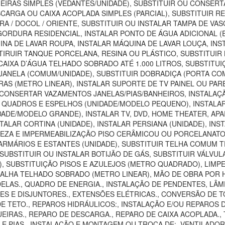
EIRAS SIMPLES (VEDANTES/UNIDADE), SUBSTITUIR OU CONSER
SCARGA OU CAIXA ACOPLADA SIMPLES (PARCIAL), SUBSTITUIR 
RA / DOCOL / ORIENTE, SUBSTITUIR OU INSTALAR TAMPA DE VA
E GORDURA RESIDENCIAL, INSTALAR PONTO DE ÁGUA ADICIONAL 
INA DE LAVAR ROUPA, INSTALAR MÁQUINA DE LAVAR LOUÇA, INS
IRUIR TANQUE PORCELANA, RESINA OU PLÁSTICO, SUBSTITUIR B
 CAIXA D’ÁGUA TELHADO SOBRADO ATÉ 1.000 LITROS, SUBSTITU
JANELA (COMUM/UNIDADE), SUBSTITUIR DOBRADIÇA (PORTA CO
IRAS (METRO LINEAR), INSTALAR SUPORTE DE TV PAINEL OU P
 CONSERTAR VAZAMENTOS JANELAS/PIAS/BANHEIROS, INSTAL
R QUADROS E ESPELHOS (UNIDADE/MODELO PEQUENO), INSTAL
DADE/MODELO GRANDE), INSTALAR TV, DVD, HOME THEATER, AP
TALAR CORTINA (UNIDADE), INSTALAR PERSIANA (UNIDADE), INS
MPEZA E IMPERMEABILIZAÇÃO PISO CERÂMICOU OU PORCELANAT
MÁRIOS E ESTANTES (UNIDADE), SUBSTITUIR TELHA COMUM TE
UBSTITUIR OU INSTALAR BOTIJÃO DE GÁS, SUBSTITUIR VÁLVUL
SUBSTITUIÇÃO PISOS E AZULEJOS (METRO QUADRADO), LIMPEZA
CALHA TELHADO SOBRADO (METRO LINEAR), MÃO DE OBRA POR H
LAS., QUADRO DE ENERGIA., INSTALAÇÃO DE PENDENTES, LÂMP
 E DISJUNTORES., EXTENSÕES ELÉTRICAS., CONVERSÃO DE TOMA
DE TETO., REPAROS HIDRÁULICOS:, INSTALAÇÃO E/OU REPAROS 
IRAS., REPARO DE DESCARGA., REPARO DE CAIXA ACOPLADA., T
S E PIAS., INSTALAÇÃO E MONTAGEM OU TROCA DE:, VENTILAD