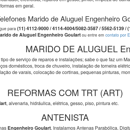
eformas em geral.
elefones Marido de Aluguel Engenheiro Go
(11) 4112-9000 / 4114-4004/5082-3587 / 5562-5139 
igue para
arido de Aluguel Engenheiro Goulart
ou entre em
contato por E
MARIDO DE ALUGUEL Eng
tipo de serviço de reparos e instalações; sabe o que faz um Ma
os domésticos, troca de chuveiro, instalação de torneira elétrica
talação de varais, colocação de cortinas, pequenas pinturas, 
REFORMAS COM TRT (ART)
art
, alvenaria, hidráulica, elétrica, gesso, piso, pintura etc.
ANTENISTA
nas
Engenheiro Goulart
, Instalamos Antenas Parabólica, Digi