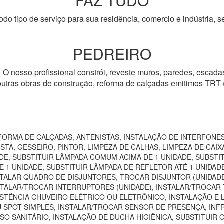
FAZ TUDO
odo tipo de serviço para sua residência, comercio e indústria, s
PEDREIRO
 O nosso profissional constrói, reveste muros, paredes, escadas,
 outras obras de construção, reforma de calçadas emitimos TRT
ORMA DE CALÇADAS, ANTENISTAS, INSTALAÇÃO DE INTERFONES
TA, GESSEIRO, PINTOR, LIMPEZA DE CALHAS, LIMPEZA DE CAIXA
DE, SUBSTITUIR LÂMPADA COMUM ACIMA DE 1 UNIDADE, SUBSTI
 1 UNIDADE, SUBSTITUIR LÂMPADA DE REFLETOR ATÉ 1 UNIDAD
TALAR QUADRO DE DISJUNTORES, TROCAR DISJUNTOR (UNIDADE)
NSTALAR/TROCAR INTERRUPTORES (UNIDADE), INSTALAR/TROCAR 
STÊNCIA CHUVEIRO ELÉTRICO OU ELETRÔNICO, INSTALAÇÃO E 
U SPOT SIMPLES, INSTALAR/TROCAR SENSOR DE PRESENÇA, IN
SO SANITÁRIO, INSTALAÇÃO DE DUCHA HIGIÊNICA, SUBSTITUIR