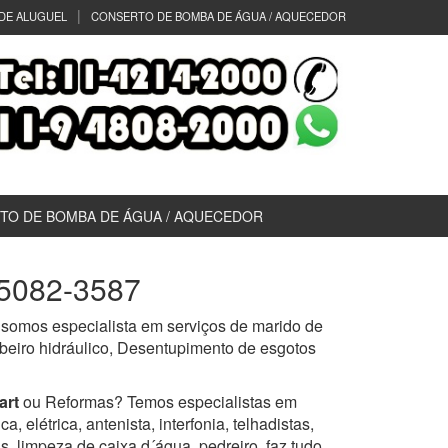
DE ALUGUEL
CONSERTO DE BOMBA DE ÁGUA / AQUECEDOR
TO DE BOMBA DE ÁGUA / AQUECEDOR
 5082-3587
 somos especialista em serviços de marido de
mbeiro hidráulico, Desentupimento de esgotos
art
ou Reformas? Temos especialistas em
 elétrica, antenista, interfonia, telhadistas,
s, limpeza de caixa d´água, pedreiro, faz tudo,