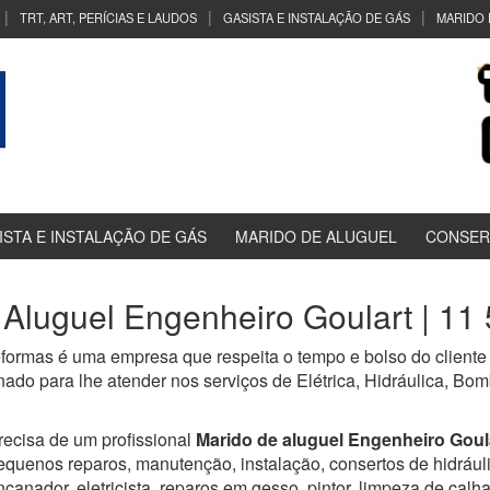
TRT, ART, PERÍCIAS E LAUDOS
GASISTA E INSTALAÇÃO DE GÁS
MARIDO 
ISTA E INSTALAÇÃO DE GÁS
MARIDO DE ALUGUEL
CONSER
 Aluguel Engenheiro Goulart | 11
formas é uma empresa que respeita o tempo e bolso do cliente
nado para lhe atender nos serviços de Elétrica, Hidráulica, Bo
recisa de um profissional
Marido de aluguel Engenheiro Goul
equenos reparos, manutenção, instalação, consertos de hidráulica,
ncanador, eletricista, reparos em gesso, pintor, limpeza de calha