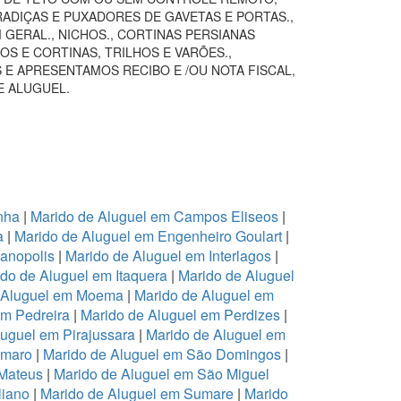
RADIÇAS E PUXADORES DE GAVETAS E PORTAS.,
GERAL., NICHOS., CORTINAS PERSIANAS
S E CORTINAS, TRILHOS E VARÕES.,
 E APRESENTAMOS RECIBO E /OU NOTA FISCAL,
E ALUGUEL.
nha
|
Marido de Aluguel em Campos Eliseos
|
a
|
Marido de Aluguel em Engenheiro Goulart
|
ianopolis
|
Marido de Aluguel em Interlagos
|
do de Aluguel em Itaquera
|
Marido de Aluguel
 Aluguel em Moema
|
Marido de Aluguel em
em Pedreira
|
Marido de Aluguel em Perdizes
|
luguel em Pirajussara
|
Marido de Aluguel em
Amaro
|
Marido de Aluguel em São Domingos
|
 Mateus
|
Marido de Aluguel em São Miguel
liano
|
Marido de Aluguel em Sumare
|
Marido