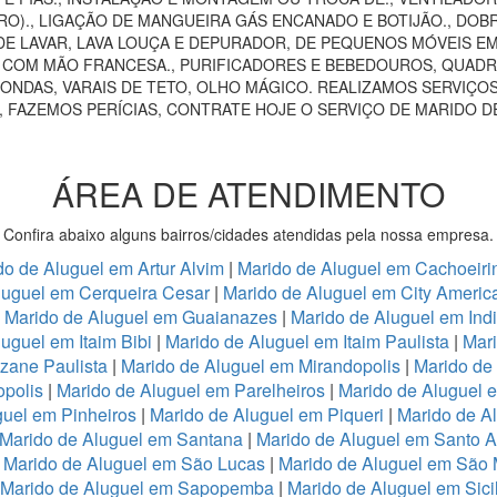
RO)., LIGAÇÃO DE MANGUEIRA GÁS ENCANADO E BOTIJÃO., DOB
E LAVAR, LAVA LOUÇA E DEPURADOR, DE PEQUENOS MÓVEIS EM 
AS COM MÃO FRANCESA., PURIFICADORES E BEBEDOUROS, QUADRO
ONDAS, VARAIS DE TETO, OLHO MÁGICO. REALIZAMOS SERVIÇOS
, FAZEMOS PERÍCIAS, CONTRATE HOJE O SERVIÇO DE MARIDO D
ÁREA DE ATENDIMENTO
Confira abaixo alguns bairros/cidades atendidas pela nossa empresa.
do de Aluguel em Artur Alvim
|
Marido de Aluguel em Cachoeiri
luguel em Cerqueira Cesar
|
Marido de Aluguel em City Americ
|
Marido de Aluguel em Guaianazes
|
Marido de Aluguel em Ind
uguel em Itaim Bibi
|
Marido de Aluguel em Itaim Paulista
|
Mari
zane Paulista
|
Marido de Aluguel em Mirandopolis
|
Marido de
opolis
|
Marido de Aluguel em Parelheiros
|
Marido de Aluguel 
guel em Pinheiros
|
Marido de Aluguel em Piqueri
|
Marido de A
Marido de Aluguel em Santana
|
Marido de Aluguel em Santo 
|
Marido de Aluguel em São Lucas
|
Marido de Aluguel em São
Marido de Aluguel em Sapopemba
|
Marido de Aluguel em Sici