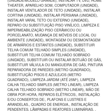
(UNIDADE/MODELO GRANDE), INSTALAR TV, DVD, HOME
THEATER, APARELHO SOM, COMPUTADOR (UNIDADE),
INSTALAR VENTILADOR DE TETO (UNIDADE), INSTALAR
CORTINA (UNIDADE), INSTALAR PERSIANA (UNIDADE),
INSTALAR VARAL TETO OU EXTERNO (UNIDADE),
REPARO OU SUBSTITUIÇÃO PISO VINÍLICO, LIMPEZA E
IMPERMEABILIZAÇÃO PISO CERÂMICOU OU
PORCELANATO, MUDANÇA DE MÓVEIS DE LOCAL OU
AMBIENTE (UNIDADE), MONTAGEM OU DESMONTAGEM
DE ARMÁRIOS E ESTANTES (UNIDADE), SUBSTITUIR
TELHA COMUM TELHADO SIMPLES (UNIDADE),
SUBSTITUIR TELHA COMUM TELHADO SOBRADO
(UNIDADE), SUBSTITUIR OU INSTALAR BOTIJÃO DE GÁS,
SUBSTITUIR VÁLVULA OU MANGUEIRA DE GÁS, PINTURA
REPARADORA DE PAREDES (METRO QUADRADO),
SUBSTITUIÇÃO PISOS E AZULEJOS (METRO
QUADRADO), LIMPEZA JARDIM (ATÉ 25M²), LIMPEZA
CALHA TELHADO SIMPLES (METRO LINEAR), LIMPEZA
CALHA TELHADO SOBRADO (METRO LINEAR), MÃO DE
OBRA POR HORA, REPAROS ELÉTRICOS:, INSTALAÇÃO
E/OU CONSERTOS DE:, PLAFONS E LUSTRES E
ARANDELAS., QUADRO DE ENERGIA., INSTALAÇÃO DE
PENDENTES, LÂMPADAS E REATORES LUMINÁRIAS. ,