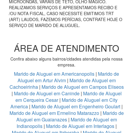
MICROONDAS, VARAIS DE TETO, OLHO MÁGICO.
REALIZAMOS SERVIÇOS E APRESENTAMOS RECIBO E
/OU NOTA FISCAL, CASO NECESSITE EMITIMOS TRT
(ART) LAUDOS, FAZEMOS PERÍCIAS, CONTRATE HOJE O
SERVIÇO DE MARIDO DE ALUGUEL.
ÁREA DE ATENDIMENTO
Confira abaixo alguns bairros/cidades atendidas pela nossa
empresa.
Marido de Aluguel em Americanopolis
|
Marido de
Aluguel em Artur Alvim
|
Marido de Aluguel em
Cachoeirinha
|
Marido de Aluguel em Campos Eliseos
|
Marido de Aluguel em Caninde
|
Marido de Aluguel
em Cerqueira Cesar
|
Marido de Aluguel em City
America
|
Marido de Aluguel em Engenheiro Goulart
|
Marido de Aluguel em Ermelino Matarazzo
|
Marido de
Aluguel em Guaianazes
|
Marido de Aluguel em
Indianopolis
|
Marido de Aluguel em Interlagos
|
Marido de Aluguel em Itaberaba
|
Marido de Aluguel