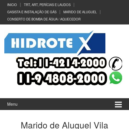
Ir
Pular
INICIO
TRT, ART, PERÍCIAS E LAUDOS
para
para
GASISTA E INSTALAÇÃO DE GÁS
MARIDO DE ALUGUEL
o
menu
CONSERTO DE BOMBA DE ÁGUA / AQUECEDOR
Conteúdo
principal
Menu
Marido de Aluguel Vila